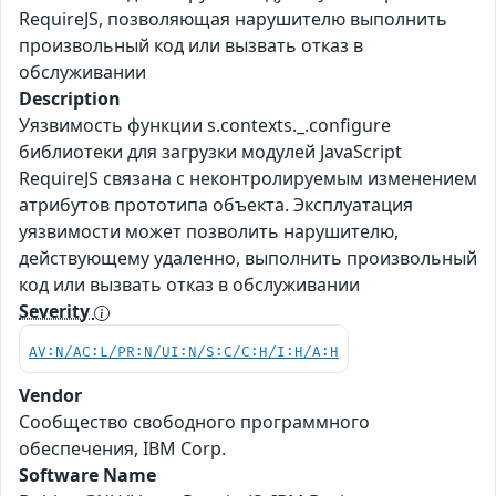
RequireJS, позволяющая нарушителю выполнить
произвольный код или вызвать отказ в
обслуживании
Description
Уязвимость функции s.contexts._.configure
библиотеки для загрузки модулей JavaScript
RequireJS связана с неконтролируемым изменением
атрибутов прототипа объекта. Эксплуатация
уязвимости может позволить нарушителю,
действующему удаленно, выполнить произвольный
код или вызвать отказ в обслуживании
Severity
AV:N/AC:L/PR:N/UI:N/S:C/C:H/I:H/A:H
Vendor
Сообщество свободного программного
обеспечения, IBM Corp.
Software Name