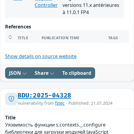
Controller
versions 11.x antérieures
à 11.0.1 FP4
References
TITLE
PUBLICATION TIME
TAGS
Show details on source website
JSON
Share
To clipboard
BDU:2025-04328
Vulnerability from
fstec
- Published: 21.07.2024
Title
Уязвимость функции s.contexts._.configure
библиотеки для загрузки модулей JavaScript