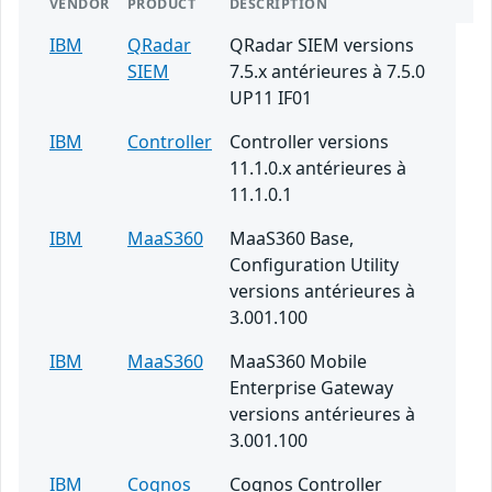
VENDOR
PRODUCT
DESCRIPTION
IBM
QRadar
QRadar SIEM versions
SIEM
7.5.x antérieures à 7.5.0
UP11 IF01
IBM
Controller
Controller versions
11.1.0.x antérieures à
11.1.0.1
IBM
MaaS360
MaaS360 Base,
Configuration Utility
versions antérieures à
3.001.100
IBM
MaaS360
MaaS360 Mobile
Enterprise Gateway
versions antérieures à
3.001.100
IBM
Cognos
Cognos Controller