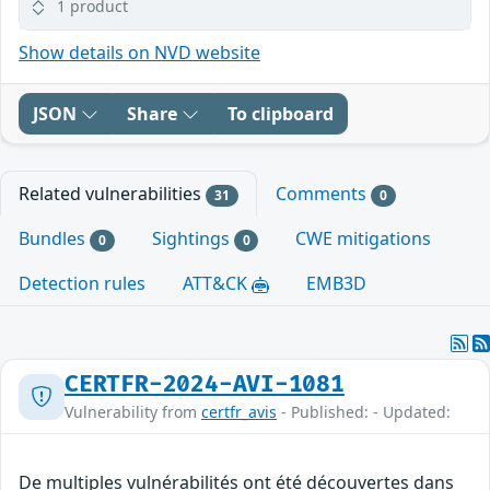
1 product
Show details on NVD website
JSON
Share
To clipboard
Related vulnerabilities
Comments
31
0
Bundles
Sightings
CWE mitigations
0
0
Detection rules
ATT&CK
EMB3D
CERTFR-2024-AVI-1081
Vulnerability from
certfr_avis
- Published: - Updated:
De multiples vulnérabilités ont été découvertes dans