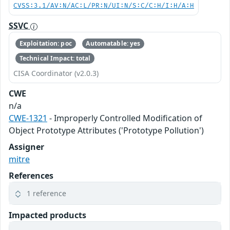
CVSS:3.1/AV:N/AC:L/PR:N/UI:N/S:C/C:H/I:H/A:H
SSVC
Exploitation: poc
Automatable: yes
Technical Impact: total
CISA Coordinator (v2.0.3)
CWE
n/a
CWE-1321
- Improperly Controlled Modification of
Object Prototype Attributes ('Prototype Pollution')
Assigner
mitre
References
1 reference
Impacted products