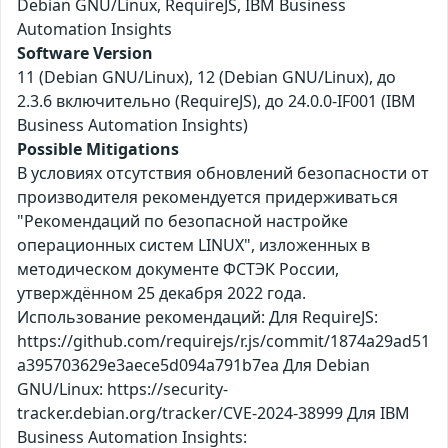
Debian GNU/Linux, RequireJS, IBM Business
Automation Insights
Software Version
11 (Debian GNU/Linux), 12 (Debian GNU/Linux), до
2.3.6 включительно (RequireJS), до 24.0.0-IF001 (IBM
Business Automation Insights)
Possible Mitigations
В условиях отсутствия обновлений безопасности от
производителя рекомендуется придерживаться
"Рекомендаций по безопасной настройке
операционных систем LINUX", изложенных в
методическом документе ФСТЭК России,
утверждённом 25 декабря 2022 года.
Использование рекомендаций: Для RequireJS:
https://github.com/requirejs/r.js/commit/1874a29ad51
a395703629e3aece5d094a791b7ea Для Debian
GNU/Linux: https://security-
tracker.debian.org/tracker/CVE-2024-38999 Для IBM
Business Automation Insights: