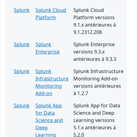
Splunk
Splunk Cloud
Splunk Cloud
Platform
Platform versions
9.1.x antérieures à
9.1.2312.208
Splunk
Splunk
Splunk Enterprise
Enterprise
versions 9.3.x
antérieures à 9.3.3
Splunk
Splunk
Splunk Infrastructure
Infrastructure
Monitoring Add-on
Monitoring
versions antérieures
Add-on
à 1.2.7
Splunk
Splunk App
Splunk App for Data
for Data
Science and Deep
Science and
Learning versions
Deep
5.1.x antérieures à
Learning
5.2.0