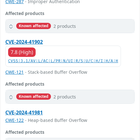
CWE-287
- Improper Authentication
Affected products
2 products
Known affected
CVE-2024-41902
7.8 (High)
CVSS:3.1/AV:L/AC:L/PR:N/UI:R/S:U/C:H/I:H/A:H
CWE-121
- Stack-based Buffer Overflow
Affected products
2 products
Known affected
CVE-2024-41981
CWE-122
- Heap-based Buffer Overflow
Affected products