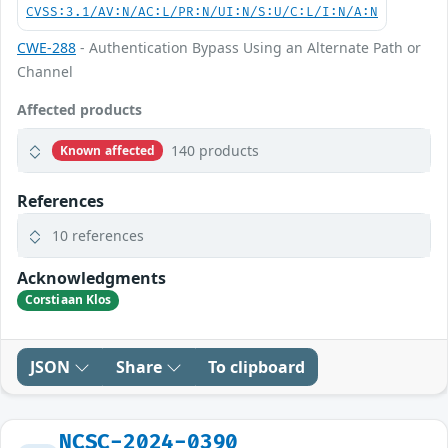
CVSS:3.1/AV:N/AC:L/PR:N/UI:N/S:U/C:L/I:N/A:N
CWE-288
- Authentication Bypass Using an Alternate Path or
Channel
Affected products
140 products
Known affected
References
10 references
Acknowledgments
Corstiaan Klos
JSON
Share
To clipboard
NCSC-2024-0390