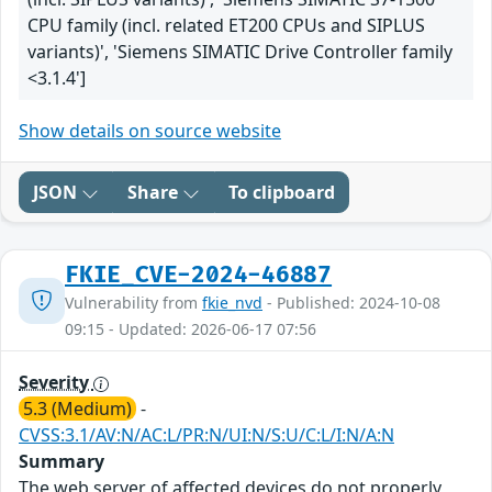
CPU family (incl. related ET200 CPUs and SIPLUS
variants)', 'Siemens SIMATIC Drive Controller family
<3.1.4']
Show details on source website
JSON
Share
To clipboard
FKIE_CVE-2024-46887
Vulnerability from
fkie_nvd
- Published: 2024-10-08
09:15 - Updated: 2026-06-17 07:56
Severity
5.3 (Medium)
-
CVSS:3.1/AV:N/AC:L/PR:N/UI:N/S:U/C:L/I:N/A:N
Summary
The web server of affected devices do not properly