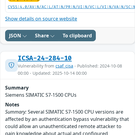
CVSS:4.0/AV:N/AC:L/AT:N/PR:N/UI:N/VC:L/VI:N/VA:N/SC:
Show details on source website
JSON
Share
To clipboard
ICSA-24-284-10
Vulnerability from
csaf_cisa
- Published: 2024-10-08
00:00 - Updated: 2025-10-14 00:00
Summary
Siemens SIMATIC S7-1500 CPUs
Notes
Summary:
Several SIMATIC S7-1500 CPU versions are
affected by an authentication bypass vulnerability that
could allow an unauthenticated remote attacker to
gain knowledge about actual and configured