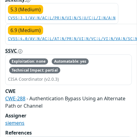
5.3 (Medium)
CVSS:3.1/AV:N/AC:L/PR:N/UI:N/S:U/C:L/I:N/A:N
6.9 (Medium)
CVSS:4.0/AV:N/AC:L/AT:N/PR:N/UI:N/VC:L/VI:N/VA:N/SC:
SSVC
Exploitation: none
Automatable: yes
Technical Impact: partial
CISA Coordinator (v2.0.3)
CWE
CWE-288
- Authentication Bypass Using an Alternate
Path or Channel
Assigner
siemens
References