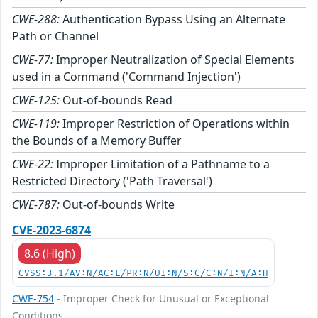
CWE-288:
Authentication Bypass Using an Alternate
Path or Channel
CWE-77:
Improper Neutralization of Special Elements
used in a Command ('Command Injection')
CWE-125:
Out-of-bounds Read
CWE-119:
Improper Restriction of Operations within
the Bounds of a Memory Buffer
CWE-22:
Improper Limitation of a Pathname to a
Restricted Directory ('Path Traversal')
CWE-787:
Out-of-bounds Write
CVE-2023-6874
8.6 (High)
CVSS:3.1/AV:N/AC:L/PR:N/UI:N/S:C/C:N/I:N/A:H
CWE-754
- Improper Check for Unusual or Exceptional
Conditions