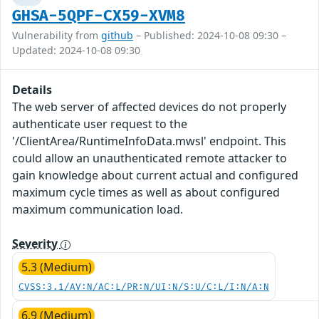
GHSA-5QPF-CX59-XVM8
Vulnerability from
github
– Published: 2024-10-08 09:30 –
Updated: 2024-10-08 09:30
Details
The web server of affected devices do not properly
authenticate user request to the
'/ClientArea/RuntimeInfoData.mwsl' endpoint. This
could allow an unauthenticated remote attacker to
gain knowledge about current actual and configured
maximum cycle times as well as about configured
maximum communication load.
Severity
5.3 (Medium)
CVSS:3.1/AV:N/AC:L/PR:N/UI:N/S:U/C:L/I:N/A:N
6.9 (Medium)