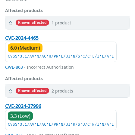
Affected products
1 product
Known affected
CVE-2024-4465
6.0 (Medium)
CVSS:3.1/AV:N/AC:H/PR:L/UI:N/S:C/C:L/I:L/A:L
CWE-863
- Incorrect Authorization
Affected products
2 products
Known affected
CVE-2024-37996
3.3 (Low)
CVSS:3.1/AV:L/AC:L/PR:N/UI:R/S:U/C:N/I:N/A:L