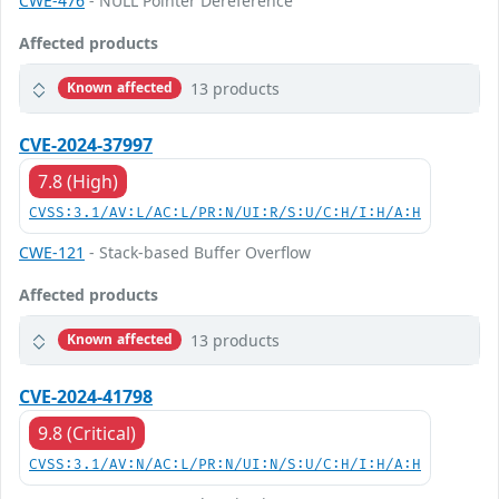
CWE-476
- NULL Pointer Dereference
Affected products
13 products
Known affected
CVE-2024-37997
7.8 (High)
CVSS:3.1/AV:L/AC:L/PR:N/UI:R/S:U/C:H/I:H/A:H
CWE-121
- Stack-based Buffer Overflow
Affected products
13 products
Known affected
CVE-2024-41798
9.8 (Critical)
CVSS:3.1/AV:N/AC:L/PR:N/UI:N/S:U/C:H/I:H/A:H