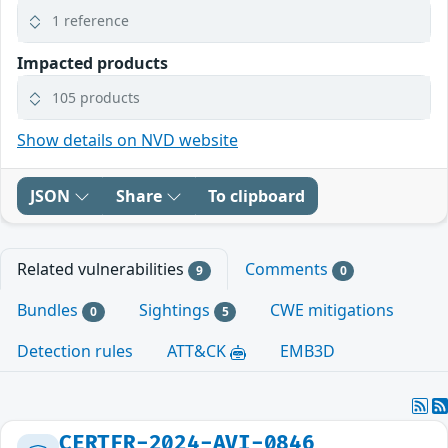
1 reference
Impacted products
105 products
Show details on NVD website
JSON
Share
To clipboard
Related vulnerabilities
Comments
9
0
Bundles
Sightings
CWE mitigations
0
5
Detection rules
ATT&CK
EMB3D
CERTFR-2024-AVI-0846