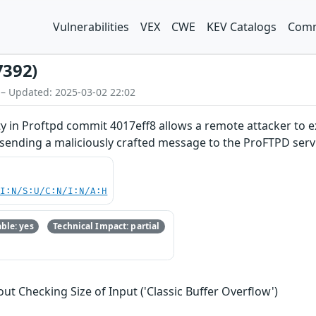
Vulnerabilities
VEX
CWE
KEV Catalogs
Comm
7392)
 – Updated: 2025-03-02 22:02
ty in Proftpd commit 4017eff8 allows a remote attacker to e
 sending a maliciously crafted message to the ProFTPD serv
UI:N/S:U/C:N/I:N/A:H
ble: yes
Technical Impact: partial
ut Checking Size of Input ('Classic Buffer Overflow')