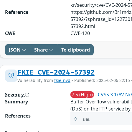
kr/security/cve/CVE-2024-5
Reference
https://github.com/Br1m4zz
57392/?sphrase_id=1227301 
57392.html
CWE
CWE-120
JSON
Share
To clipboard
FKIE_CVE-2024-57392
Vulnerability from
fkie_nvd
- Published: 2025-02-06 22:15 
Severity
7.5 (High)
-
CVSS:3.1/AV:N/
Summary
Buffer Overflow vulnerabili
(DoS) on the FTP service by
References
URL