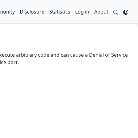
unity
Disclosure
Statistics
Log in
About
xecute arbitrary code and can cause a Denial of Service
ice port.