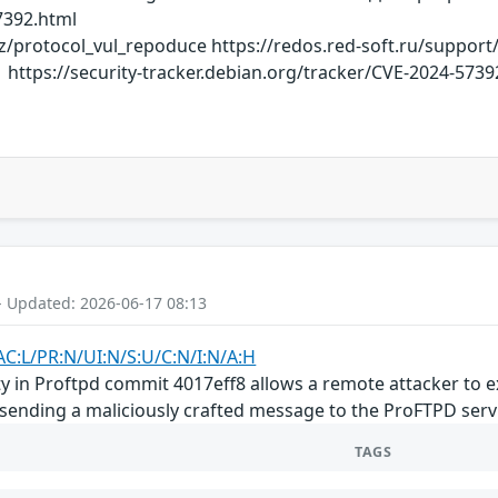
7392.html
/protocol_vul_repoduce https://redos.red-soft.ru/support
https://security-tracker.debian.org/tracker/CVE-2024-573
- Updated: 2026-06-17 08:13
AC:L/PR:N/UI:N/S:U/C:N/I:N/A:H
ty in Proftpd commit 4017eff8 allows a remote attacker to e
 sending a maliciously crafted message to the ProFTPD serv
TAGS