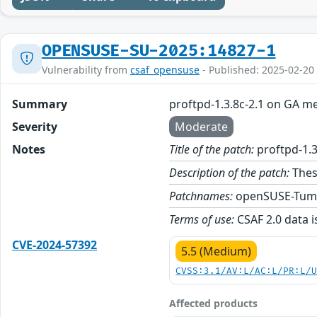
OPENSUSE-SU-2025:14827-1
Vulnerability from
csaf_opensuse
- Published: 2025-02-20
Summary
proftpd-1.3.8c-2.1 on GA m
Severity
Moderate
Notes
Title of the patch:
proftpd-1.3
Description of the patch:
Thes
Patchnames:
openSUSE-Tum
Terms of use:
CSAF 2.0 data i
CVE-2024-57392
5.5 (Medium)
CVSS:3.1/AV:L/AC:L/PR:L/
Affected products