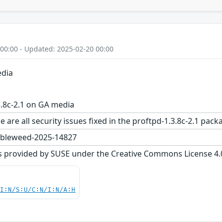
 00:00 - Updated: 2025-02-20 00:00
edia
.8c-2.1 on GA media
e are all security issues fixed in the proftpd-1.3.8c-2.1 
bleweed-2025-14827
s provided by SUSE under the Creative Commons License 4.0 
UI:N/S:U/C:N/I:N/A:H