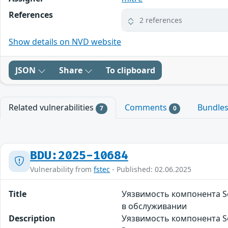
References
2 references
Show details on NVD website
JSON
Share
To clipboard
Related vulnerabilities
Comments
Bundle
7
0
BDU:2025-10684
Vulnerability from
fstec
- Published: 02.06.2025
Title
Уязвимость компонента S
в обслуживании
Description
Уязвимость компонента Se