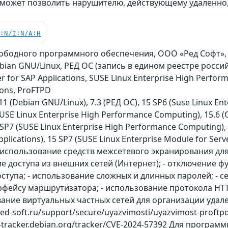
 может позволить нарушителю, действующему удаленно,
C:N/I:N/A:H
свободного программного обеспечения, ООО «Ред Софт», 
an GNU/Linux, РЕД ОС (запись в едином реестре российс
er for SAP Applications, SUSE Linux Enterprise High Perf
ions, ProFTPD
 (Debian GNU/Linux), 7.3 (РЕД ОС), 15 SP6 (Suse Linux Ente
(SUSE Linux Enterprise High Performance Computing), 15.6 
5 SP7 (SUSE Linux Enterprise High Performance Computing), 
pplications), 15 SP7 (SUSE Linux Enterprise Module for Serve
использование средств межсетевого экранирования для
ие доступа из внешних сетей (Интернет); - отключение 
тупа; - использование сложных и длинных паролей; - се
фейсу маршрутизатора; - использование протокола HT
вание виртуальных частных сетей для организации удал
.red-soft.ru/support/secure/uyazvimosti/uyazvimost-proft
y-tracker.debian.org/tracker/CVE-2024-57392 Для программ