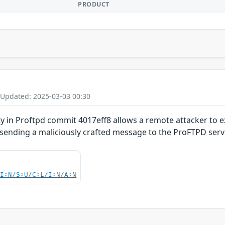
PRODUCT
 Updated: 2025-03-03 00:30
ty in Proftpd commit 4017eff8 allows a remote attacker to e
 sending a maliciously crafted message to the ProFTPD serv
UI:N/S:U/C:L/I:N/A:N