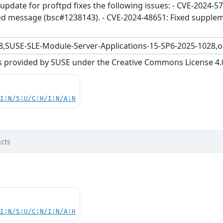
update for proftpd fixes the following issues: - CVE-2024-57
ted message (bsc#1238143). - CVE-2024-48651: Fixed supple
,SUSE-SLE-Module-Server-Applications-15-SP6-2025-1028,
s provided by SUSE under the Creative Commons License 4.0 
UI:N/S:U/C:H/I:N/A:N
cts
UI:N/S:U/C:N/I:N/A:H