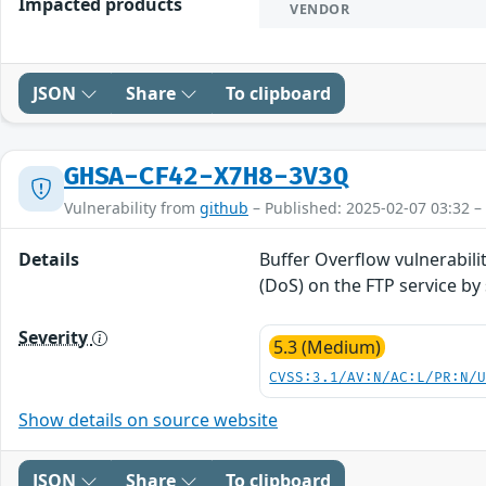
Impacted products
VENDOR
JSON
Share
To clipboard
GHSA-CF42-X7H8-3V3Q
Vulnerability from
github
– Published: 2025-02-07 03:32 –
Details
Buffer Overflow vulnerabili
(DoS) on the FTP service by
Severity
5.3 (Medium)
CVSS:3.1/AV:N/AC:L/PR:N/
Show details on source website
JSON
Share
To clipboard