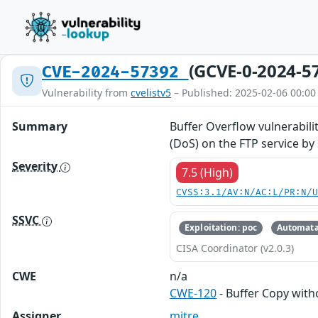
(GCVE-0-2024-5
CVE-2024-57392
Vulnerability from
cvelistv5
– Published: 2025-02-06 00:00
Summary
Buffer Overflow vulnerabili
(DoS) on the FTP service by
Severity
7.5 (High)
CVSS:3.1/AV:N/AC:L/PR:N/
SSVC
Exploitation: poc
Automata
CISA Coordinator (v2.0.3)
CWE
n/a
CWE-120
- Buffer Copy witho
Assigner
mitre