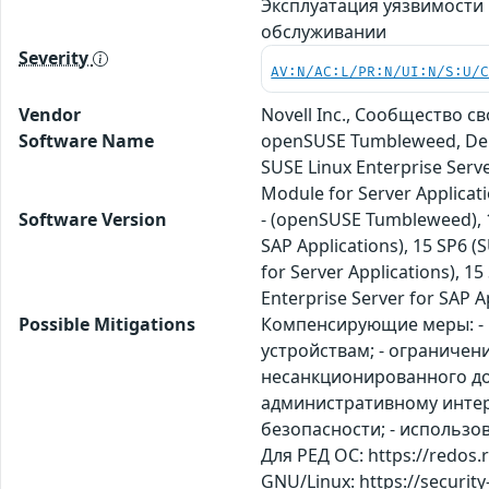
Эксплуатация уязвимости
обслуживании
Severity
AV:N/AC:L/PR:N/UI:N/S:U/
Vendor
Novell Inc., Сообщество 
Software Name
openSUSE Tumbleweed, Debi
SUSE Linux Enterprise Serv
Module for Server Applicat
Software Version
- (openSUSE Tumbleweed), 11
SAP Applications), 15 SP6 
for Server Applications), 1
Enterprise Server for SAP A
Possible Mitigations
Компенсирующие меры: - 
устройствам; - ограничен
несанкционированного дос
административному интер
безопасности; - использо
Для РЕД ОС: https://redos
GNU/Linux: https://securit