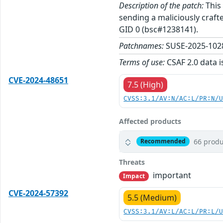
Description of the patch:
This 
sending a maliciously craf
GID 0 (bsc#1238141).
Patchnames:
SUSE-2025-1028
Terms of use:
CSAF 2.0 data i
CVE-2024-48651
7.5 (High)
CVSS:3.1/AV:N/AC:L/PR:N/
Affected products
66 produ
Recommended
Threats
important
Impact
CVE-2024-57392
5.5 (Medium)
CVSS:3.1/AV:L/AC:L/PR:L/