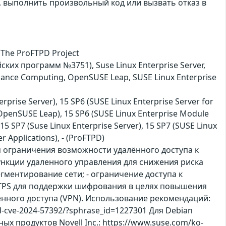
 выполнить произвольный код или вызвать отказ в
The ProFTPD Project
ких программ №3751), Suse Linux Enterprise Server,
ormance Computing, OpenSUSE Leap, SUSE Linux Enterprise
rprise Server), 15 SP6 (SUSE Linux Enterprise Server for
(OpenSUSE Leap), 15 SP6 (SUSE Linux Enterprise Module
15 SP7 (Suse Linux Enterprise Server), 15 SP7 (SUSE Linux
r Applications), - (ProFTPD)
 ограничения возможности удалённого доступа к
функции удаленного управления для снижения риска
гментирование сети; - ограничение доступа к
TPS для поддержки шифрования в целях повышения
енного доступа (VPN). Использование рекомендаций:
pd-cve-2024-57392/?sphrase_id=1227301 Для Debian
ных продуктов Novell Inc.: https://www.suse.com/ko-