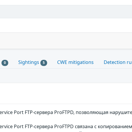
s
Sightings
CWE mitigations
Detection ru
0
5
ervice Port FTP-сервера ProFTPD, позволяющая нарушит
rvice Port FTP-сервера ProFTPD связана с копирование