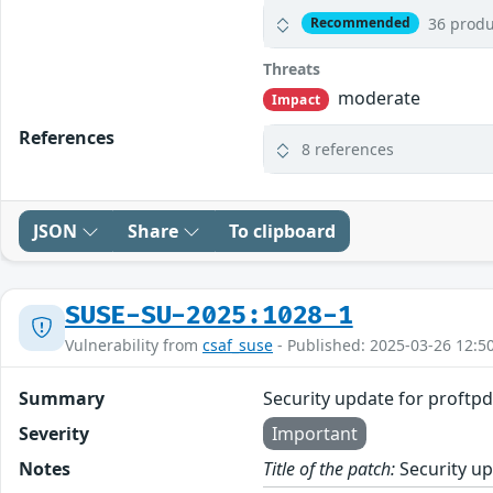
36 produ
Recommended
Threats
moderate
Impact
References
8 references
JSON
Share
To clipboard
SUSE-SU-2025:1028-1
Vulnerability from
csaf_suse
- Published: 2025-03-26 12:5
Summary
Security update for proftp
Severity
Important
Notes
Title of the patch:
Security up