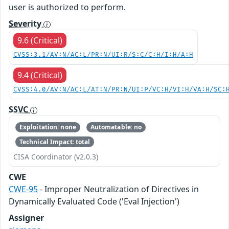
user is authorized to perform.
Severity
9.6 (Critical)
CVSS:3.1/AV:N/AC:L/PR:N/UI:R/S:C/C:H/I:H/A:H
9.4 (Critical)
CVSS:4.0/AV:N/AC:L/AT:N/PR:N/UI:P/VC:H/VI:H/VA:H/SC:
SSVC
Exploitation: none
Automatable: no
Technical Impact: total
CISA Coordinator (v2.0.3)
CWE
CWE-95
- Improper Neutralization of Directives in
Dynamically Evaluated Code ('Eval Injection')
Assigner