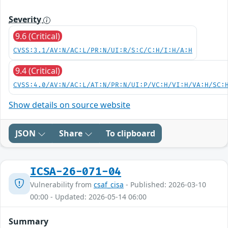
Severity
9.6 (Critical)
CVSS:3.1/AV:N/AC:L/PR:N/UI:R/S:C/C:H/I:H/A:H
9.4 (Critical)
CVSS:4.0/AV:N/AC:L/AT:N/PR:N/UI:P/VC:H/VI:H/VA:H/SC:
Show details on source website
JSON
Share
To clipboard
ICSA-26-071-04
Vulnerability from
csaf_cisa
- Published: 2026-03-10
00:00 - Updated: 2026-05-14 06:00
Summary