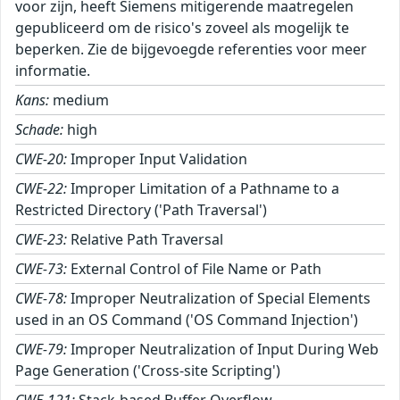
voor zijn, heeft Siemens mitigerende maatregelen
gepubliceerd om de risico's zoveel als mogelijk te
beperken. Zie de bijgevoegde referenties voor meer
informatie.
Kans:
medium
Schade:
high
CWE-20:
Improper Input Validation
CWE-22:
Improper Limitation of a Pathname to a
Restricted Directory ('Path Traversal')
CWE-23:
Relative Path Traversal
CWE-73:
External Control of File Name or Path
CWE-78:
Improper Neutralization of Special Elements
used in an OS Command ('OS Command Injection')
CWE-79:
Improper Neutralization of Input During Web
Page Generation ('Cross-site Scripting')
CWE-121:
Stack-based Buffer Overflow