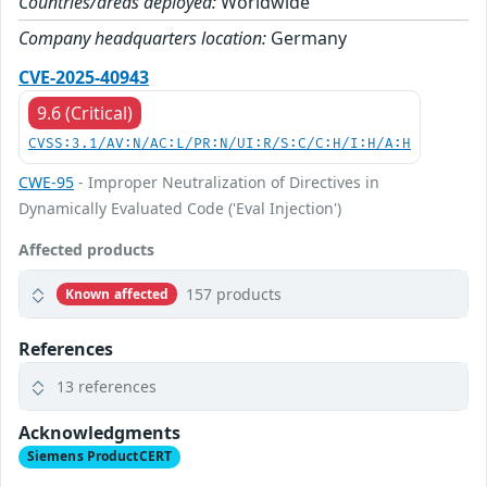
Countries/areas deployed:
Worldwide
Company headquarters location:
Germany
CVE-2025-40943
9.6 (Critical)
CVSS:3.1/AV:N/AC:L/PR:N/UI:R/S:C/C:H/I:H/A:H
CWE-95
- Improper Neutralization of Directives in
Dynamically Evaluated Code ('Eval Injection')
Affected products
157 products
Known affected
References
13 references
Acknowledgments
Siemens ProductCERT