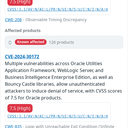
7.5 (High)
CVSS:3.1/AV:N/AC:L/PR:N/UI:N/S:U/C:N/I:N/A:H
CWE-208
- Observable Timing Discrepancy
Affected products
126 products
Known affected
CVE-2024-30172
Multiple vulnerabilities across Oracle Utilities
Application Framework, WebLogic Server, and
Business Intelligence Enterprise Edition, as well as
Bouncy Castle libraries, allow unauthenticated
attackers to induce denial of service, with CVSS scores
of 7.5 for Oracle products.
7.5 (High)
CVSS:3.1/AV:N/AC:L/PR:N/UI:N/S:U/C:N/I:N/A:H
CWE-835
- Loop with Unreachable Exit Condition ('Infinite