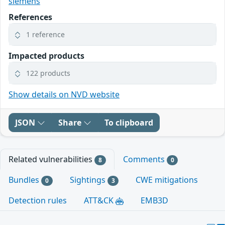
siemens
References
1 reference
Impacted products
122 products
Show details on NVD website
JSON
Share
To clipboard
Related vulnerabilities
Comments
8
0
Bundles
Sightings
CWE mitigations
0
3
Detection rules
ATT&CK
EMB3D