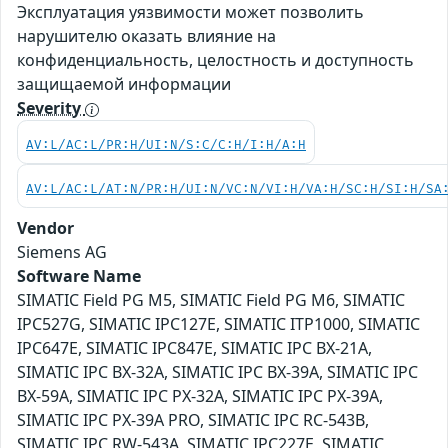
Эксплуатация уязвимости может позволить
нарушителю оказать влияние на
конфиденциальность, целостность и доступность
защищаемой информации
Severity
AV:L/AC:L/PR:H/UI:N/S:C/C:H/I:H/A:H
AV:L/AC:L/AT:N/PR:H/UI:N/VC:N/VI:H/VA:H/SC:H/SI:H/SA
Vendor
Siemens AG
Software Name
SIMATIC Field PG M5, SIMATIC Field PG M6, SIMATIC
IPC527G, SIMATIC IPC127E, SIMATIC ITP1000, SIMATIC
IPC647E, SIMATIC IPC847E, SIMATIC IPC BX-21A,
SIMATIC IPC BX-32A, SIMATIC IPC BX-39A, SIMATIC IPC
BX-59A, SIMATIC IPC PX-32A, SIMATIC IPC PX-39A,
SIMATIC IPC PX-39A PRO, SIMATIC IPC RC-543B,
SIMATIC IPC RW-543A, SIMATIC IPC227E, SIMATIC