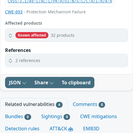
CVSS:3.1/AV:L/AC:L/PR:H/UI:N/S:C/C:H/I:H/A:H
CWE-693
- Protection Mechanism Failure
Affected products
32 products
Known affected
References
2 references
JSON
Share
To clipboard
Related vulnerabilities
Comments
4
0
Bundles
Sightings
CWE mitigations
0
0
Detection rules
ATT&CK
EMB3D