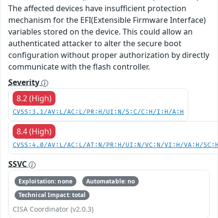
The affected devices have insufficient protection
mechanism for the EFI(Extensible Firmware Interface)
variables stored on the device. This could allow an
authenticated attacker to alter the secure boot
configuration without proper authorization by directly
communicate with the flash controller.
Severity
8.2 (High)
CVSS:3.1/AV:L/AC:L/PR:H/UI:N/S:C/C:H/I:H/A:H
8.4 (High)
CVSS:4.0/AV:L/AC:L/AT:N/PR:H/UI:N/VC:N/VI:H/VA:H/SC:
SSVC
Exploitation: none
Automatable: no
Technical Impact: total
CISA Coordinator (v2.0.3)