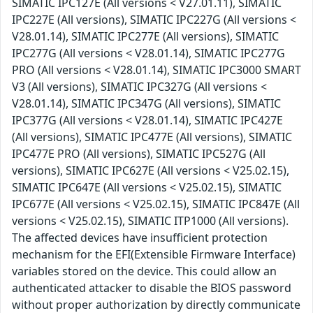
SIMATIC IPC127E (All versions < V27.01.11), SIMATIC
IPC227E (All versions), SIMATIC IPC227G (All versions <
V28.01.14), SIMATIC IPC277E (All versions), SIMATIC
IPC277G (All versions < V28.01.14), SIMATIC IPC277G
PRO (All versions < V28.01.14), SIMATIC IPC3000 SMART
V3 (All versions), SIMATIC IPC327G (All versions <
V28.01.14), SIMATIC IPC347G (All versions), SIMATIC
IPC377G (All versions < V28.01.14), SIMATIC IPC427E
(All versions), SIMATIC IPC477E (All versions), SIMATIC
IPC477E PRO (All versions), SIMATIC IPC527G (All
versions), SIMATIC IPC627E (All versions < V25.02.15),
SIMATIC IPC647E (All versions < V25.02.15), SIMATIC
IPC677E (All versions < V25.02.15), SIMATIC IPC847E (All
versions < V25.02.15), SIMATIC ITP1000 (All versions).
The affected devices have insufficient protection
mechanism for the EFI(Extensible Firmware Interface)
variables stored on the device. This could allow an
authenticated attacker to disable the BIOS password
without proper authorization by directly communicate