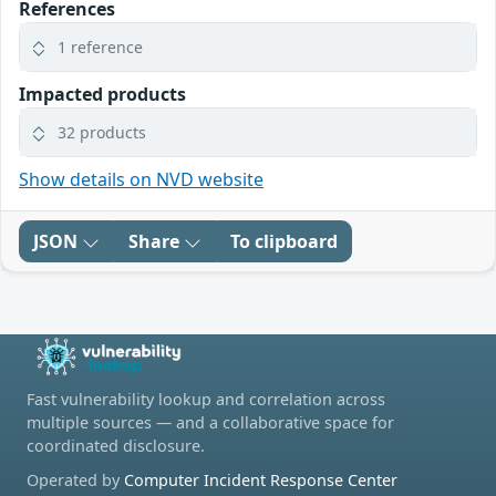
References
1 reference
Impacted products
32 products
Show details on NVD website
JSON
Share
To clipboard
Fast vulnerability lookup and correlation across
multiple sources — and a collaborative space for
coordinated disclosure.
Operated by
Computer Incident Response Center