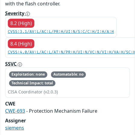
with the flash controller.
Severity
8.2 (High)
CVSS:3.1/AV:L/AC:L/PR:H/UI:N/S:C/C:H/I:H/A:H
8.4 (High)
CVSS:4.0/AV:L/AC:L/AT:N/PR:H/UI:N/VC:N/VI:H/VA:H/SC:
SSVC
Exploitation: none
Automatable: no
Technical Impact: total
CISA Coordinator (v2.0.3)
CWE
CWE-693
- Protection Mechanism Failure
Assigner
siemens