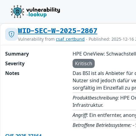
WID-SEC-W-2025-2867
Vulnerability from
csaf_certbund
- Published: 2025-12-16 
Summary
HPE OneView: Schwachstel
Severity
Kritisch
Notes
Das BSI ist als Anbieter fü
Nutzer sind jedoch dafür v
sorgfältig im Einzelfall zu p
Produktbeschreibung:
HPE One
Infrastruktur.
Angriff:
Ein entfernter, ano
Betroffene Betriebssysteme:
-