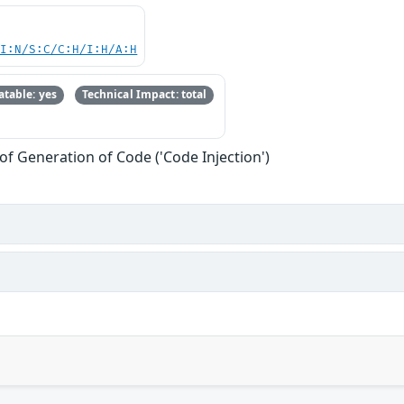
UI:N/S:C/C:H/I:H/A:H
table: yes
Technical Impact: total
of Generation of Code ('Code Injection')