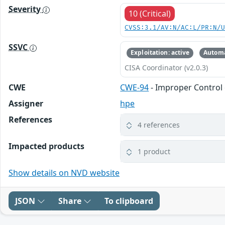
Severity
10 (Critical)
CVSS:3.1/AV:N/AC:L/PR:N/
SSVC
Exploitation: active
Automa
CISA Coordinator (v2.0.3)
CWE
CWE-94
- Improper Control 
Assigner
hpe
References
4 references
Impacted products
1 product
Show details on NVD website
JSON
Share
To clipboard