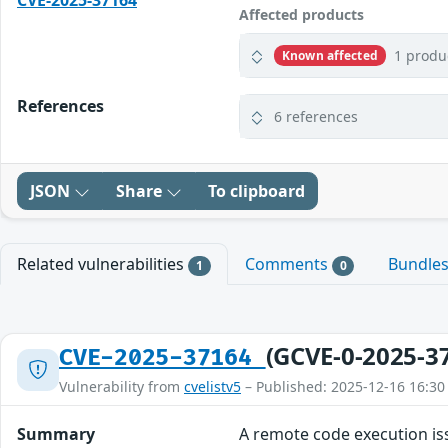
CVE-2025-37164
Affected products
1 produ
Known affected
References
6 references
JSON
Share
To clipboard
Related vulnerabilities
Comments
Bundle
1
0
(GCVE-0-2025-3
CVE-2025-37164
Vulnerability from
cvelistv5
– Published: 2025-12-16 16:30
Summary
A remote code execution is