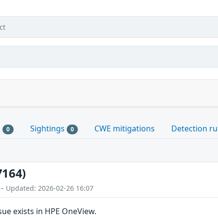
ct
s
Sightings
CWE mitigations
Detection ru
0
0
7164)
 – Updated: 2026-02-26 16:07
sue exists in HPE OneView.