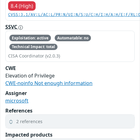
8.4 (High)
CVSS:3.1/AV:L/AC:L/PR:N/UI:N/S:U/C:H/I:H/A:H/E:F/RL:
SSVC
Exploitation: active
Automatable: no
Technical Impact: total
CISA Coordinator (v2.0.3)
CWE
Elevation of Privilege
CWE-noinfo Not enough information
Assigner
microsoft
References
2 references
Impacted products