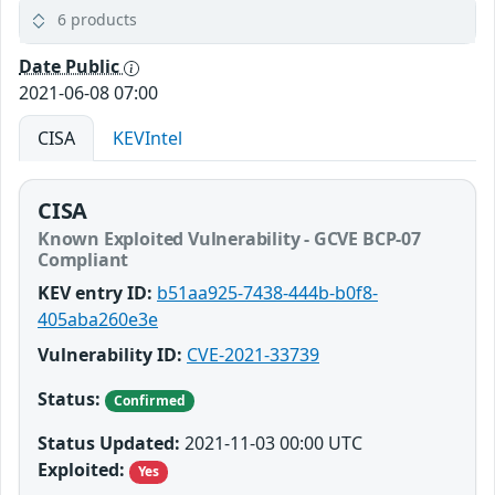
6 products
Date Public
2021-06-08 07:00
CISA
KEVIntel
CISA
Known Exploited Vulnerability - GCVE BCP-07
Compliant
KEV entry ID:
b51aa925-7438-444b-b0f8-
405aba260e3e
Vulnerability ID:
CVE-2021-33739
Status:
Confirmed
Status Updated:
2021-11-03 00:00 UTC
Exploited:
Yes