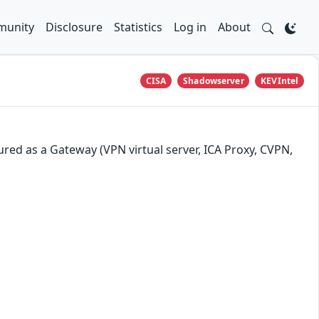
unity
Disclosure
Statistics
Log in
About
CISA
Shadowserver
KEVIntel
red as a Gateway (VPN virtual server, ICA Proxy, CVPN,