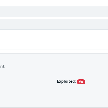
ant
Exploited:
Yes