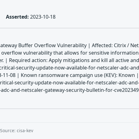
Asserted:
2023-10-18
ateway Buffer Overflow Vulnerability | Affected: Citrix / Ne
overflow vulnerability that allows for sensitive informatio
r. | Required action: Apply mitigations and kill all active a
itical-security-update-now-available-for-netscaler-adc-and
2023-11-08 | Known ransomware campaign use (KEV): Known |
tical-security-update-now-available-for-netscaler-adc-and
r-adc-and-netscaler-gateway-security-bulletin-for-cve20234
Source: cisa-kev