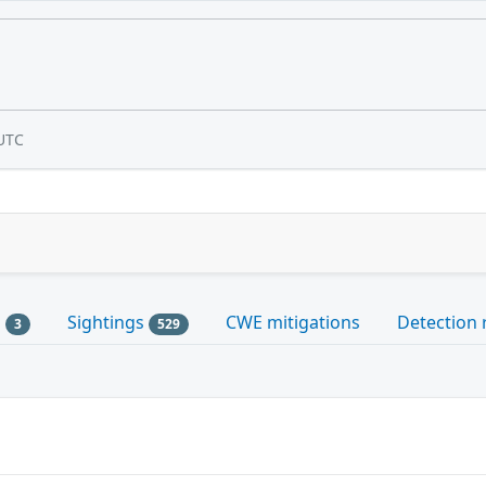
UTC
s
Sightings
CWE mitigations
Detection 
3
529