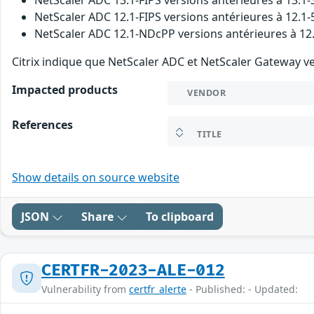
NetScaler ADC 12.1-FIPS versions antérieures à 12.1-
NetScaler ADC 12.1-NDcPP versions antérieures à 12
Citrix indique que NetScaler ADC et NetScaler Gateway ve
Impacted products
VENDOR
References
TITLE
Show details on source website
JSON
Share
To clipboard
CERTFR-2023-ALE-012
Vulnerability from
certfr_alerte
- Published: - Updated: