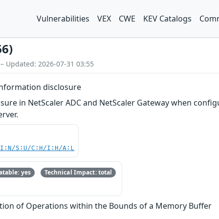
Vulnerabilities
VEX
CWE
KEV Catalogs
Comm
66)
 – Updated: 2026-07-31 03:55
information disclosure
losure in NetScaler ADC and NetScaler Gateway when configu
erver.
UI:N/S:U/C:H/I:H/A:L
table: yes
Technical Impact: total
tion of Operations within the Bounds of a Memory Buffer