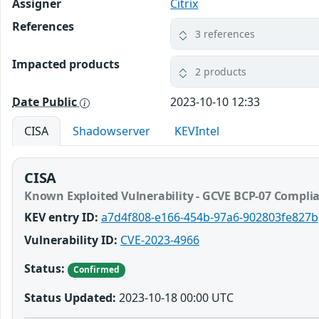
Assigner
Citrix
References
3 references
Impacted products
2 products
Date Public
2023-10-10 12:33
CISA
Shadowserver
KEVIntel
CISA
Known Exploited Vulnerability - GCVE BCP-07 Compli
KEV entry ID:
a7d4f808-e166-454b-97a6-902803fe827b
Vulnerability ID:
CVE-2023-4966
Status:
Confirmed
Status Updated:
2023-10-18 00:00 UTC