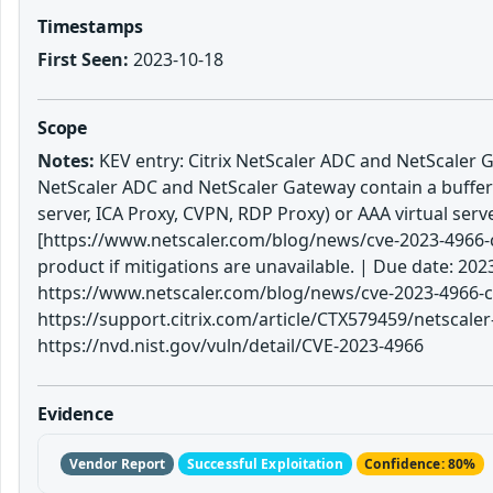
Timestamps
First Seen:
2023-10-18
Scope
Notes:
KEV entry: Citrix NetScaler ADC and NetScaler G
NetScaler ADC and NetScaler Gateway contain a buffer 
server, ICA Proxy, CVPN, RDP Proxy) or AAA virtual serve
[https://www.netscaler.com/blog/news/cve-2023-4966-cr
product if mitigations are unavailable. | Due date: 
https://www.netscaler.com/blog/news/cve-2023-4966-cri
https://support.citrix.com/article/CTX579459/netscale
https://nvd.nist.gov/vuln/detail/CVE-2023-4966
Evidence
Vendor Report
Successful Exploitation
Confidence: 80%