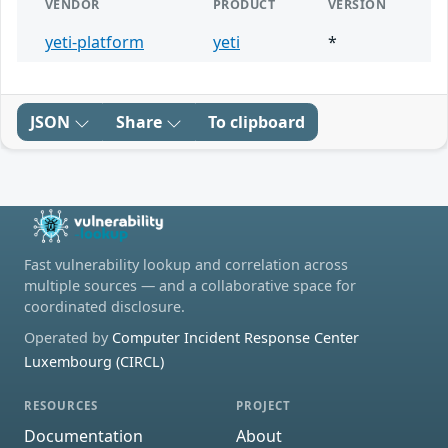
VENDOR
PRODUCT
VERSION
yeti-platform
yeti
*
JSON
Share
To clipboard
Fast vulnerability lookup and correlation across
multiple sources — and a collaborative space for
coordinated disclosure.
Operated by
Computer Incident Response Center
Luxembourg (CIRCL)
RESOURCES
PROJECT
Documentation
About