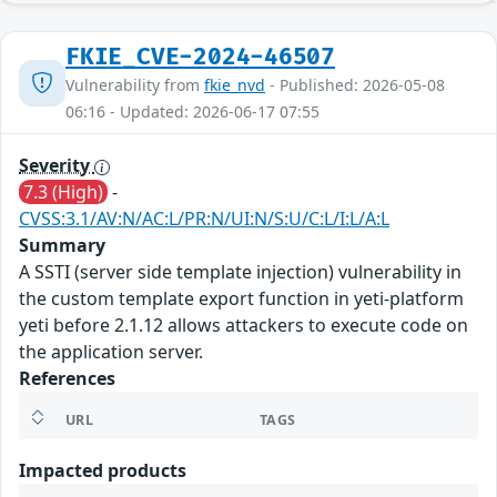
FKIE_CVE-2024-46507
Vulnerability from
fkie_nvd
- Published: 2026-05-08
06:16 - Updated: 2026-06-17 07:55
Severity
7.3 (High)
-
CVSS:3.1/AV:N/AC:L/PR:N/UI:N/S:U/C:L/I:L/A:L
Summary
A SSTI (server side template injection) vulnerability in
the custom template export function in yeti-platform
yeti before 2.1.12 allows attackers to execute code on
the application server.
References
URL
TAGS
Impacted products