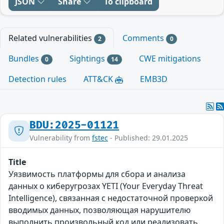
JSON
Share
To clipboard
Related vulnerabilities
Comments
2
0
Bundles
Sightings
CWE mitigations
0
14
Detection rules
ATT&CK
EMB3D
BDU:2025-01121
Vulnerability from
fstec
- Published: 29.01.2025
Title
Уязвимость платформы для сбора и анализа
данных о киберугрозах YETI (Your Everyday Threat
Intelligence), связанная с недостаточной проверкой
вводимых данных, позволяющая нарушителю
выполнить произвольный код или реализовать