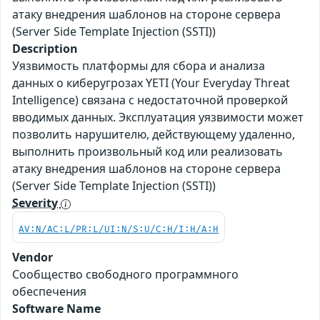
атаку внедрения шаблонов на стороне сервера
(Server Side Template Injection (SSTI))
Description
Уязвимость платформы для сбора и анализа
данных о киберугрозах YETI (Your Everyday Threat
Intelligence) связана с недостаточной проверкой
вводимых данных. Эксплуатация уязвимости может
позволить нарушителю, действующему удаленно,
выполнить произвольный код или реализовать
атаку внедрения шаблонов на стороне сервера
(Server Side Template Injection (SSTI))
Severity
AV:N/AC:L/PR:L/UI:N/S:U/C:H/I:H/A:H
Vendor
Сообщество свободного программного
обеспечения
Software Name