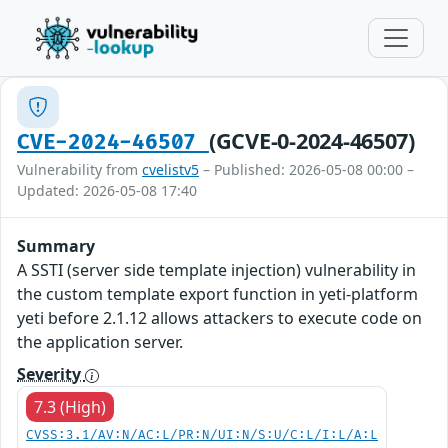
(GCVE-0-2024-46507)
CVE-2024-46507
Vulnerability from
cvelistv5
– Published: 2026-05-08 00:00 –
Updated: 2026-05-08 17:40
Summary
A SSTI (server side template injection) vulnerability in
the custom template export function in yeti-platform
yeti before 2.1.12 allows attackers to execute code on
the application server.
Severity
7.3 (High)
CVSS:3.1/AV:N/AC:L/PR:N/UI:N/S:U/C:L/I:L/A:L