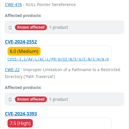
CWE-476
- NULL Pointer Dereference
Affected products
1 product
Known affected
CVE-2024-2552
6.0 (Medium)
CVSS:3.1/AV:L/AC:L/PR:H/UI:N/S:U/C:N/I:H/A:H
CWE-22
- Improper Limitation of a Pathname to a Restricted
Directory ('Path Traversal')
Affected products
1 product
Known affected
CVE-2024-3393
7.5 (High)