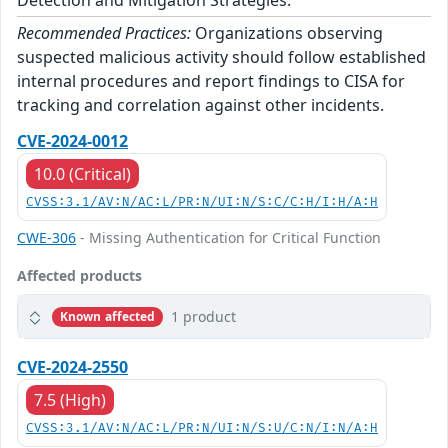
Detection and Mitigation Strategies.
Recommended Practices:
Organizations observing
suspected malicious activity should follow established
internal procedures and report findings to CISA for
tracking and correlation against other incidents.
CVE-2024-0012
10.0 (Critical)
CVSS:3.1/AV:N/AC:L/PR:N/UI:N/S:C/C:H/I:H/A:H
CWE-306
- Missing Authentication for Critical Function
Affected products
1 product
Known affected
CVE-2024-2550
7.5 (High)
CVSS:3.1/AV:N/AC:L/PR:N/UI:N/S:U/C:N/I:N/A:H