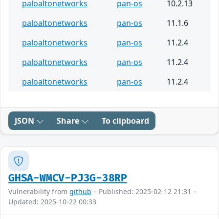
paloaltonetworks
pan-os
10.2.13
paloaltonetworks
pan-os
11.1.6
paloaltonetworks
pan-os
11.2.4
paloaltonetworks
pan-os
11.2.4
paloaltonetworks
pan-os
11.2.4
JSON
Share
To clipboard
GHSA-WMCV-PJ3G-38RP
Vulnerability from
github
– Published: 2025-02-12 21:31 –
Updated: 2025-10-22 00:33