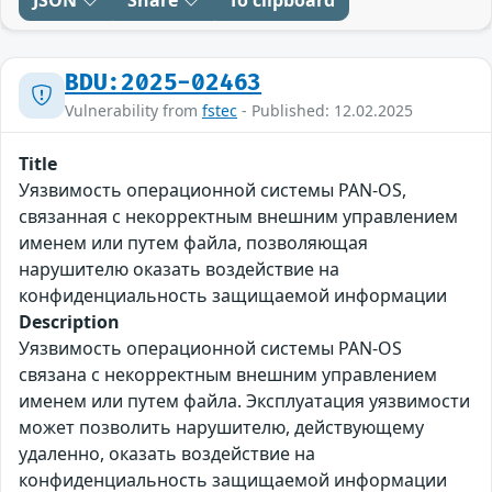
JSON
Share
To clipboard
BDU:2025-02463
Vulnerability from
fstec
- Published: 12.02.2025
Title
Уязвимость операционной системы PAN-OS,
связанная с некорректным внешним управлением
именем или путем файла, позволяющая
нарушителю оказать воздействие на
конфиденциальность защищаемой информации
Description
Уязвимость операционной системы PAN-OS
связана с некорректным внешним управлением
именем или путем файла. Эксплуатация уязвимости
может позволить нарушителю, действующему
удаленно, оказать воздействие на
конфиденциальность защищаемой информации