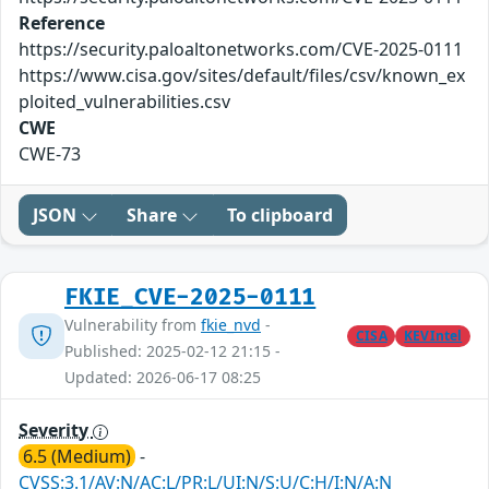
Reference
https://security.paloaltonetworks.com/CVE-2025-0111
https://www.cisa.gov/sites/default/files/csv/known_ex
ploited_vulnerabilities.csv
CWE
CWE-73
JSON
Share
To clipboard
FKIE_CVE-2025-0111
Vulnerability from
fkie_nvd
-
CISA
KEVIntel
Published: 2025-02-12 21:15 -
Updated: 2026-06-17 08:25
Severity
6.5 (Medium)
-
CVSS:3.1/AV:N/AC:L/PR:L/UI:N/S:U/C:H/I:N/A:N