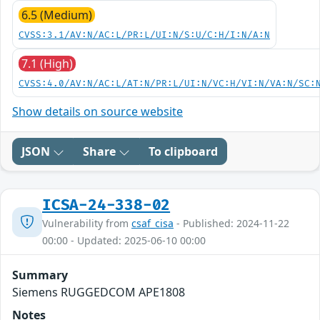
6.5 (Medium)
CVSS:3.1/AV:N/AC:L/PR:L/UI:N/S:U/C:H/I:N/A:N
7.1 (High)
CVSS:4.0/AV:N/AC:L/AT:N/PR:L/UI:N/VC:H/VI:N/VA:N/SC:
Show details on source website
JSON
Share
To clipboard
ICSA-24-338-02
Vulnerability from
csaf_cisa
- Published: 2024-11-22
00:00 - Updated: 2025-06-10 00:00
Summary
Siemens RUGGEDCOM APE1808
Notes