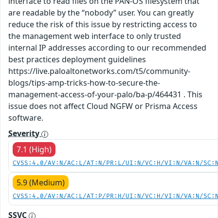
interface to read files on the PAN-OS filesystem that
are readable by the “nobody” user. You can greatly
reduce the risk of this issue by restricting access to
the management web interface to only trusted
internal IP addresses according to our recommended
best practices deployment guidelines
https://live.paloaltonetworks.com/t5/community-
blogs/tips-amp-tricks-how-to-secure-the-
management-access-of-your-palo/ba-p/464431 . This
issue does not affect Cloud NGFW or Prisma Access
software.
Severity
7.1 (High)
CVSS:4.0/AV:N/AC:L/AT:N/PR:L/UI:N/VC:H/VI:N/VA:N/SC:
5.9 (Medium)
CVSS:4.0/AV:N/AC:L/AT:P/PR:H/UI:N/VC:H/VI:N/VA:N/SC:
SSVC