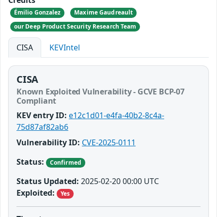
Credits
Émilio Gonzalez
Maxime Gaudreault
our Deep Product Security Research Team
CISA
KEVIntel
CISA
Known Exploited Vulnerability - GCVE BCP-07
Compliant
KEV entry ID:
e12c1d01-e4fa-40b2-8c4a-
75d87af82ab6
Vulnerability ID:
CVE-2025-0111
Status:
Confirmed
Status Updated:
2025-02-20 00:00 UTC
Exploited:
Yes