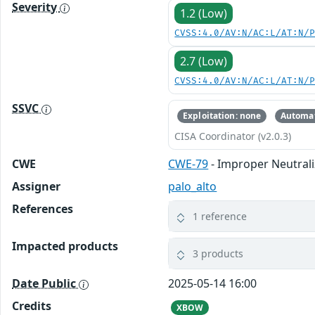
Severity
1.2 (Low)
CVSS:4.0/AV:N/AC:L/AT:N/
2.7 (Low)
CVSS:4.0/AV:N/AC:L/AT:N/
SSVC
Exploitation: none
Automat
CISA Coordinator (v2.0.3)
CWE
CWE-79
- Improper Neutrali
Assigner
palo_alto
References
1 reference
Impacted products
3 products
Date Public
2025-05-14 16:00
Credits
XBOW