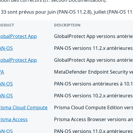
33 sont prévus pour juin (PAN-OS 11.2.8), juillet (PAN-OS 11
RODUCT
DESCRIPTION
lobalProtect App
GlobalProtect App versions antérieu
AN-OS
PAN-OS versions 11.2.x antérieures 
lobalProtect App
GlobalProtect App versions antérieu
/A
MetaDefender Endpoint Security ve
AN-OS
PAN-OS versions antérieures à 10.
AN-OS
PAN-OS versions 10.2.x antérieures
risma Cloud Compute
Prisma Cloud Compute Edition vers
risma Access
Prisma Access Browser versions ant
AN-OS
PAN-OS versions 11.0.x antérieures 