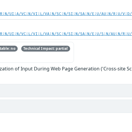
PR:N/UI:A/VC:N/VI:L/VA:N/SC:N/SI:N/SA:N/E:U/AU:N/R:U/V:D
PR:N/UI:N/VC:L/VI:L/VA:N/SC:N/SI:N/SA:N/E:U/S:N/AU:N/R:U
able: no
Technical Impact: partial
zation of Input During Web Page Generation ('Cross-site Scr