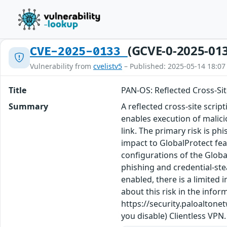
(GCVE-0-2025-01
CVE-2025-0133
Vulnerability from
cvelistv5
– Published: 2025-05-14 18:07
Title
PAN-OS: Reflected Cross-Sit
Summary
A reflected cross-site scri
enables execution of malici
link. The primary risk is ph
impact to GlobalProtect fea
configurations of the Global
phishing and credential-ste
enabled, there is a limited 
about this risk in the info
https://security.paloaltone
you disable) Clientless VPN.