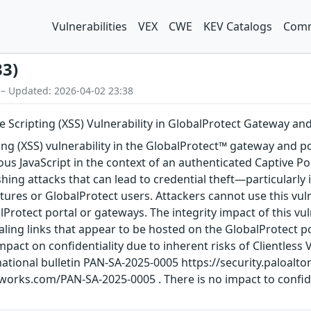
Vulnerabilities
VEX
CWE
KEV Catalogs
Comm
33)
 – Updated: 2026-04-02 23:38
e Scripting (XSS) Vulnerability in GlobalProtect Gateway and
pting (XSS) vulnerability in the GlobalProtect™ gateway and
ous JavaScript in the context of an authenticated Captive Po
ishing attacks that can lead to credential theft—particularly 
tures or GlobalProtect users. Attackers cannot use this vul
Protect portal or gateways. The integrity impact of this vuln
aling links that appear to be hosted on the GlobalProtect po
impact on confidentiality due to inherent risks of Clientless 
rmational bulletin PAN-SA-2025-0005 https://security.paloa
tworks.com/PAN-SA-2025-0005 . There is no impact to confiden