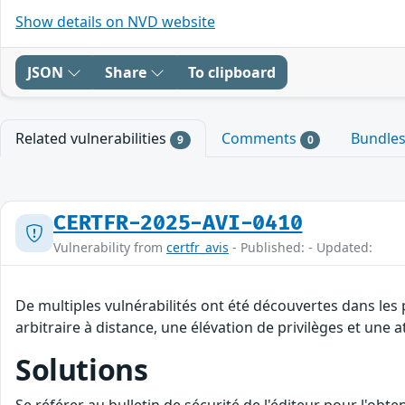
Show details on NVD website
JSON
Share
To clipboard
Related vulnerabilities
Comments
Bundle
9
0
CERTFR-2025-AVI-0410
Vulnerability from
certfr_avis
- Published: - Updated:
De multiples vulnérabilités ont été découvertes dans les
arbitraire à distance, une élévation de privilèges et une a
Solutions
Se référer au bulletin de sécurité de l'éditeur pour l'obt