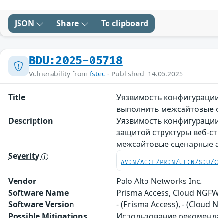
JSON
Share
To clipboard
BDU:2025-05718
Vulnerability from
fstec
- Published: 14.05.2025
Title
Уязвимость конфигурации 
выполнить межсайтовые 
Description
Уязвимость конфигурации 
защитой структуры веб-с
межсайтовые сценарные 
Severity
AV:N/AC:L/PR:N/UI:N/S:U/
Vendor
Palo Alto Networks Inc.
Software Name
Prisma Access, Cloud NGF
Software Version
- (Prisma Access), - (Cloud 
Possible Mitigations
Использование рекомендаци