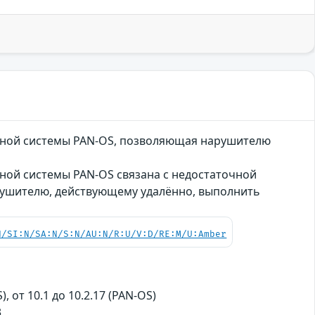
ионной системы PAN-OS, позволяющая нарушителю
нной системы PAN-OS связана с недостаточной
рушителю, действующему удалённо, выполнить
N/SI:N/SA:N/S:N/AU:N/R:U/V:D/RE:M/U:Amber
S), от 10.1 до 10.2.17 (PAN-OS)
3