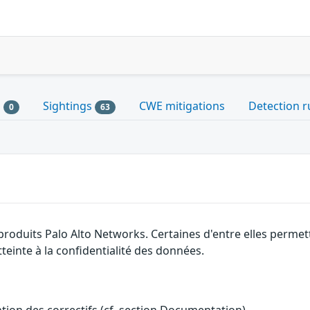
s
Sightings
CWE mitigations
Detection r
0
63
 produits Palo Alto Networks. Certaines d'entre elles perm
tteinte à la confidentialité des données.
ention des correctifs (cf. section Documentation).