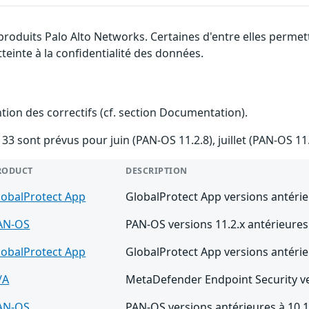
 produits Palo Alto Networks. Certaines d'entre elles perm
tteinte à la confidentialité des données.
ention des correctifs (cf. section Documentation).
33 sont prévus pour juin (PAN-OS 11.2.8), juillet (PAN-OS 11
RODUCT
DESCRIPTION
lobalProtect App
GlobalProtect App versions antérieu
AN-OS
PAN-OS versions 11.2.x antérieures 
lobalProtect App
GlobalProtect App versions antérieu
/A
MetaDefender Endpoint Security ve
AN-OS
PAN-OS versions antérieures à 10.