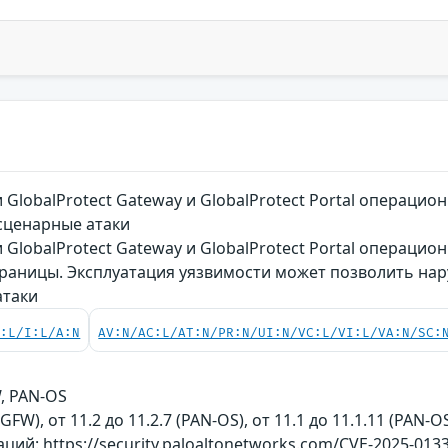
GlobalProtect Gateway и GlobalProtect Portal операц
сценарные атаки
GlobalProtect Gateway и GlobalProtect Portal операцио
траницы. Эксплуатация уязвимости может позволить на
атаки
C:L/I:L/A:N
AV:N/AC:L/AT:N/PR:N/UI:N/VC:L/VI:L/VA:N/SC:
W, PAN-OS
NGFW), от 11.2 до 11.2.7 (PAN-OS), от 11.1 до 11.1.11 (PAN-O
й: https://security.paloaltonetworks.com/CVE-2025-013