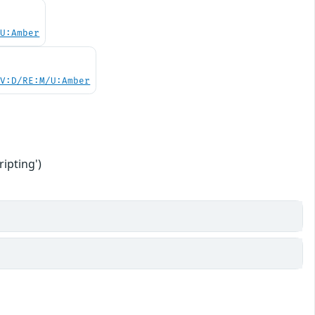
/U:Amber
/V:D/RE:M/U:Amber
ipting')