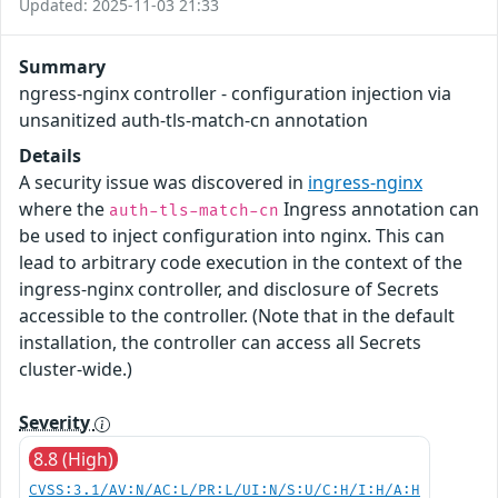
Updated: 2025-11-03 21:33
Summary
ngress-nginx controller - configuration injection via
unsanitized auth-tls-match-cn annotation
Details
A security issue was discovered in
ingress-nginx
where the
Ingress annotation can
auth-tls-match-cn
be used to inject configuration into nginx. This can
lead to arbitrary code execution in the context of the
ingress-nginx controller, and disclosure of Secrets
accessible to the controller. (Note that in the default
installation, the controller can access all Secrets
cluster-wide.)
Severity
8.8 (High)
CVSS:3.1/AV:N/AC:L/PR:L/UI:N/S:U/C:H/I:H/A:H