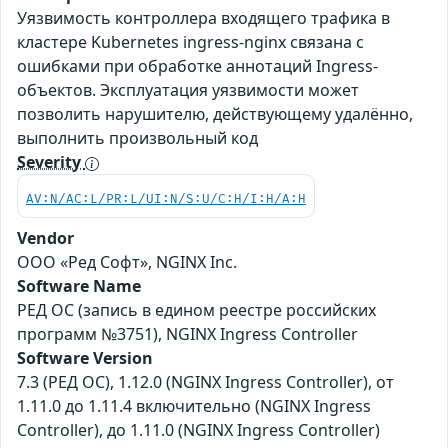
Уязвимость контроллера входящего трафика в
кластере Kubernetes ingress-nginx связана с
ошибками при обработке аннотаций Ingress-
объектов. Эксплуатация уязвимости может
позволить нарушителю, действующему удалённо,
выполнить произвольный код
Severity
AV:N/AC:L/PR:L/UI:N/S:U/C:H/I:H/A:H
Vendor
ООО «Ред Софт», NGINX Inc.
Software Name
РЕД ОС (запись в едином реестре российских
программ №3751), NGINX Ingress Controller
Software Version
7.3 (РЕД ОС), 1.12.0 (NGINX Ingress Controller), от
1.11.0 до 1.11.4 включительно (NGINX Ingress
Controller), до 1.11.0 (NGINX Ingress Controller)