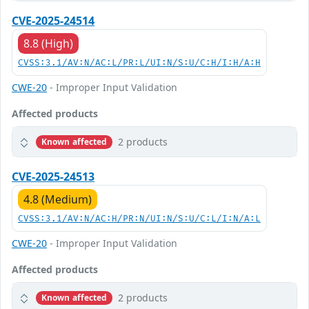
CVE-2025-24514
8.8 (High)
CVSS:3.1/AV:N/AC:L/PR:L/UI:N/S:U/C:H/I:H/A:H
CWE-20
- Improper Input Validation
Affected products
2 products
Known affected
CVE-2025-24513
4.8 (Medium)
CVSS:3.1/AV:N/AC:H/PR:N/UI:N/S:U/C:L/I:N/A:L
CWE-20
- Improper Input Validation
Affected products
2 products
Known affected