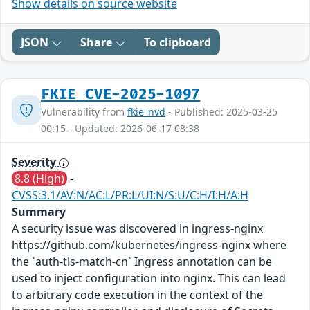
Show details on source website
JSON
Share
To clipboard
FKIE_CVE-2025-1097
Vulnerability from
fkie_nvd
- Published: 2025-03-25
00:15 - Updated: 2026-06-17 08:38
Severity
8.8 (High)
-
CVSS:3.1/AV:N/AC:L/PR:L/UI:N/S:U/C:H/I:H/A:H
Summary
A security issue was discovered in ingress-nginx
https://github.com/kubernetes/ingress-nginx where
the `auth-tls-match-cn` Ingress annotation can be
used to inject configuration into nginx. This can lead
to arbitrary code execution in the context of the