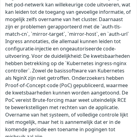
het pod-netwerk kan willekeurige code uitvoeren, wat
kan leiden tot de toegang van gevoelige informatie, of
mogelijk zelfs overname van het cluster. Daarnaast
zijn er problemen gerapporteerd met de `auth-tls-
match-cn`, `mirror-target`, `mirror-host`, en `auth-url`
Ingress annotaties, die allemaal kunnen leiden tot
configuratie-injectie en ongeautoriseerde code-
uitvoering. Voor de duidelijkheid: De kwetsbaarheden
hebben betrekking op de `Kubernetes ingress-nginx
controller`. Zowel de basissoftware van Kubernetes
als NginX zijn niet getroffen. Onderzoekers hebben
Proof-of-Concept-code (PoC) gepubliceerd, waarmee
de kwetsbaarheden kunnen worden aangetoond. De
PoC vereist Brute-forcing maar weet uiteindelijk RCE
te bewerkstelligen met rechten van de applicatie.
Overname van het systeem, of volledige controle lijkt
niet mogelijk, maar het is aannemelijk dat er in de
komende periode een toename in pogingen tot
misbruik zal zijn.