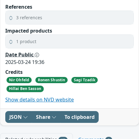
References
3 references
Impacted products
1 product
Date Public
2025-03-24 19:36
Credits
Nir Ohfeld
Ronen Shustin
Sagi Tzadik
Hillai Ben Sasson
Show details on NVD website
JSON
Share
To clipboard