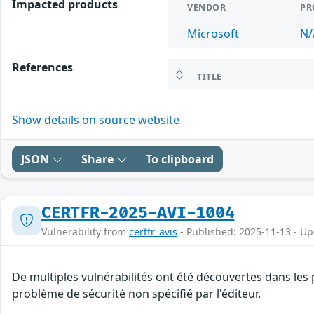
Impacted products
VENDOR
PR
Microsoft
N/
References
TITLE
Show details on source website
JSON
Share
To clipboard
CERTFR-2025-AVI-1004
Vulnerability from
certfr_avis
- Published: 2025-11-13 - U
De multiples vulnérabilités ont été découvertes dans les
problème de sécurité non spécifié par l'éditeur.