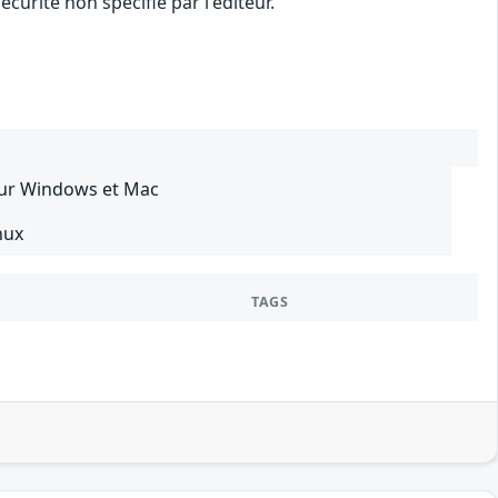
urité non spécifié par l'éditeur.
our Windows et Mac
nux
TAGS