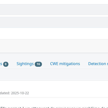
es
Sightings
CWE mitigations
Detection 
0
16
pdated: 2025-10-22