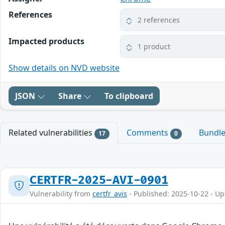
References
2 references
Impacted products
1 product
Show details on NVD website
JSON
Share
To clipboard
Related vulnerabilities
Comments
Bundl
17
0
CERTFR-2025-AVI-0901
Vulnerability from
certfr_avis
- Published: 2025-10-22 - U