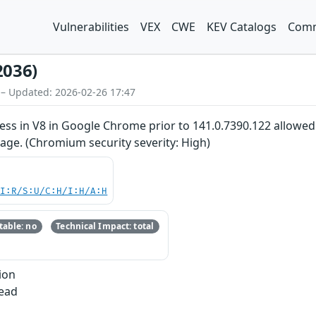
Vulnerabilities
VEX
CWE
KEV Catalogs
Comm
2036)
 – Updated: 2026-02-26 17:47
ss in V8 in Google Chrome prior to 141.0.7390.122 allowe
age. (Chromium security severity: High)
UI:R/S:U/C:H/I:H/A:H
able: no
Technical Impact: total
ion
Read