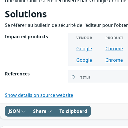
Une vulnérabilité a été découverte dans Google Chrome. 
Solutions
Se référer au bulletin de sécurité de l'éditeur pour l'obt
Impacted products
VENDOR
PRODUCT
Google
Chrome
Google
Chrome
References
TITLE
Show details on source website
JSON
Share
To clipboard