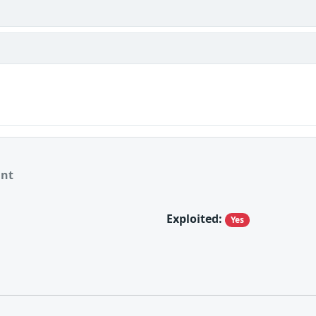
ant
Exploited:
Yes