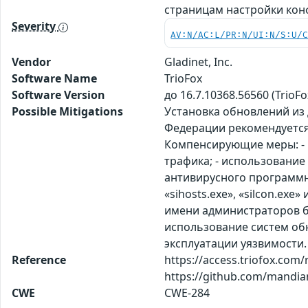
страницам настройки кон
Severity
AV:N/AC:L/PR:N/UI:N/S:U/
Vendor
Gladinet, Inc.
Software Name
TrioFox
Software Version
до 16.7.10368.56560 (TrioFo
Possible Mitigations
Установка обновлений из
Федерации рекомендуется
Компенсирующие меры: - 
трафика; - использование
антивирусного программн
«sihosts.exe», «silcon.ex
имени администраторов бе
использование систем об
эксплуатации уязвимости. 
Reference
https://access.triofox.com/
https://github.com/mandia
CWE
CWE-284