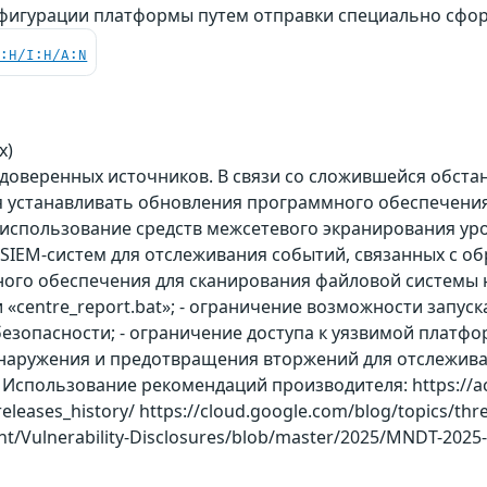
фигурации платформы путем отправки специально сфо
C:H/I:H/A:N
x)
 доверенных источников. В связи со сложившейся обст
 устанавливать обновления программного обеспечения 
использование средств межсетевого экранирования уро
 SIEM-систем для отслеживания событий, связанных с об
ого обеспечения для сканирования файловой системы 
e» и «centre_report.bat»; - ограничение возможности за
зопасности; - ограничение доступа к уязвимой платформ
наружения и предотвращения вторжений для отслежив
Использование рекомендаций производителя: https://acce
releases_history/ https://cloud.google.com/blog/topics/thre
nt/Vulnerability-Disclosures/blob/master/2025/MNDT-2025