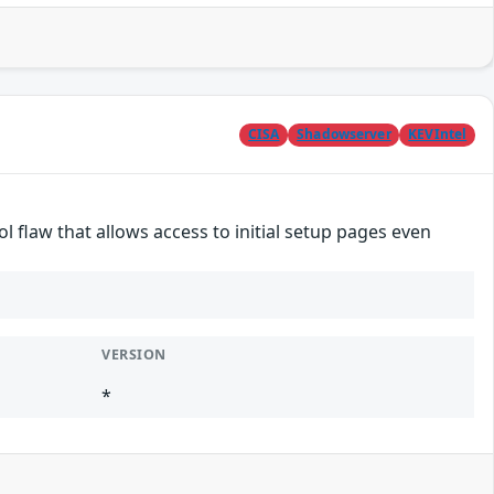
CISA
Shadowserver
KEVIntel
l flaw that allows access to initial setup pages even
VERSION
*