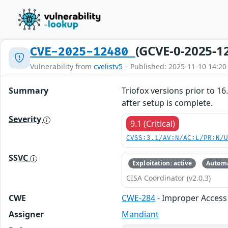
(GCVE-0-2025-1
CVE-2025-12480
Vulnerability from
cvelistv5
– Published: 2025-11-10 14:20
Summary
Triofox versions prior to 1
after setup is complete.
Severity
9.1 (Critical)
CVSS:3.1/AV:N/AC:L/PR:N/
SSVC
Exploitation: active
Automa
CISA Coordinator (v2.0.3)
CWE
CWE-284
- Improper Access
Assigner
Mandiant