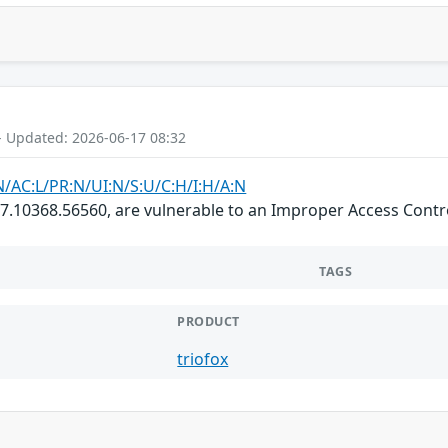
- Updated: 2026-06-17 08:32
N/AC:L/PR:N/UI:N/S:U/C:H/I:H/A:N
6.7.10368.56560, are vulnerable to an Improper Access Contro
TAGS
PRODUCT
triofox