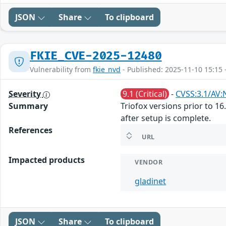
JSON
Share
To clipboard
FKIE_CVE-2025-12480
Vulnerability from
fkie_nvd
- Published: 2025-11-10 15:15 
Severity
9.1 (Critical)
-
CVSS:3.1/AV:
Summary
Triofox versions prior to 1
after setup is complete.
References
URL
Impacted products
VENDOR
gladinet
JSON
Share
To clipboard