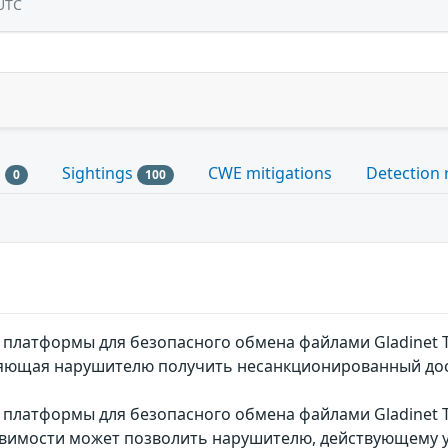
UTC
s
Sightings
CWE mitigations
Detection 
0
100
платформы для безопасного обмена файлами Gladinet Tr
ляющая нарушителю получить несанкционированный дос
платформы для безопасного обмена файлами Gladinet Tr
язвимости может позволить нарушителю, действующему 