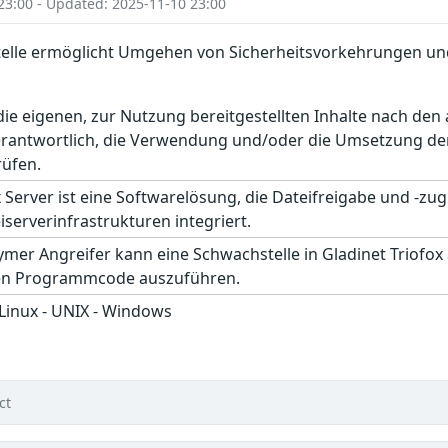
23:00 - Updated: 2025-11-10 23:00
stelle ermöglicht Umgehen von Sicherheitsvorkehrungen u
r die eigenen, zur Nutzung bereitgestellten Inhalte nach d
erantwortlich, die Verwendung und/oder die Umsetzung der
rüfen.
 Server ist eine Softwarelösung, die Dateifreigabe und -zu
serverinfrastrukturen integriert.
nymer Angreifer kann eine Schwachstelle in Gladinet Triof
gen Programmcode auszuführen.
 Linux - UNIX - Windows
ct