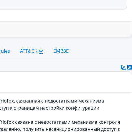
rules
ATT&CK
EMB3D
iofox, связанная с недостатками механизма
туп к страницам настройки конфигурации
iofox связана с недостатками механизма контроля
удаленно, получить несанкционированный доступ к