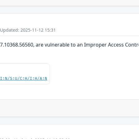
 Updated: 2025-11-12 15:31
6.7.10368.56560, are vulnerable to an Improper Access Contro
UI:N/S:U/C:H/I:H/A:N