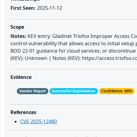
First Seen:
2025-11-12
Scope
Notes:
KEV entry: Gladinet Triofox Improper Access Cont
control vulnerability that allows access to initial setu
BOD 22-01 guidance for cloud services, or discontinue
(KEV): Unknown | Notes (KEV): https://access.triofox.c
Evidence
Vendor Report
Successful Exploitation
Confidence: 80%
References
CVE-2025-12480