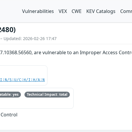
Vulnerabilities
VEX
CWE
KEV Catalogs
Comm
2480)
 – Updated: 2026-02-26 17:47
6.7.10368.56560, are vulnerable to an Improper Access Contro
UI:N/S:U/C:H/I:H/A:N
table: yes
Technical Impact: total
 Control