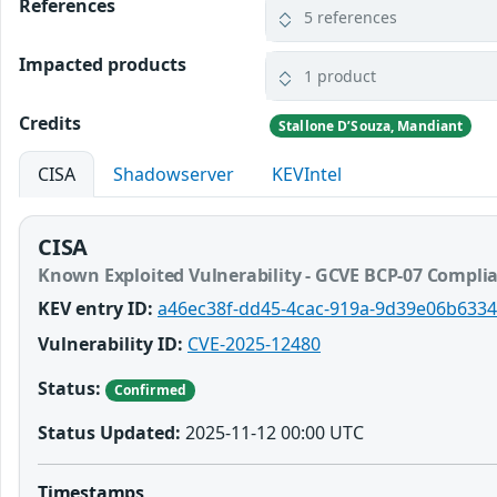
References
5 references
Impacted products
1 product
Credits
Stallone D’Souza, Mandiant
CISA
Shadowserver
KEVIntel
CISA
Known Exploited Vulnerability - GCVE BCP-07 Compli
KEV entry ID:
a46ec38f-dd45-4cac-919a-9d39e06b6334
Vulnerability ID:
CVE-2025-12480
Status:
Confirmed
Status Updated:
2025-11-12 00:00 UTC
Timestamps