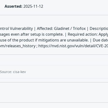
Asserted:
2025-11-12
rol Vulnerability | Affected: Gladinet / Triofox | Descript
p pages even after setup is complete. | Required action: Appl
 use of the product if mitigations are unavailable. | Due
om/releases_history ; https://nvd.nist.gov/vuln/detail/CVE-
Source: cisa-kev