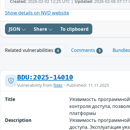
Created:
2026-02-02 12:25 UTC |
Updated:
2026-02-06 07:17 
Show details on NVD website
JSON
Share
To clipboard
Related vulnerabilities
Comments
Bundle
4
0
BDU:2025-14010
Vulnerability from
fstec
- Published: 11.11.2025
Title
Уязвимость программной 
контроля доступа, позво
платформы
Description
Уязвимость программной 
доступа. Эксплуатация у