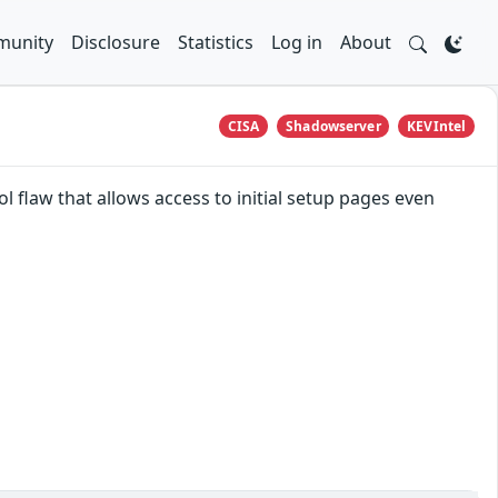
unity
Disclosure
Statistics
Log in
About
CISA
Shadowserver
KEVIntel
l flaw that allows access to initial setup pages even