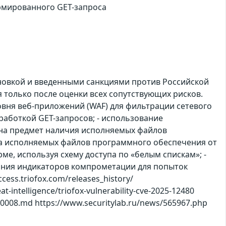
рмированного GET-запроса
ановкой и введенными санкциями против Российской
только после оценки всех сопутствующих рисков.
вня веб-приложений (WAF) для фильтрации сетевого
работкой GET-запросов; - использование
на предмет наличия исполняемых файлов
пуска исполняемых файлов программного обеспечения от
е, используя схему доступа по «белым спискам»; -
ания индикаторов компрометации для попыток
ss.triofox.com/releases_history/
at-intelligence/triofox-vulnerability-cve-2025-12480
-0008.md https://www.securitylab.ru/news/565967.php