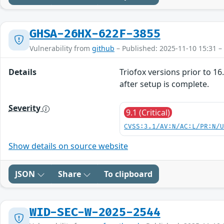
GHSA-26HX-622F-3855
Vulnerability from
github
– Published: 2025-11-10 15:31 –
Details
Triofox versions prior to 1
after setup is complete.
Severity
9.1 (Critical)
CVSS:3.1/AV:N/AC:L/PR:N/
Show details on source website
JSON
Share
To clipboard
WID-SEC-W-2025-2544