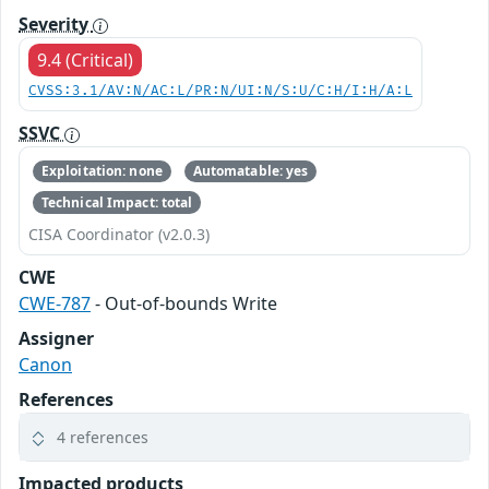
Severity
9.4 (Critical)
CVSS:3.1/AV:N/AC:L/PR:N/UI:N/S:U/C:H/I:H/A:L
SSVC
Exploitation: none
Automatable: yes
Technical Impact: total
CISA Coordinator (v2.0.3)
CWE
CWE-787
- Out-of-bounds Write
Assigner
Canon
References
4 references
Impacted products