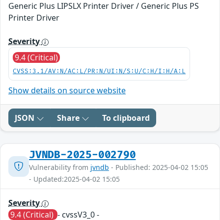
Generic Plus LIPSLX Printer Driver / Generic Plus PS
Printer Driver
Severity
9.4 (Critical)
CVSS:3.1/AV:N/AC:L/PR:N/UI:N/S:U/C:H/I:H/A:L
Show details on source website
JSON
Share
To clipboard
JVNDB-2025-002790
Vulnerability from
jvndb
- Published: 2025-04-02 15:05
- Updated:2025-04-02 15:05
Severity
9.4 (Critical)
- cvssV3_0 -