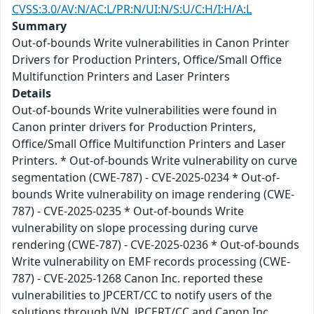
CVSS:3.0/AV:N/AC:L/PR:N/UI:N/S:U/C:H/I:H/A:L
Summary
Out-of-bounds Write vulnerabilities in Canon Printer
Drivers for Production Printers, Office/Small Office
Multifunction Printers and Laser Printers
Details
Out-of-bounds Write vulnerabilities were found in
Canon printer drivers for Production Printers,
Office/Small Office Multifunction Printers and Laser
Printers. * Out-of-bounds Write vulnerability on curve
segmentation (CWE-787) - CVE-2025-0234 * Out-of-
bounds Write vulnerability on image rendering (CWE-
787) - CVE-2025-0235 * Out-of-bounds Write
vulnerability on slope processing during curve
rendering (CWE-787) - CVE-2025-0236 * Out-of-bounds
Write vulnerability on EMF records processing (CWE-
787) - CVE-2025-1268 Canon Inc. reported these
vulnerabilities to JPCERT/CC to notify users of the
solutions through JVN. JPCERT/CC and Canon Inc.