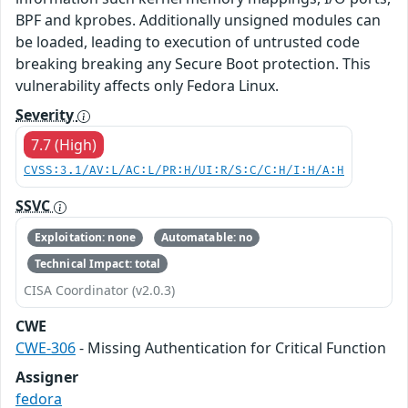
BPF and kprobes. Additionally unsigned modules can
be loaded, leading to execution of untrusted code
breaking breaking any Secure Boot protection. This
vulnerability affects only Fedora Linux.
Severity
7.7 (High)
CVSS:3.1/AV:L/AC:L/PR:H/UI:R/S:C/C:H/I:H/A:H
SSVC
Exploitation: none
Automatable: no
Technical Impact: total
CISA Coordinator (v2.0.3)
CWE
CWE-306
- Missing Authentication for Critical Function
Assigner
fedora