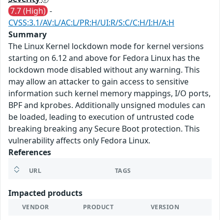
7.7 (High)
-
CVSS:3.1/AV:L/AC:L/PR:H/UI:R/S:C/C:H/I:H/A:H
Summary
The Linux Kernel lockdown mode for kernel versions
starting on 6.12 and above for Fedora Linux has the
lockdown mode disabled without any warning. This
may allow an attacker to gain access to sensitive
information such kernel memory mappings, I/O ports,
BPF and kprobes. Additionally unsigned modules can
be loaded, leading to execution of untrusted code
breaking breaking any Secure Boot protection. This
vulnerability affects only Fedora Linux.
References
URL
TAGS
Impacted products
VENDOR
PRODUCT
VERSION