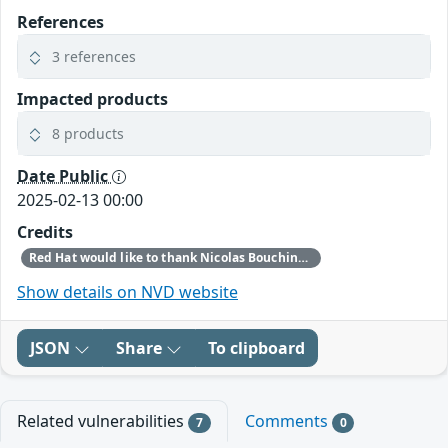
References
3 references
Impacted products
8 products
Date Public
2025-02-13 00:00
Credits
Red Hat would like to thank Nicolas Bouchinet (ANSSI – French Cybersecurity Agency) for reporting this issue.
Show details on NVD website
JSON
Share
To clipboard
Related vulnerabilities
Comments
7
0