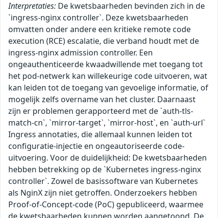
Interpretaties:
De kwetsbaarheden bevinden zich in de
`ingress-nginx controller`. Deze kwetsbaarheden
omvatten onder andere een kritieke remote code
execution (RCE) escalatie, die verband houdt met de
ingress-nginx admission controller. Een
ongeauthenticeerde kwaadwillende met toegang tot
het pod-netwerk kan willekeurige code uitvoeren, wat
kan leiden tot de toegang van gevoelige informatie, of
mogelijk zelfs overname van het cluster. Daarnaast
zijn er problemen gerapporteerd met de `auth-tls-
match-cn`, `mirror-target`, `mirror-host`, en `auth-url`
Ingress annotaties, die allemaal kunnen leiden tot
configuratie-injectie en ongeautoriseerde code-
uitvoering. Voor de duidelijkheid: De kwetsbaarheden
hebben betrekking op de `Kubernetes ingress-nginx
controller`. Zowel de basissoftware van Kubernetes
als NginX zijn niet getroffen. Onderzoekers hebben
Proof-of-Concept-code (PoC) gepubliceerd, waarmee
de kwetsbaarheden kunnen worden aangetoond. De