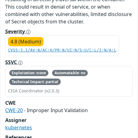
This could result in denial of service, or when
combined with other vulnerabilities, limited disclosure
of Secret objects from the cluster.
Severity
4.8 (Medium)
CVSS:3.1/AV:N/AC:H/PR:N/UI:N/S:U/C:L/I:N/A:L
SSVC
Exploitation: none
Automatable: no
Technical Impact: partial
CISA Coordinator (v2.0.3)
CWE
CWE-20
- Improper Input Validation
Assigner
kubernetes
References