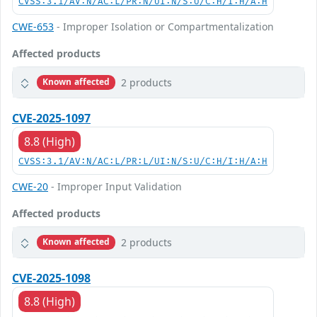
CVSS:3.1/AV:N/AC:L/PR:N/UI:N/S:U/C:H/I:H/A:H
CWE-653
- Improper Isolation or Compartmentalization
Affected products
2 products
Known affected
CVE-2025-1097
8.8 (High)
CVSS:3.1/AV:N/AC:L/PR:L/UI:N/S:U/C:H/I:H/A:H
CWE-20
- Improper Input Validation
Affected products
2 products
Known affected
CVE-2025-1098
8.8 (High)