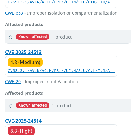
CVSS:3.1/AV:N/AC:L/PR:N/UI:N/S:U/C:H/I:H/A:H
CWE-653
- Improper Isolation or Compartmentalization
Affected products
1 product
Known affected
CVE-2025-24513
4.8 (Medium)
CVSS:3.1/AV:N/AC:H/PR:N/UI:N/S:U/C:L/I:N/A:L
CWE-20
- Improper Input Validation
Affected products
1 product
Known affected
CVE-2025-24514
8.8 (High)