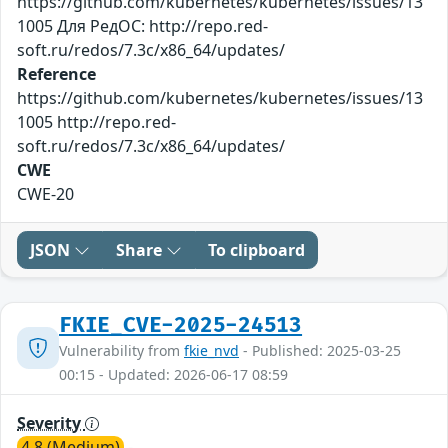
https://github.com/kubernetes/kubernetes/issues/13
1005 Для РедОС: http://repo.red-
soft.ru/redos/7.3c/x86_64/updates/
Reference
https://github.com/kubernetes/kubernetes/issues/13
1005 http://repo.red-
soft.ru/redos/7.3c/x86_64/updates/
CWE
CWE-20
JSON
Share
To clipboard
FKIE_CVE-2025-24513
Vulnerability from
fkie_nvd
- Published: 2025-03-25
00:15 - Updated: 2026-06-17 08:59
Severity
4.8 (Medium)
-