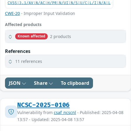
CVSS:3.1/AV:N/AC:H/PR:N/UI:N/S:U/C:L/I:N/A:L
CWE-20
- Improper Input Validation
Affected products
2 products
Known affected
References
11 references
JSON
Share
To clipboard
NCSC-2025-0106
Vulnerability from
csaf_ncscnl
- Published: 2025-04-08
13:57 - Updated: 2025-04-08 13:57