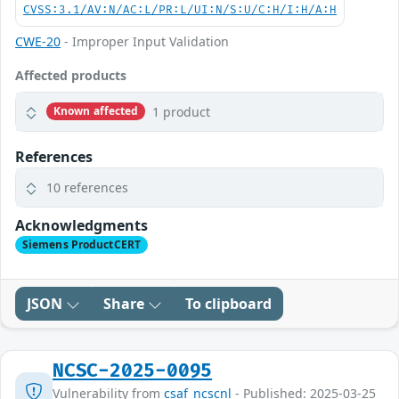
CVSS:3.1/AV:N/AC:L/PR:L/UI:N/S:U/C:H/I:H/A:H
CWE-20
- Improper Input Validation
Affected products
1 product
Known affected
References
10 references
Acknowledgments
Siemens ProductCERT
JSON
Share
To clipboard
NCSC-2025-0095
Vulnerability from
csaf_ncscnl
- Published: 2025-03-25