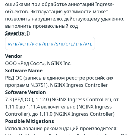
ошибками при обработке аннотаций Ingress-
объектов. Эксплуатация уязвимости может
позволить нарушителю, действующему удалённо,
выполнить произвольный код
Severity
AV:N/AC:H/PR:N/UI:N/S:U/C:L/I:N/A:L
Vendor
ООО «Ред Софт», NGINX Inc.
Software Name
РЕД ОС (запись в едином реестре российских
программ №3751), NGINX Ingress Controller
Software Version
7.3 (РЕД ОС), 1.12.0 (NGINX Ingress Controller), от
1.11.0 до 1.11.4 включительно (NGINX Ingress
Controller), до 1.11.0 (NGINX Ingress Controller)
Possible Mitigations
Использование рекомендаций производителя: