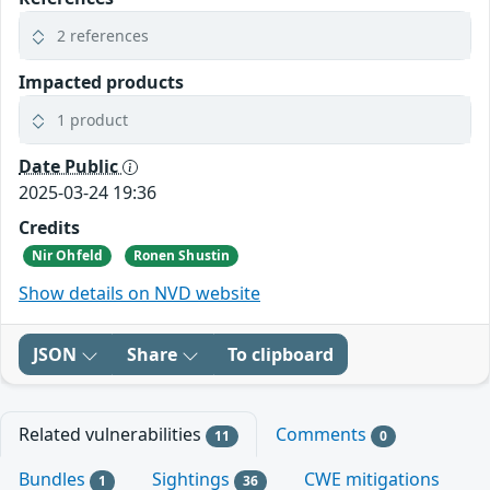
2 references
Impacted products
1 product
Date Public
2025-03-24 19:36
Credits
Nir Ohfeld
Ronen Shustin
Show details on NVD website
JSON
Share
To clipboard
Related vulnerabilities
Comments
11
0
Bundles
Sightings
CWE mitigations
1
36