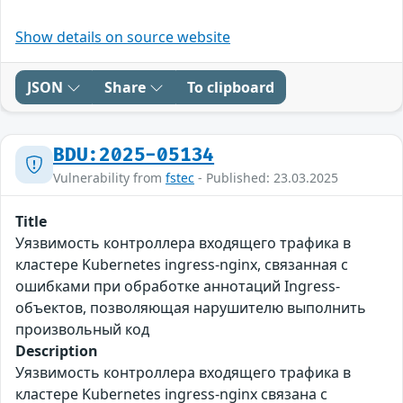
Show details on source website
JSON
Share
To clipboard
BDU:2025-05134
Vulnerability from
fstec
- Published: 23.03.2025
Title
Уязвимость контроллера входящего трафика в
кластере Kubernetes ingress-nginx, связанная с
ошибками при обработке аннотаций Ingress-
объектов, позволяющая нарушителю выполнить
произвольный код
Description
Уязвимость контроллера входящего трафика в
кластере Kubernetes ingress-nginx связана с