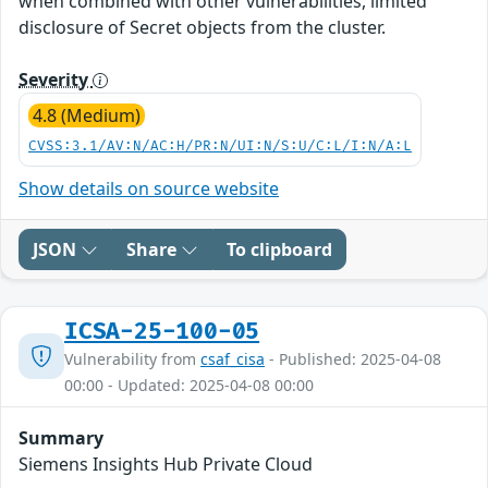
when combined with other vulnerabilities, limited
disclosure of Secret objects from the cluster.
Severity
4.8 (Medium)
CVSS:3.1/AV:N/AC:H/PR:N/UI:N/S:U/C:L/I:N/A:L
Show details on source website
JSON
Share
To clipboard
ICSA-25-100-05
Vulnerability from
csaf_cisa
- Published: 2025-04-08
00:00 - Updated: 2025-04-08 00:00
Summary
Siemens Insights Hub Private Cloud