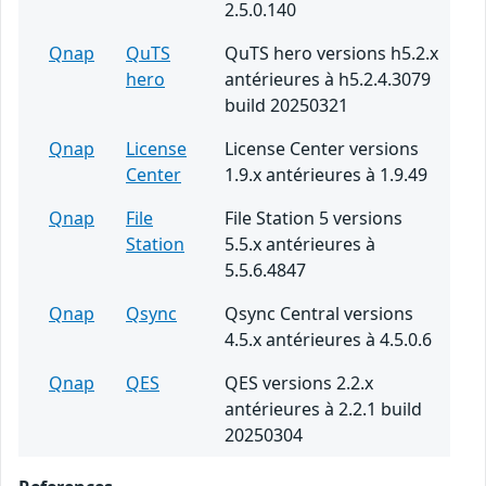
2.5.0.140
Qnap
QuTS
QuTS hero versions h5.2.x
hero
antérieures à h5.2.4.3079
build 20250321
Qnap
License
License Center versions
Center
1.9.x antérieures à 1.9.49
Qnap
File
File Station 5 versions
Station
5.5.x antérieures à
5.5.6.4847
Qnap
Qsync
Qsync Central versions
4.5.x antérieures à 4.5.0.6
Qnap
QES
QES versions 2.2.x
antérieures à 2.2.1 build
20250304