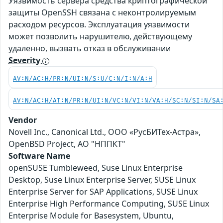
Уязвимость сервера средства криптографической
защиты OpenSSH связана с неконтролируемым
расходом ресурсов. Эксплуатация уязвимости
может позволить нарушителю, действующему
удаленно, вызвать отказ в обслуживании
Severity
AV:N/AC:H/PR:N/UI:N/S:U/C:N/I:N/A:H
AV:N/AC:H/AT:N/PR:N/UI:N/VC:N/VI:N/VA:H/SC:N/SI:N/SA
Vendor
Novell Inc., Canonical Ltd., ООО «РусБИТех-Астра»,
OpenBSD Project, АО "НППКТ"
Software Name
openSUSE Tumbleweed, Suse Linux Enterprise
Desktop, Suse Linux Enterprise Server, SUSE Linux
Enterprise Server for SAP Applications, SUSE Linux
Enterprise High Performance Computing, SUSE Linux
Enterprise Module for Basesystem, Ubuntu,