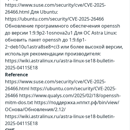
https://www.suse.com/security/cve/CVE-2025-
26466.html Для Ubuntu:
https://ubuntu.com/security/CVE-2025-26466
Обновление программного обеспечения openssh
до версии 1:9.9p2-1osnova2u1 Для ОС Astra Linux:
обновить пакет openssh до 1:9.6p1-
2~deb10u1astra8se8+ci3 или более высокой версии,
используя рекомендации производителя:
https://wiki.astralinux.ru/astra-linux-se18-bulletin-
2025-0411SE18
Reference
https://www.suse.com/security/cve/CVE-2025-
26466.html https://ubuntu.com/security/CVE-2025-
26466 https://www.qualys.com/2025/02/18/openssh-
mitm-dos.txt https://поддержка.нппкт.рф/bin/view/
ОСнова/Обновления/2.12/
https://wiki.astralinux.ru/astra-linux-se18-bulletin-
2025-0411SE18