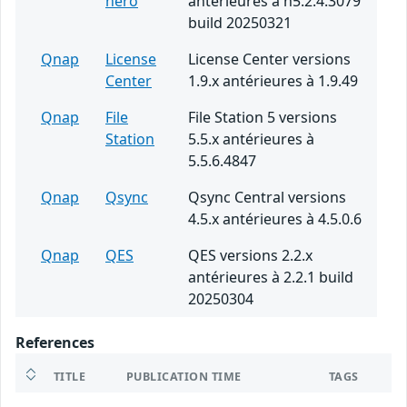
hero
antérieures à h5.2.4.3079
build 20250321
Qnap
License
License Center versions
Center
1.9.x antérieures à 1.9.49
Qnap
File
File Station 5 versions
Station
5.5.x antérieures à
5.5.6.4847
Qnap
Qsync
Qsync Central versions
4.5.x antérieures à 4.5.0.6
Qnap
QES
QES versions 2.2.x
antérieures à 2.2.1 build
20250304
References
TITLE
PUBLICATION TIME
TAGS