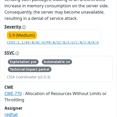
increase in memory consumption on the server side.
Consequently, the server may become unavailable,
resulting in a denial of service attack.
Severity
5.9 (Medium)
CVSS:3.1/AV:N/AC:H/PR:N/UI:N/S:U/C:N/I:N/A:H
SSVC
Exploitation: poc
Automatable: no
Technical Impact: partial
CISA Coordinator (v2.0.3)
CWE
CWE-770
- Allocation of Resources Without Limits or
Throttling
Assigner
redhat