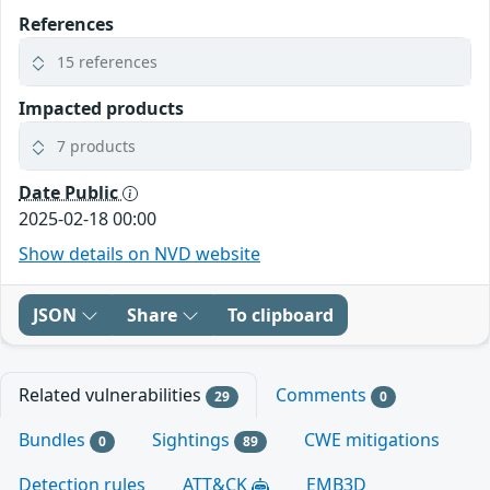
References
15 references
Impacted products
7 products
Date Public
2025-02-18 00:00
Show details on NVD website
JSON
Share
To clipboard
Related vulnerabilities
Comments
29
0
Bundles
Sightings
CWE mitigations
0
89
Detection rules
ATT&CK
EMB3D