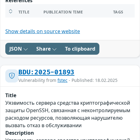
References
TITLE
PUBLICATION TIME
TAGS
Show details on source website
JSON
Share
To clipboard
BDU:2025-01893
Vulnerability from
fstec
- Published: 18.02.2025
Title
Уязвимость сервера средства криптографической
защиты OpenSSH, связанная с неконтролируемым
расходом ресурсов, позволяющая нарушителю
вызвать отказ в обслуживании
Description