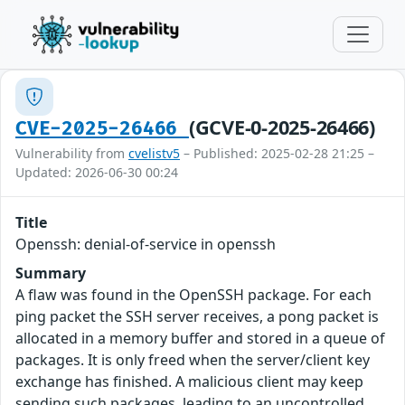
(GCVE-0-2025-26466)
CVE-2025-26466
Vulnerability from
cvelistv5
– Published: 2025-02-28 21:25 –
Updated: 2026-06-30 00:24
Title
Openssh: denial-of-service in openssh
Summary
A flaw was found in the OpenSSH package. For each
ping packet the SSH server receives, a pong packet is
allocated in a memory buffer and stored in a queue of
packages. It is only freed when the server/client key
exchange has finished. A malicious client may keep
sending such packages, leading to an uncontrolled