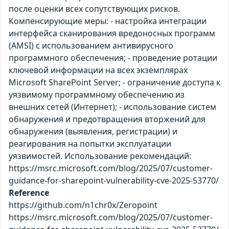
после оценки всех сопутствующих рисков.
Компенсирующие меры: - настройка интеграции
интерфейса сканирования вредоносных программ
(AMSI) c использованием антивирусного
программного обеспечения; - проведение ротации
ключевой информации на всех экземплярах
Microsoft SharePoint Server; - ограничение доступа к
уязвимому программному обеспечению из
внешних сетей (Интернет); - использование систем
обнаружения и предотвращения вторжений для
обнаружения (выявления, регистрации) и
реагирования на попытки эксплуатации
уязвимостей. Использование рекомендаций:
https://msrc.microsoft.com/blog/2025/07/customer-
guidance-for-sharepoint-vulnerability-cve-2025-53770/
Reference
https://github.com/n1chr0x/Zeropoint
https://msrc.microsoft.com/blog/2025/07/customer-