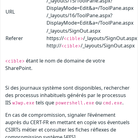
/_layouts/15/ToolPane.aspx?
DisplayMode=Edit&a=/ToolPane.aspx
URL
/_layouts/16/ToolPane.aspx?
DisplayMode=Edit&a=/ToolPane.aspx
/_layouts/SignOut.aspx
Referer
https://
/_layouts/SignOut.aspx
<cible>
http://
/_layouts/SignOut.aspx
<cible>
étant le nom de domaine de votre
<cible>
SharePoint.
Si des journaux système sont disponibles, rechercher
des processus inhabituels générés par le processus
IIS
tels que
ou
.
w3wp.exe
powershell.exe
cmd.exe
En cas de compromission, signaler l’événement
auprès du CERT-FR en mettant en copie vos éventuels
CSIRTs métier et consulter les fiches réflexes de
compromission système [4][5].