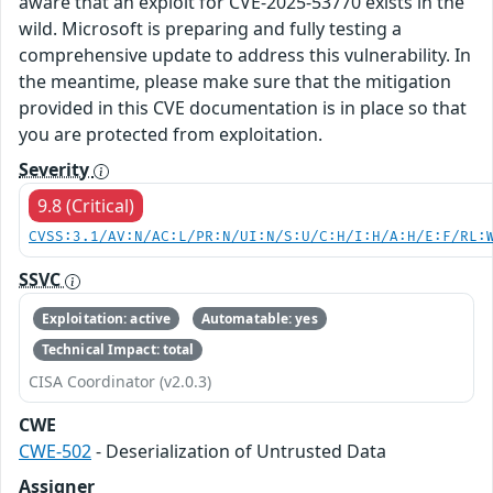
aware that an exploit for CVE-2025-53770 exists in the
wild. Microsoft is preparing and fully testing a
comprehensive update to address this vulnerability. In
the meantime, please make sure that the mitigation
provided in this CVE documentation is in place so that
you are protected from exploitation.
Severity
9.8 (Critical)
CVSS:3.1/AV:N/AC:L/PR:N/UI:N/S:U/C:H/I:H/A:H/E:F/RL:
SSVC
Exploitation: active
Automatable: yes
Technical Impact: total
CISA Coordinator (v2.0.3)
CWE
CWE-502
- Deserialization of Untrusted Data
Assigner