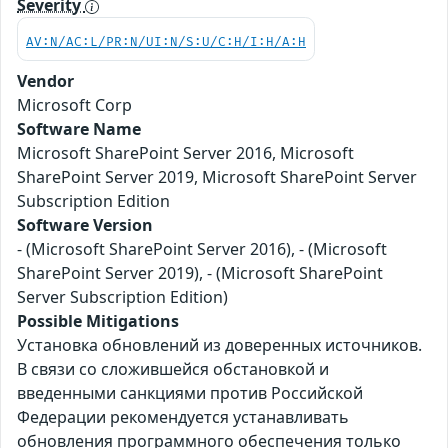
Severity
AV:N/AC:L/PR:N/UI:N/S:U/C:H/I:H/A:H
Vendor
Microsoft Corp
Software Name
Microsoft SharePoint Server 2016, Microsoft
SharePoint Server 2019, Microsoft SharePoint Server
Subscription Edition
Software Version
- (Microsoft SharePoint Server 2016), - (Microsoft
SharePoint Server 2019), - (Microsoft SharePoint
Server Subscription Edition)
Possible Mitigations
Установка обновлений из доверенных источников.
В связи со сложившейся обстановкой и
введенными санкциями против Российской
Федерации рекомендуется устанавливать
обновления программного обеспечения только