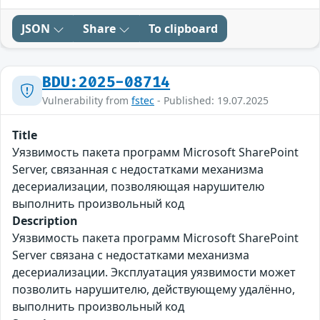
JSON
Share
To clipboard
BDU:2025-08714
Vulnerability from
fstec
- Published: 19.07.2025
Title
Уязвимость пакета программ Microsoft SharePoint
Server, связанная с недостатками механизма
десериализации, позволяющая нарушителю
выполнить произвольный код
Description
Уязвимость пакета программ Microsoft SharePoint
Server связана с недостатками механизма
десериализации. Эксплуатация уязвимости может
позволить нарушителю, действующему удалённо,
выполнить произвольный код