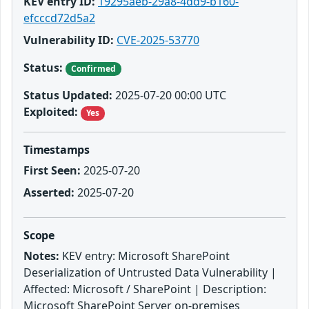
KEV entry ID:
19295aeb-29a8-4dd9-b160-
efcccd72d5a2
Vulnerability ID:
CVE-2025-53770
Status:
Confirmed
Status Updated:
2025-07-20 00:00 UTC
Exploited:
Yes
Timestamps
First Seen:
2025-07-20
Asserted:
2025-07-20
Scope
Notes:
KEV entry: Microsoft SharePoint
Deserialization of Untrusted Data Vulnerability |
Affected: Microsoft / SharePoint | Description:
Microsoft SharePoint Server on-premises