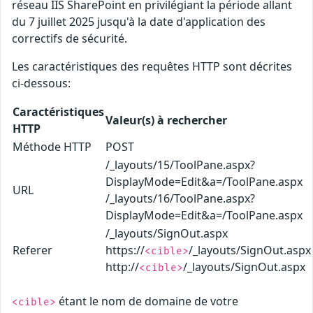
réseau IIS SharePoint en privilégiant la période allant
du 7 juillet 2025 jusqu'à la date d'application des
correctifs de sécurité.
Les caractéristiques des requêtes HTTP sont décrites
ci-dessous:
Caractéristiques
Valeur(s) à rechercher
HTTP
Méthode HTTP
POST
/_layouts/15/ToolPane.aspx?
DisplayMode=Edit&a=/ToolPane.aspx
URL
/_layouts/16/ToolPane.aspx?
DisplayMode=Edit&a=/ToolPane.aspx
/_layouts/SignOut.aspx
Referer
https://
/_layouts/SignOut.aspx
<cible>
http://
/_layouts/SignOut.aspx
<cible>
étant le nom de domaine de votre
<cible>