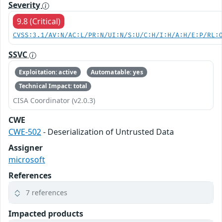
Severity
9.8 (Critical)
CVSS:3.1/AV:N/AC:L/PR:N/UI:N/S:U/C:H/I:H/A:H/E:P/RL:
SSVC
Exploitation: active
Automatable: yes
Technical Impact: total
CISA Coordinator (v2.0.3)
CWE
CWE-502
- Deserialization of Untrusted Data
Assigner
microsoft
References
7 references
Impacted products