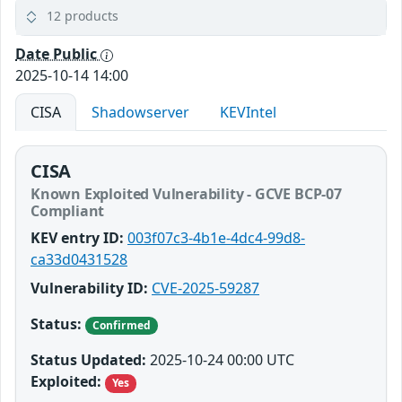
12 products
Date Public
2025-10-14 14:00
CISA
Shadowserver
KEVIntel
CISA
Known Exploited Vulnerability - GCVE BCP-07
Compliant
KEV entry ID:
003f07c3-4b1e-4dc4-99d8-
ca33d0431528
Vulnerability ID:
CVE-2025-59287
Status:
Confirmed
Status Updated:
2025-10-24 00:00 UTC
Exploited:
Yes