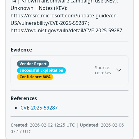
14 | Known ransomware campaign use (KEV):
Unknown | Notes (KEV):
https://msrc.microsoft.com/update-guide/en-
US/vulnerability/CVE-2025-59287 ;
https://nvd.nist.gov/vuln/detail/CVE-2025-59287
Evidence
Vendor Report
Source:
Successful Exploitation
cisa-kev
Confidence: 80%
References
CVE-2025-59287
Created:
2026-02-02 12:25 UTC |
Updated:
2026-02-06
07:17 UTC