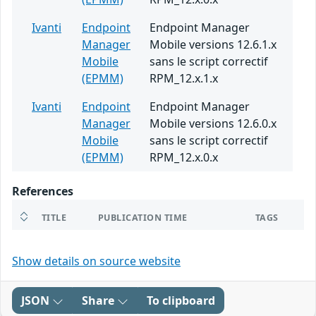
Ivanti
Endpoint
Endpoint Manager
Manager
Mobile versions 12.6.1.x
Mobile
sans le script correctif
(EPMM)
RPM_12.x.1.x
Ivanti
Endpoint
Endpoint Manager
Manager
Mobile versions 12.6.0.x
Mobile
sans le script correctif
(EPMM)
RPM_12.x.0.x
References
TITLE
PUBLICATION TIME
TAGS
Show details on source website
JSON
Share
To clipboard