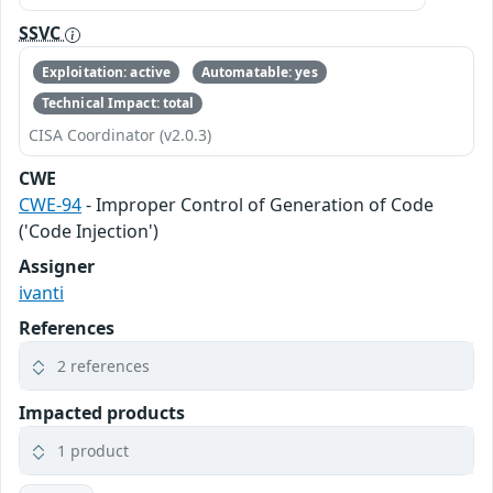
SSVC
Exploitation: active
Automatable: yes
Technical Impact: total
CISA Coordinator (v2.0.3)
CWE
CWE-94
- Improper Control of Generation of Code
('Code Injection')
Assigner
ivanti
References
2 references
Impacted products
1 product