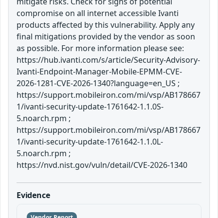
mitigate risks. Check for signs of potential
compromise on all internet accessible Ivanti
products affected by this vulnerability. Apply any
final mitigations provided by the vendor as soon
as possible. For more information please see:
https://hub.ivanti.com/s/article/Security-Advisory-
Ivanti-Endpoint-Manager-Mobile-EPMM-CVE-
2026-1281-CVE-2026-1340?language=en_US ;
https://support.mobileiron.com/mi/vsp/AB178667
1/ivanti-security-update-1761642-1.1.0S-
5.noarch.rpm ;
https://support.mobileiron.com/mi/vsp/AB178667
1/ivanti-security-update-1761642-1.1.0L-
5.noarch.rpm ;
https://nvd.nist.gov/vuln/detail/CVE-2026-1340
Evidence
Vendor Report