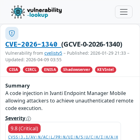
(GCVE-0-2026-1340)
CVE-2026-1340
Vulnerability from
cvelistv5
– Published: 2026-01-29 21:33 –
Updated: 2026-04-09 03:55
CISA
CIRCL
ENISA
Shadowserver
KEVIntel
Summary
A code injection in Ivanti Endpoint Manager Mobile
allowing attackers to achieve unauthenticated remote
code execution.
Severity
9.8 (Critical)
CVSS:3.1/AV:N/AC:L/PR:N/UI:N/S:U/C:H/I:H/A:H