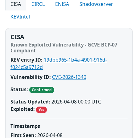
CISA
CIRCL
ENISA
Shadowserver
KEVIntel
CISA
Known Exploited Vulnerability - GCVE BCP-07
Compliant
KEV entry ID:
19dbb965-1b4a-4901-916d-
f024c5a9712d
Vulnerability ID:
CVE-2026-1340
Status:
Confirmed
Status Updated:
2026-04-08 00:00 UTC
Exploited:
Yes
Timestamps
First Seen:
2026-04-08