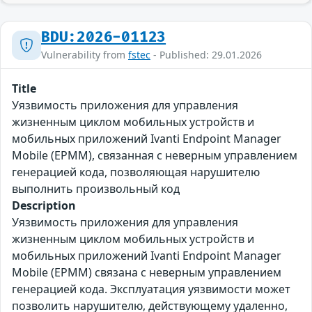
BDU:2026-01123
Vulnerability from
fstec
- Published: 29.01.2026
Title
Уязвимость приложения для управления
жизненным циклом мобильных устройств и
мобильных приложений Ivanti Endpoint Manager
Mobile (EPMM), связанная с неверным управлением
генерацией кода, позволяющая нарушителю
выполнить произвольный код
Description
Уязвимость приложения для управления
жизненным циклом мобильных устройств и
мобильных приложений Ivanti Endpoint Manager
Mobile (EPMM) связана с неверным управлением
генерацией кода. Эксплуатация уязвимости может
позволить нарушителю, действующему удаленно,