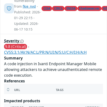
Vulnerability
from
fkie_nvd
-
CISA
CIRCL
ENISA
Shadowserver
KE
Published: 2026-
01-29 22:15 -
Updated: 2026-
06-17 10:15
Severity
9.8 (Critical)
-
CVSS:3.1/AV:N/AC:L/PR:N/UI:N/S:U/C:H/I:H/A:H
Summary
A code injection in Ivanti Endpoint Manager Mobile
allowing attackers to achieve unauthenticated remote
code execution.
References
URL
TAGS
Impacted products