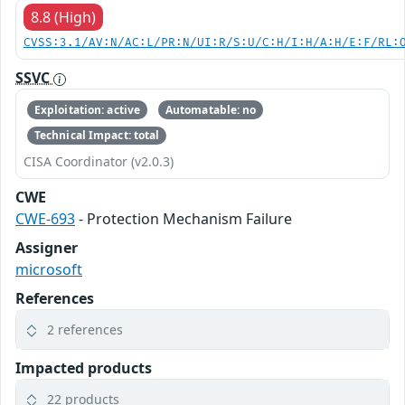
8.8 (High)
CVSS:3.1/AV:N/AC:L/PR:N/UI:R/S:U/C:H/I:H/A:H/E:F/RL:
SSVC
Exploitation: active
Automatable: no
Technical Impact: total
CISA Coordinator (v2.0.3)
CWE
CWE-693
- Protection Mechanism Failure
Assigner
microsoft
References
2 references
Impacted products
22 products