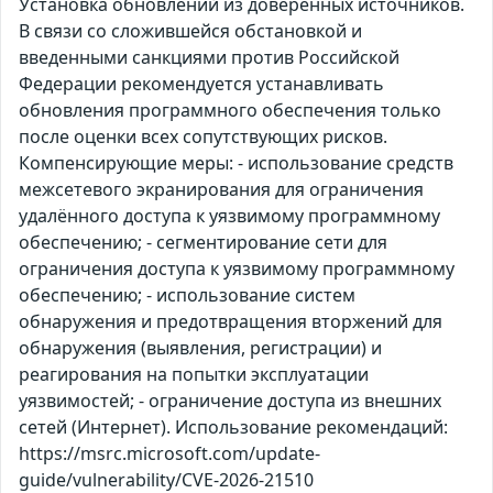
Установка обновлений из доверенных источников.
В связи со сложившейся обстановкой и
введенными санкциями против Российской
Федерации рекомендуется устанавливать
обновления программного обеспечения только
после оценки всех сопутствующих рисков.
Компенсирующие меры: - использование средств
межсетевого экранирования для ограничения
удалённого доступа к уязвимому программному
обеспечению; - сегментирование сети для
ограничения доступа к уязвимому программному
обеспечению; - использование систем
обнаружения и предотвращения вторжений для
обнаружения (выявления, регистрации) и
реагирования на попытки эксплуатации
уязвимостей; - ограничение доступа из внешних
сетей (Интернет). Использование рекомендаций:
https://msrc.microsoft.com/update-
guide/vulnerability/CVE-2026-21510