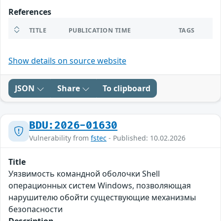
References
TITLE
PUBLICATION TIME
TAGS
Show details on source website
JSON
Share
To clipboard
BDU:2026-01630
Vulnerability from
fstec
- Published: 10.02.2026
Title
Уязвимость командной оболочки Shell
операционных систем Windows, позволяющая
нарушителю обойти существующие механизмы
безопасности