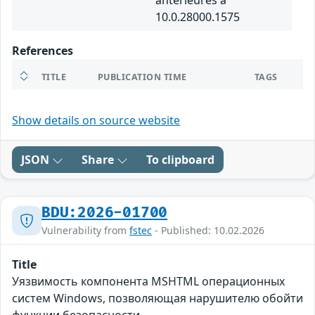
antérieures à
10.0.28000.1575
References
TITLE
PUBLICATION TIME
TAGS
Show details on source website
JSON
Share
To clipboard
BDU:2026-01700
Vulnerability from
fstec
- Published: 10.02.2026
Title
Уязвимость компонента MSHTML операционных
систем Windows, позволяющая нарушителю обойти