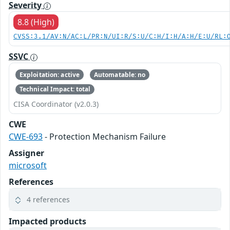
Severity
8.8 (High)
CVSS:3.1/AV:N/AC:L/PR:N/UI:R/S:U/C:H/I:H/A:H/E:U/RL:
SSVC
Exploitation: active
Automatable: no
Technical Impact: total
CISA Coordinator (v2.0.3)
CWE
CWE-693
- Protection Mechanism Failure
Assigner
microsoft
References
4 references
Impacted products