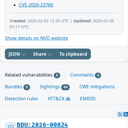
CVE-2026-23760
Created:
2026-02-02 12:25 UTC |
Updated:
2026-02-06
07:17 UTC
Show details on NVD website
JSON
Share
To clipboard
Related vulnerabilities
Comments
5
0
Bundles
Sightings
CWE mitigations
0
44
Detection rules
ATT&CK
EMB3D
BDU:2026-00824