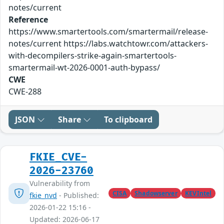
notes/current
Reference
https://www.smartertools.com/smartermail/release-
notes/current https://labs.watchtowr.com/attackers-
with-decompilers-strike-again-smartertools-
smartermail-wt-2026-0001-auth-bypass/
CWE
CWE-288
JSON
Share
To clipboard
FKIE_CVE-
2026-23760
Vulnerability from
CISA
Shadowserver
KEVIntel
fkie_nvd
- Published:
2026-01-22 15:16 -
Updated: 2026-06-17