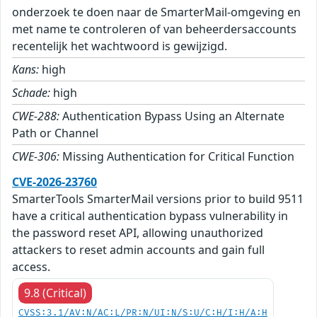
onderzoek te doen naar de SmarterMail-omgeving en
met name te controleren of van beheerdersaccounts
recentelijk het wachtwoord is gewijzigd.
Kans:
high
Schade:
high
CWE-288:
Authentication Bypass Using an Alternate
Path or Channel
CWE-306:
Missing Authentication for Critical Function
CVE-2026-23760
SmarterTools SmarterMail versions prior to build 9511
have a critical authentication bypass vulnerability in
the password reset API, allowing unauthorized
attackers to reset admin accounts and gain full
access.
9.8 (Critical)
CVSS:3.1/AV:N/AC:L/PR:N/UI:N/S:U/C:H/I:H/A:H