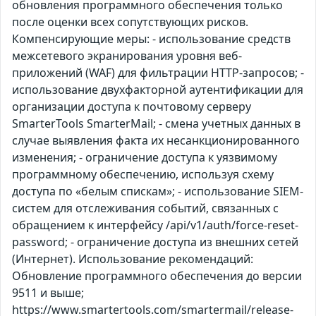
обновления программного обеспечения только
после оценки всех сопутствующих рисков.
Компенсирующие меры: - использование средств
межсетевого экранирования уровня веб-
приложений (WAF) для фильтрации HTTP-запросов; -
использование двухфакторной аутентификации для
организации доступа к почтовому серверу
SmarterTools SmarterMail; - смена учетных данных в
случае выявления факта их несанкционированного
изменения; - ограничение доступа к уязвимому
программному обеспечению, используя схему
доступа по «белым спискам»; - использование SIEM-
систем для отслеживания событий, связанных с
обращением к интерфейсу /api/v1/auth/force-reset-
password; - ограничение доступа из внешних сетей
(Интернет). Использование рекомендаций:
Обновление программного обеспечения до версии
9511 и выше;
https://www.smartertools.com/smartermail/release-