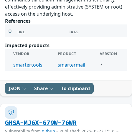
effectively providing administrative (SYSTEM or root)
access on the underlying host.
References
URL
TAGS
Impacted products
VENDOR
PRODUCT
VERSION
smartertools
smartermail
*
JSON
Share
To clipboard
GHSA-MJ6X-679W-76WR
Vulnerability from
github
– Published: 2026-01-22 15:31 –