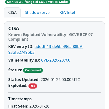
Markus Wulftange of CODE WHITE GmbH
CISA
Shadowserver
KEVIntel
CISA
Known Exploited Vulnerability - GCVE BCP-07
Compliant
KEV entry ID:
adddff13-de5b-496a-88b9-
93bf52749bb3
Vulnerability ID:
CVE-2026-23760
Status:
Confirmed
Status Updated:
2026-01-26 00:00 UTC
Exploited:
Yes
Timestamps
First Seen:
2026-01-26