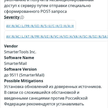
доступ к серверу путем отправки специально
сформированного POST-запроса
Severity
AV:N/AC:L/PR:N/UI:N/S:U/C:H/I:H/A:H
AV:N/AC:L/AT:N/PR:N/UI:N/VC:H/VI:H/VA:H/SC:N/SI:N/SA
Vendor
SmarterTools Inc.
Software Name
SmarterMail
Software Version
до 9511 (SmarterMail)
Possible Mitigations
Установка обновлений из доверенных источников.
В связи со сложившейся обстановкой и
введенными санкциями против Российской
Федерации рекомендуется устанавливать