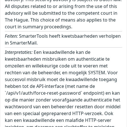
All disputes related to or arising from the use of this
advisory will be submitted to the competent court in
The Hague. This choice of means also applies to the
court in summary proceedings.
Feiten:
SmarterTools heeft kwetsbaarheden verholpen
in SmarterMail.
Interpretaties:
Een kwaadwillende kan de
kwetsbaarheden misbruiken om authenticatie te
omzeilen en willekeurige code uit te voeren met
rechten van de beheerder, en mogelijk SYSTEM. Voor
succesvol misbruik moet de kwaadwillende toegang
hebben tot de API-interface (met name de
`/api/v1/auth/force-reset-password` endpoint) en kan
op die manier zonder voorafgaande authenticatie het
wachtwoord van een beheerder resetten door middel
van een speciaal geprepareerd HTTP-verzoek. Ook
kan een kwaadwillende een malafide HTTP-server
inrichten, om daarmee een slachtoffer te misleiden