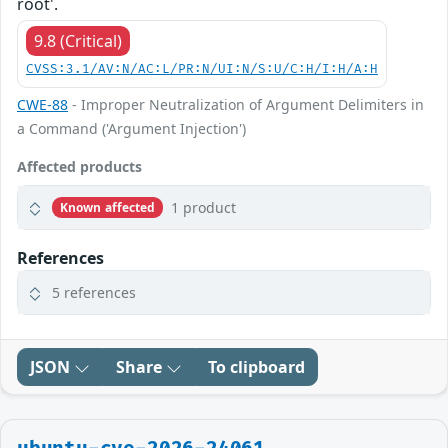
root'.
9.8 (Critical)
CVSS:3.1/AV:N/AC:L/PR:N/UI:N/S:U/C:H/I:H/A:H
CWE-88
- Improper Neutralization of Argument Delimiters in
a Command ('Argument Injection')
Affected products
1 product
Known affected
References
5 references
JSON
Share
To clipboard