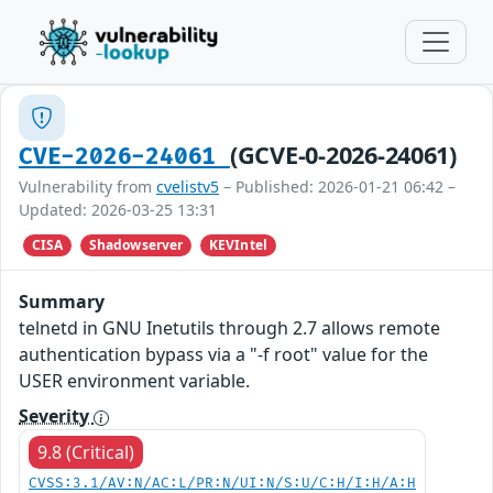
(GCVE-0-2026-24061)
CVE-2026-24061
Vulnerability from
cvelistv5
– Published: 2026-01-21 06:42 –
Updated: 2026-03-25 13:31
CISA
Shadowserver
KEVIntel
Summary
telnetd in GNU Inetutils through 2.7 allows remote
authentication bypass via a "-f root" value for the
USER environment variable.
Severity
9.8 (Critical)
CVSS:3.1/AV:N/AC:L/PR:N/UI:N/S:U/C:H/I:H/A:H