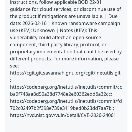
instructions, follow applicable BOD 22-01
guidance for cloud services, or discontinue use of
the product if mitigations are unavailable. | Due
date: 2026-02-16 | Known ransomware campaign
use (KEV): Unknown | Notes (KEV): This
vulnerability could affect an open-source
component, third-party library, protocol, or
proprietary implementation that could be used by
different products. For more information, please
see:
https://cgit.git.savannah.gnu.org/cgit/inetutils.git
;
https://codeberg.org/inetutils/inetutils/commit/cc
ba9f748aa8d50a38d7748e2e60362edd6a32cc;
https://codeberg.org/inetutils/inetutils/commit/fd
702c02497b2f398e739e3119bed0b23dd7aa7b ;
https://nvd.nist.gov/vuln/detail/CVE-2026-24061