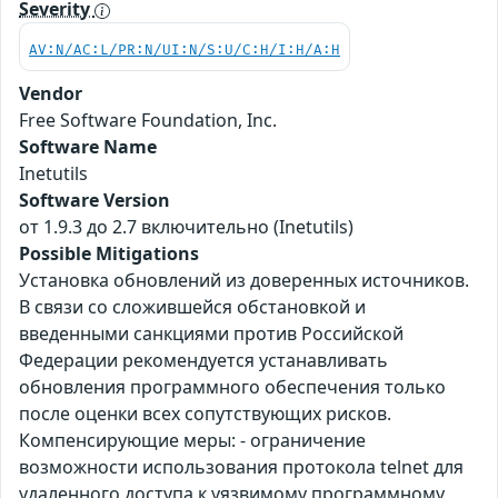
Severity
AV:N/AC:L/PR:N/UI:N/S:U/C:H/I:H/A:H
Vendor
Free Software Foundation, Inc.
Software Name
Inetutils
Software Version
от 1.9.3 до 2.7 включительно (Inetutils)
Possible Mitigations
Установка обновлений из доверенных источников.
В связи со сложившейся обстановкой и
введенными санкциями против Российской
Федерации рекомендуется устанавливать
обновления программного обеспечения только
после оценки всех сопутствующих рисков.
Компенсирующие меры: - ограничение
возможности использования протокола telnet для
удаленного доступа к уязвимому программному