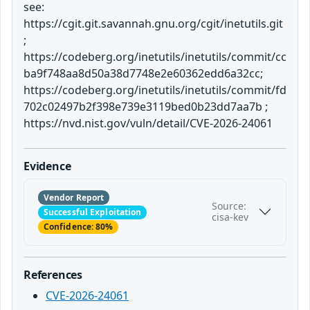
see:
https://cgit.git.savannah.gnu.org/cgit/inetutils.git
;
https://codeberg.org/inetutils/inetutils/commit/cc
ba9f748aa8d50a38d7748e2e60362edd6a32cc;
https://codeberg.org/inetutils/inetutils/commit/fd
702c02497b2f398e739e3119bed0b23dd7aa7b ;
https://nvd.nist.gov/vuln/detail/CVE-2026-24061
Evidence
Vendor Report
Source:
Successful Exploitation
cisa-kev
Confidence: 80%
References
CVE-2026-24061