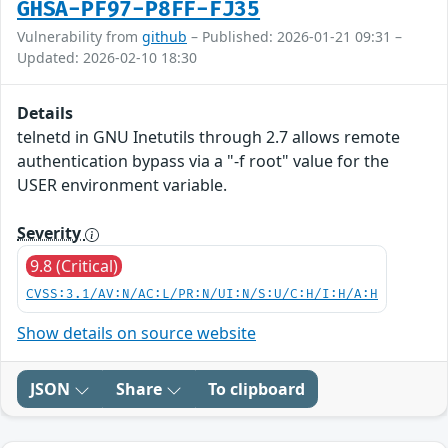
GHSA-PF97-P8FF-FJ35
Vulnerability from
github
– Published: 2026-01-21 09:31 –
Updated: 2026-02-10 18:30
Details
telnetd in GNU Inetutils through 2.7 allows remote
authentication bypass via a "-f root" value for the
USER environment variable.
Severity
9.8 (Critical)
CVSS:3.1/AV:N/AC:L/PR:N/UI:N/S:U/C:H/I:H/A:H
Show details on source website
JSON
Share
To clipboard