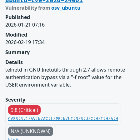
ubuntu-cve-2026-24061
Vulnerability from
osv_ubuntu
Published
2026-01-21 07:16
Modified
2026-02-19 17:34
Summary
Details
telnetd in GNU Inetutils through 2.7 allows remote
authentication bypass via a "-f root" value for the
USER environment variable.
Severity
9.8 (Critical)
CVSS:3.1/AV:N/AC:L/PR:N/UI:N/S:U/C:H/I:H/A:H
N/A (UNKNOWN)