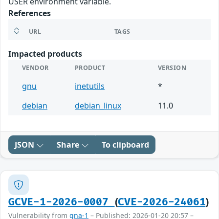
USER environment variable.
References
URL
TAGS
Impacted products
VENDOR
PRODUCT
VERSION
gnu
inetutils
*
debian
debian_linux
11.0
JSON
Share
To clipboard
(
)
GCVE-1-2026-0007
CVE-2026-24061
Vulnerability from
gna-1
– Published: 2026-01-20 20:57 –