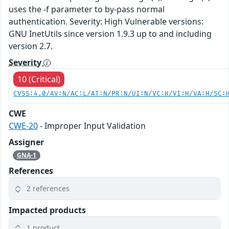
uses the -f parameter to by-pass normal
authentication. Severity: High Vulnerable versions:
GNU InetUtils since version 1.9.3 up to and including
version 2.7.
Severity
10 (Critical)
CVSS:4.0/AV:N/AC:L/AT:N/PR:N/UI:N/VC:H/VI:H/VA:H/SC:
CWE
CWE-20
- Improper Input Validation
Assigner
GNA-1
References
2 references
Impacted products
1 product