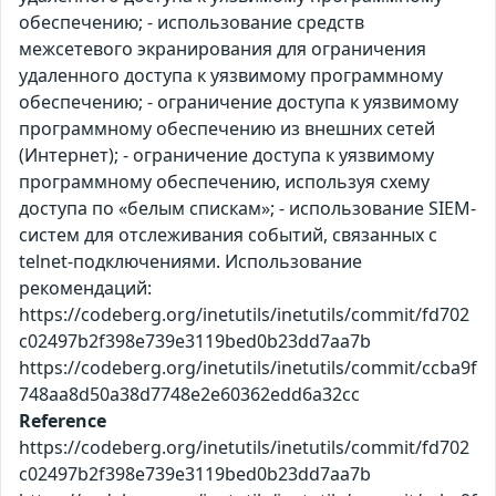
обеспечению; - использование средств
межсетевого экранирования для ограничения
удаленного доступа к уязвимому программному
обеспечению; - ограничение доступа к уязвимому
программному обеспечению из внешних сетей
(Интернет); - ограничение доступа к уязвимому
программному обеспечению, используя схему
доступа по «белым спискам»; - использование SIEM-
систем для отслеживания событий, связанных с
telnet-подключениями. Использование
рекомендаций:
https://codeberg.org/inetutils/inetutils/commit/fd702
c02497b2f398e739e3119bed0b23dd7aa7b
https://codeberg.org/inetutils/inetutils/commit/ccba9f
748aa8d50a38d7748e2e60362edd6a32cc
Reference
https://codeberg.org/inetutils/inetutils/commit/fd702
c02497b2f398e739e3119bed0b23dd7aa7b