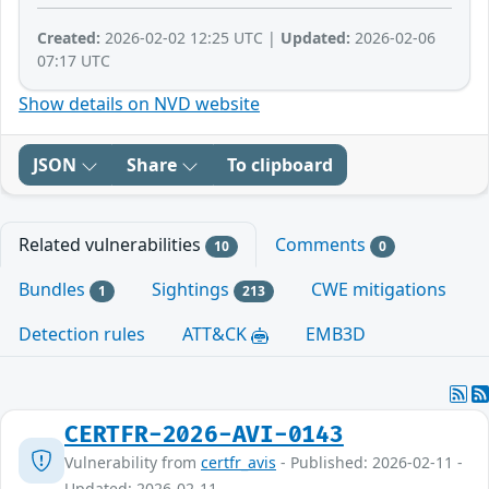
Created:
2026-02-02 12:25 UTC |
Updated:
2026-02-06
07:17 UTC
Show details on NVD website
JSON
Share
To clipboard
Related vulnerabilities
Comments
10
0
Bundles
Sightings
CWE mitigations
1
213
Detection rules
ATT&CK
EMB3D
CERTFR-2026-AVI-0143
Vulnerability from
certfr_avis
- Published: 2026-02-11 -
Updated: 2026-02-11