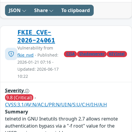
JSON
Share
To clipboard
FKIE_CVE-
2026-24061
Vulnerability from
CISA
Shadowserver
KEVIntel
fkie_nvd
- Published:
2026-01-21 07:16 -
Updated: 2026-06-17
10:22
Severity
9.8 (Critical)
-
CVSS:3.1/AV:N/AC:L/PR:N/UI:N/S:U/C:H/I:H/A:H
Summary
telnetd in GNU Inetutils through 2.7 allows remote
authentication bypass via a "-f root" value for the