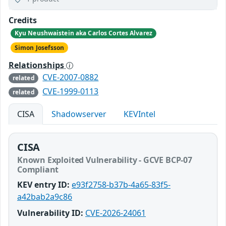
Credits
Kyu Neushwaistein aka Carlos Cortes Alvarez
Simon Josefsson
Relationships
CVE-2007-0882
related
CVE-1999-0113
related
CISA
Shadowserver
KEVIntel
CISA
Known Exploited Vulnerability - GCVE BCP-07
Compliant
KEV entry ID:
e93f2758-b37b-4a65-83f5-
a42bab2a9c86
Vulnerability ID:
CVE-2026-24061