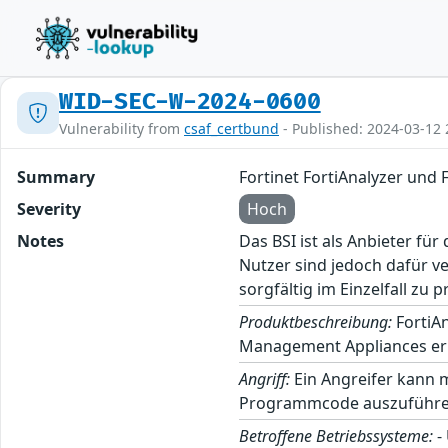
WID-SEC-W-2024-0600
Vulnerability from
csaf_certbund
- Published: 2024-03-12 
Summary
Fortinet FortiAnalyzer un
Severity
Hoch
Notes
Das BSI ist als Anbieter fü
Nutzer sind jedoch dafür v
sorgfältig im Einzelfall zu p
Produktbeschreibung:
FortiAn
Management Appliances erm
Angriff:
Ein Angreifer kann m
Programmcode auszuführe
Betroffene Betriebssysteme:
-