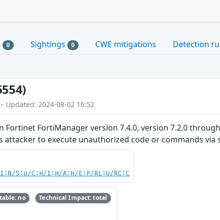
s
Sightings
CWE mitigations
Detection ru
0
0
6554)
 – Updated: 2024-08-02 16:52
 Fortinet FortiManager version 7.4.0, version 7.2.0 through 
lows attacker to execute unauthorized code or commands via 
UI:N/S:U/C:H/I:H/A:H/E:P/RL:U/RC:C
able: no
Technical Impact: total