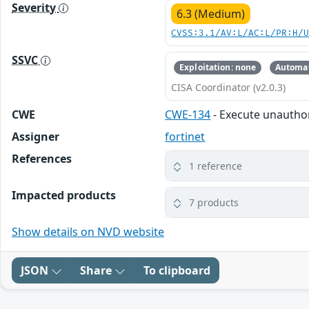
Severity
6.3 (Medium)
CVSS:3.1/AV:L/AC:L/PR:H/
SSVC
Exploitation: none
Automat
CISA Coordinator (v2.0.3)
CWE
CWE-134
- Execute unauth
Assigner
fortinet
References
1 reference
Impacted products
7 products
Show details on NVD website
JSON
Share
To clipboard