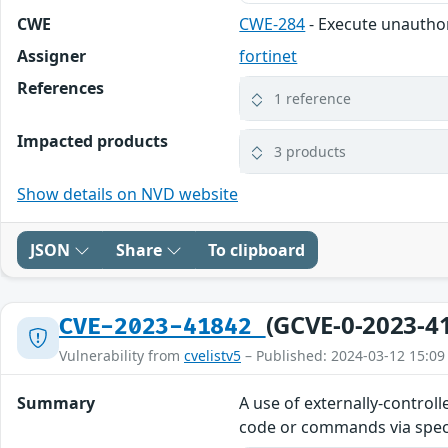
CWE
CWE-284
- Execute unauth
Assigner
fortinet
References
1 reference
Impacted products
3 products
Show details on NVD website
JSON
Share
To clipboard
(GCVE-0-2023-4
CVE-2023-41842
Vulnerability from
cvelistv5
– Published: 2024-03-12 15:09
Summary
A use of externally-controll
code or commands via spec