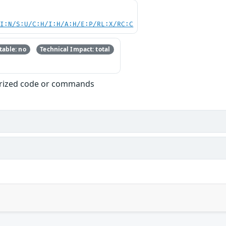
UI:N/S:U/C:H/I:H/A:H/E:P/RL:X/RC:C
able: no
Technical Impact: total
orized code or commands