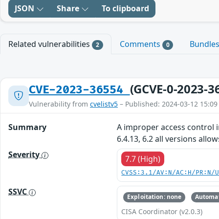
JSON
Share
To clipboard
Related vulnerabilities
Comments
Bundle
2
0
(GCVE-0-2023-3
CVE-2023-36554
Vulnerability from
cvelistv5
– Published: 2024-03-12 15:09
Summary
A improper access control in
6.4.13, 6.2 all versions al
Severity
7.7 (High)
CVSS:3.1/AV:N/AC:H/PR:N/
SSVC
Exploitation: none
Automat
CISA Coordinator (v2.0.3)