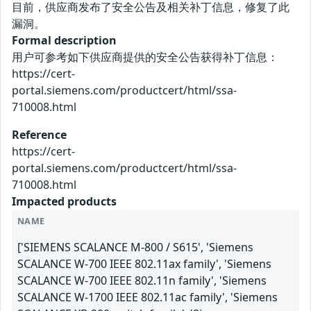
目前，供应商发布了安全公告及相关补丁信息，修复了此
漏洞。
Formal description
用户可参考如下供应商提供的安全公告获得补丁信息：
https://cert-
portal.siemens.com/productcert/html/ssa-
710008.html
Reference
https://cert-
portal.siemens.com/productcert/html/ssa-
710008.html
Impacted products
NAME
['SIEMENS SCALANCE M-800 / S615', 'Siemens
SCALANCE W-700 IEEE 802.11ax family', 'Siemens
SCALANCE W-700 IEEE 802.11n family', 'Siemens
SCALANCE W-1700 IEEE 802.11ac family', 'Siemens