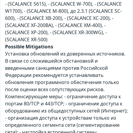
- (SCALANCE S615), - (SCALANCE W-700), - (SCALANCE
W1700), - (SCALANCE M-800), до 2.3.1 (SCALANCE SC-
600), - (SCALANCE XB-200), - (SCALANCE XC-200), -
(SCALANCE XF-200BA), - (SCALANCE XM-400), -
(SCALANCE XP-200), - (SCALANCE XR-300WG), -
(SCALANCE XR-500)
Possible Mitigations
Установка обновлений из доверенных источников.
В связи со сложившейся обстановкой и
введенными санкциями против Российской
Федерации рекомендуется устанавливать
обновления программного обеспечения только
после оценки всех сопутствующих рисков.
Компенсирующие меры: - ограничение доступа к
портам 80/TCP и 443/TCP; - ограничение доступа к
оборудованию из общедоступных сетей (Интернет);
- организация доступа к устройствам только из
определенного сегмента сети (сегментирование
сети); - настройка встроенной системы