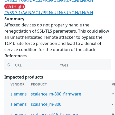
CVSS:3.1/AV:N/AC:L/PR:N/UI:N/S:U/C:N/I:N/A:H
7.5 (High)
-
CVSS:3.1/AV:N/AC:L/PR:N/UI:N/S:U/C:N/I:N/A:H
Summary
Affected devices do not properly handle the
renegotiation of SSL/TLS parameters. This could allow
an unauthenticated remote attacker to bypass the
TCP brute force prevention and lead to a denial of
service condition for the duration of the attack.
References
URL
TAGS
Impacted products
VENDOR
PRODUCT
V
siemens
scalance_m-800_firmware
*
siemens
scalance_m-800
-
siemens
scalance_s615_firmware
*