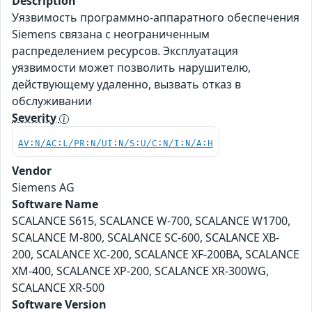
Description
Уязвимость программно-аппаратного обеспечения
Siemens связана с неограниченным
распределением ресурсов. Эксплуатация
уязвимости может позволить нарушителю,
действующему удаленно, вызвать отказ в
обслуживании
Severity
AV:N/AC:L/PR:N/UI:N/S:U/C:N/I:N/A:H
Vendor
Siemens AG
Software Name
SCALANCE S615, SCALANCE W-700, SCALANCE W1700,
SCALANCE M-800, SCALANCE SC-600, SCALANCE XB-
200, SCALANCE XC-200, SCALANCE XF-200BA, SCALANCE
XM-400, SCALANCE XP-200, SCALANCE XR-300WG,
SCALANCE XR-500
Software Version