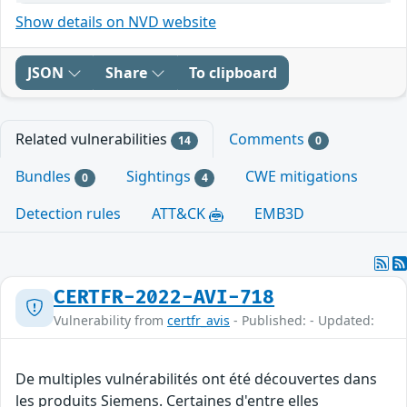
Show details on NVD website
JSON
Share
To clipboard
Related vulnerabilities
Comments
14
0
Bundles
Sightings
CWE mitigations
0
4
Detection rules
ATT&CK
EMB3D
CERTFR-2022-AVI-718
Vulnerability from
certfr_avis
- Published: - Updated:
De multiples vulnérabilités ont été découvertes dans
les produits Siemens. Certaines d'entre elles