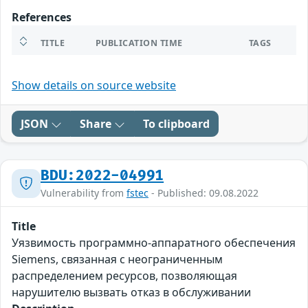
References
TITLE
PUBLICATION TIME
TAGS
Show details on source website
JSON
Share
To clipboard
BDU:2022-04991
Vulnerability from
fstec
- Published: 09.08.2022
Title
Уязвимость программно-аппаратного обеспечения
Siemens, связанная с неограниченным
распределением ресурсов, позволяющая
нарушителю вызвать отказ в обслуживании