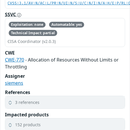
CVSS:3.1/AV:N/AC:L/PR:N/UI:N/S:U/C:N/I:N/A:H/E:P/RL:
SSVC
Exploitation: none
Automatable: yes
Technical Impact: partial
CISA Coordinator (v2.0.3)
CWE
CWE-770
- Allocation of Resources Without Limits or
Throttling
Assigner
siemens
References
3 references
Impacted products
152 products