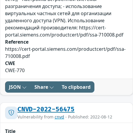
разграничения доступа; - использование
виртуальных частных сетей для организации
удаленного доступа (VPN). Использование
рекомендаций производителя: https://cert-
portal.siemens.com/productcert/pdf/ssa-710008.pdf
Reference
https://cert-portal.siemens.com/productcert/pdf/ssa-
710008.pdf
CWE
CWE-770
JSON
Share
To clipboard
CNVD-2022-56475
Vulnerability from
cnvd
- Published: 2022-08-12
Title