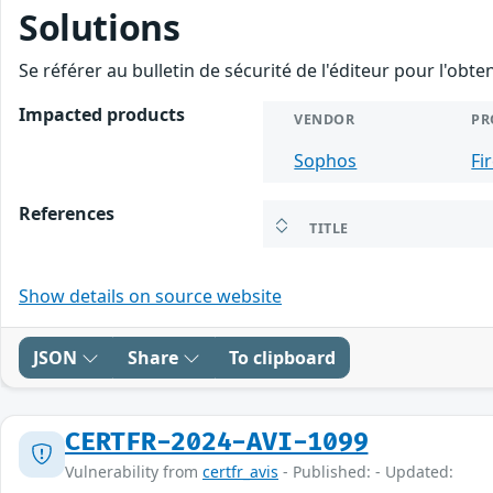
Solutions
Se référer au bulletin de sécurité de l'éditeur pour l'obt
Impacted products
VENDOR
PR
Sophos
Fi
References
TITLE
Show details on source website
JSON
Share
To clipboard
CERTFR-2024-AVI-1099
Vulnerability from
certfr_avis
- Published: - Updated: