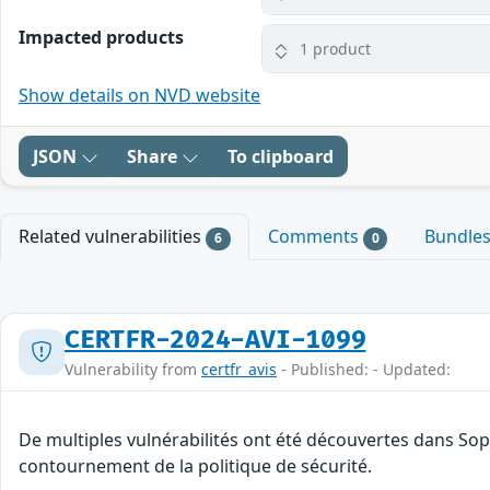
Impacted products
1 product
Show details on NVD website
JSON
Share
To clipboard
Related vulnerabilities
Comments
Bundle
6
0
CERTFR-2024-AVI-1099
Vulnerability from
certfr_avis
- Published: - Updated:
De multiples vulnérabilités ont été découvertes dans Sop
contournement de la politique de sécurité.