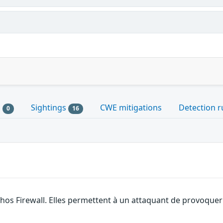
s
Sightings
CWE mitigations
Detection r
0
16
hos Firewall. Elles permettent à un attaquant de provoquer 