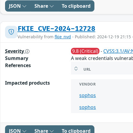
JSON
Share
To clipboard
FKIE_CVE-2024-12728
Vulnerability from
fkie_nvd
- Published: 2024-12-19 21:15 
Severity
9.8 (Critical)
-
CVSS:3.1/AV:
Summary
A weak credentials vulnerabi
References
URL
Impacted products
VENDOR
sophos
sophos
JSON
Share
To clipboard