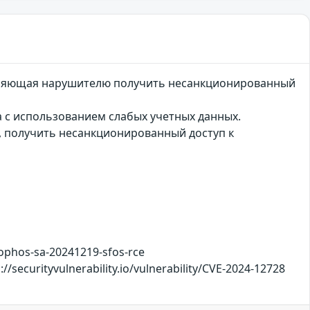
озволяющая нарушителю получить несанкционированный
на с использованием слабых учетных данных.
, получить несанкционированный доступ к
ophos-sa-20241219-sfos-rce
/securityvulnerability.io/vulnerability/CVE-2024-12728