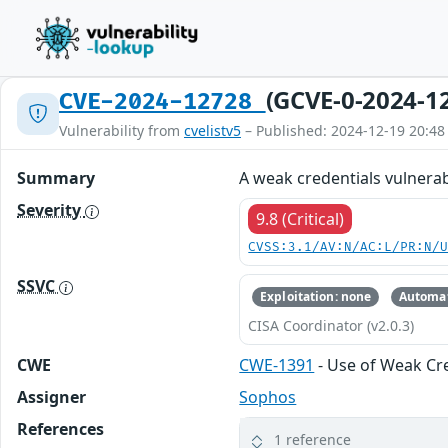
(GCVE-0-2024-1
CVE-2024-12728
Vulnerability from
cvelistv5
– Published: 2024-12-19 20:48
Summary
A weak credentials vulnerabi
Severity
9.8 (Critical)
CVSS:3.1/AV:N/AC:L/PR:N/
SSVC
Exploitation: none
Automat
CISA Coordinator (v2.0.3)
CWE
CWE-1391
- Use of Weak Cr
Assigner
Sophos
References
1 reference