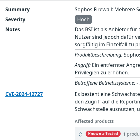
Summary
Sophos Firewall: Mehrere 
Severity
Hoch
Notes
Das BSI ist als Anbieter fü
Nutzer sind jedoch dafür v
sorgfältig im Einzelfall zu p
Produktbeschreibung:
Sophos 
Angriff:
Ein entfernter Angr
Privilegien zu erhöhen.
Betroffene Betriebssysteme:
-
CVE-2024-12727
Es besteht eine Schwachstel
den Zugriff auf die Report
Schwachstelle ausnutzen, u
Affected products
1 produ
Known affected