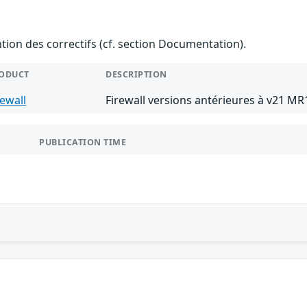
ention des correctifs (cf. section Documentation).
ODUCT
DESCRIPTION
rewall
Firewall versions antérieures à v21 MR
PUBLICATION TIME