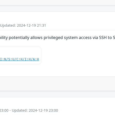
 Updated: 2024-12-19 21:31
lity potentially allows privileged system access via SSH to 
UI:N/S:U/C:H/I:H/A:H
23:00 - Updated: 2024-12-19 23:00