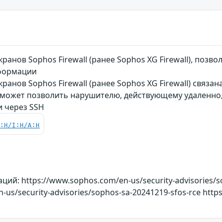
ранов Sophos Firewall (ранее Sophos XG Firewall), п
формации
ранов Sophos Firewall (ранее Sophos XG Firewall) связа
 может позволить нарушителю, действующему удаленно
 через SSH
C:H/I:H/A:H
й: https://www.sophos.com/en-us/security-advisories/s
us/security-advisories/sophos-sa-20241219-sfos-rce https:/