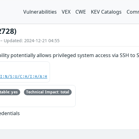
Vulnerabilities
VEX
CWE
KEV Catalogs
Comm
2728)
 – Updated: 2024-12-21 04:55
lity potentially allows privileged system access via SSH to 
UI:N/S:U/C:H/I:H/A:H
able: yes
Technical Impact: total
edentials