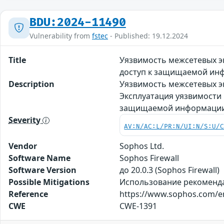
BDU:2024-11490
Vulnerability from
fstec
- Published: 19.12.2024
Title
Уязвимость межсетевых эк
доступ к защищаемой ин
Description
Уязвимость межсетевых эк
Эксплуатация уязвимости
защищаемой информации
Severity
AV:N/AC:L/PR:N/UI:N/S:U/
Vendor
Sophos Ltd.
Software Name
Sophos Firewall
Software Version
до 20.0.3 (Sophos Firewall)
Possible Mitigations
Использование рекомендаци
Reference
https://www.sophos.com/en-
CWE
CWE-1391