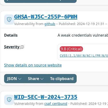
GHSA-WJ5C-255P-6PWH
Vulnerability from
github
– Published: 2024-12-19 21:31 –
Details
A weak credentials vulnerabi
Severity
9.8 (Critical)
CVSS:3.1/AV:N/AC:L/PR:N/
Show details on source website
JSON
Share
To clipboard
WID-SEC-W-2024-3735
Vulnerability from
csaf_certbund
- Published: 2024-12-19 