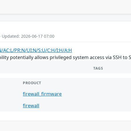
- Updated: 2026-06-17 07:00
N/AC:L/PR:N/UI:N/S:U/C:H/I:H/A:H
lity potentially allows privileged system access via SSH to 
TAGS
PRODUCT
firewall_firmware
firewall