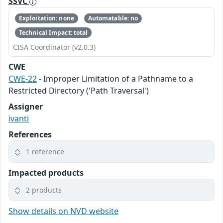
SSVC
Exploitation: none
Automatable: no
Technical Impact: total
CISA Coordinator (v2.0.3)
CWE
CWE-22
- Improper Limitation of a Pathname to a
Restricted Directory ('Path Traversal')
Assigner
ivanti
References
1 reference
Impacted products
2 products
Show details on NVD website