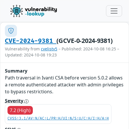
(GCVE-0-2024-9381)
CVE-2024-9381
Vulnerability from
cvelistv5
– Published: 2024-10-08 16:25 –
Updated: 2024-10-08 19:23
Summary
Path traversal in Ivanti CSA before version 5.0.2 allows
a remote authenticated attacker with admin privileges
to bypass restrictions.
Severity
7.2 (High)
CVSS:3.1/AV:N/AC:L/PR:H/UI:N/S:U/C:H/I:H/A:H