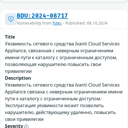
BDU:2024-08717
Vulnerability from
fstec
- Published: 08.10.2024
Title
Уязвимость сетевого средства Ivanti Cloud Services
Appliance, связанная с неверным ограничением
имени пути к каталогу с ограниченным доступом,
позволяющая нарушителю повысить свои
привилегии
Description
Уязвимость сетевого средства Ivanti Cloud Services
Appliance связана с неверным ограничением имени
пути к каталогу с ограниченным доступом.
Эксплуатация уязвимости может позволить
нарушителю, действующему удаленно, повысить
свои привилегии
Severity