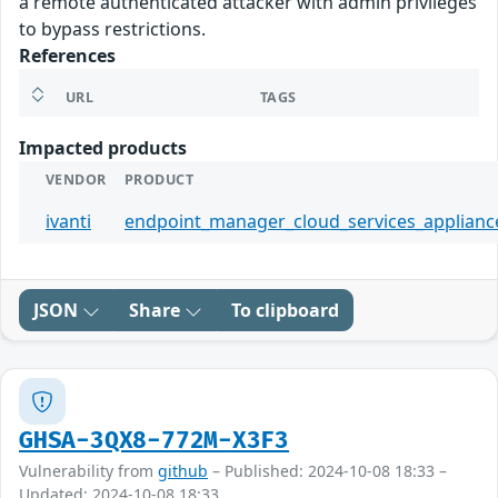
a remote authenticated attacker with admin privileges
to bypass restrictions.
References
URL
TAGS
Impacted products
VENDOR
PRODUCT
ivanti
endpoint_manager_cloud_services_applianc
JSON
Share
To clipboard
GHSA-3QX8-772M-X3F3
Vulnerability from
github
– Published: 2024-10-08 18:33 –
Updated: 2024-10-08 18:33