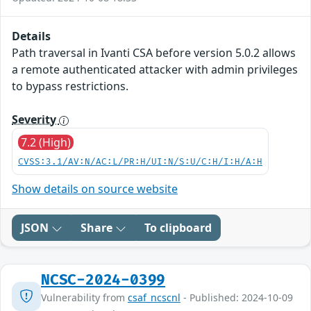
Details
Path traversal in Ivanti CSA before version 5.0.2 allows
a remote authenticated attacker with admin privileges
to bypass restrictions.
Severity
7.2 (High)
CVSS:3.1/AV:N/AC:L/PR:H/UI:N/S:U/C:H/I:H/A:H
Show details on source website
JSON
Share
To clipboard
NCSC-2024-0399
Vulnerability from
csaf_ncscnl
- Published: 2024-10-09