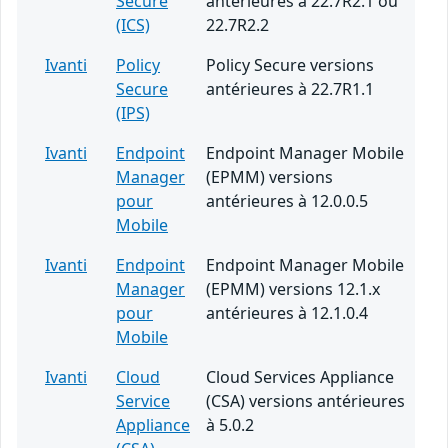
Secure
antérieures à 22.7R2.1 ou
(ICS)
22.7R2.2
Ivanti
Policy
Policy Secure versions
Secure
antérieures à 22.7R1.1
(IPS)
Ivanti
Endpoint
Endpoint Manager Mobile
Manager
(EPMM) versions
pour
antérieures à 12.0.0.5
Mobile
Ivanti
Endpoint
Endpoint Manager Mobile
Manager
(EPMM) versions 12.1.x
pour
antérieures à 12.1.0.4
Mobile
Ivanti
Cloud
Cloud Services Appliance
Service
(CSA) versions antérieures
Appliance
à 5.0.2