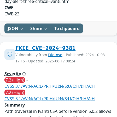
day-alert-three-critical-ivanti.html
CWE
CWE-22
JSON
Share
To clipboard
FKIE_CVE-2024-9381
Vulnerability from
fkie_nvd
- Published: 2024-10-08
17:15 - Updated: 2026-06-17 08:24
Severity
7.2 (High)
-
CVSS:3.1/AV:N/AC:L/PR:H/UI:N/S:U/C:H/I:H/A:H
7.2 (High)
-
CVSS:3.1/AV:N/AC:L/PR:H/UI:N/S:U/C:H/I:H/A:H
Summary
Path traversal in Ivanti CSA before version 5.0.2 allows