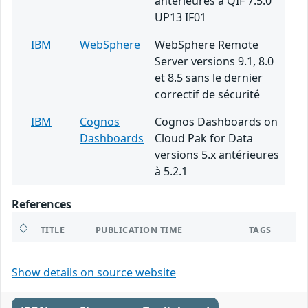
antérieures à QIF 7.5.0
UP13 IF01
IBM
WebSphere
WebSphere Remote
Server versions 9.1, 8.0
et 8.5 sans le dernier
correctif de sécurité
IBM
Cognos
Cognos Dashboards on
Dashboards
Cloud Pak for Data
versions 5.x antérieures
à 5.2.1
References
TITLE
PUBLICATION TIME
TAGS
Show details on source website