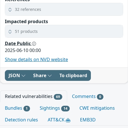
32 references
Impacted products
51 products
Date Public
2025-06-10 00:00
Show details on NVD website
JSON
Share
To clipboard
Related vulnerabilities
Comments
69
0
Bundles
Sightings
CWE mitigations
1
14
Detection rules
ATT&CK
EMB3D