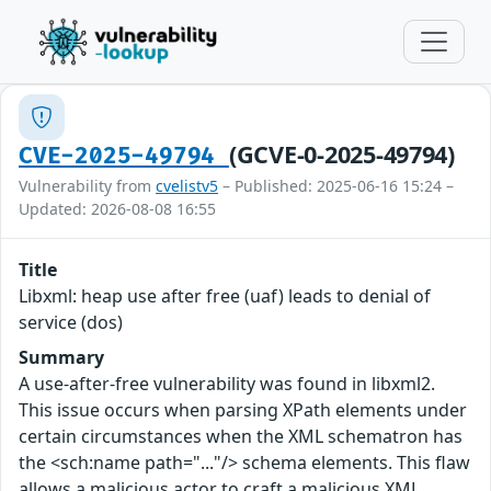
(GCVE-0-2025-49794)
CVE-2025-49794
Vulnerability from
cvelistv5
– Published: 2025-06-16 15:24 –
Updated: 2026-08-08 16:55
Title
Libxml: heap use after free (uaf) leads to denial of
service (dos)
Summary
A use-after-free vulnerability was found in libxml2.
This issue occurs when parsing XPath elements under
certain circumstances when the XML schematron has
the <sch:name path="..."/> schema elements. This flaw
allows a malicious actor to craft a malicious XML