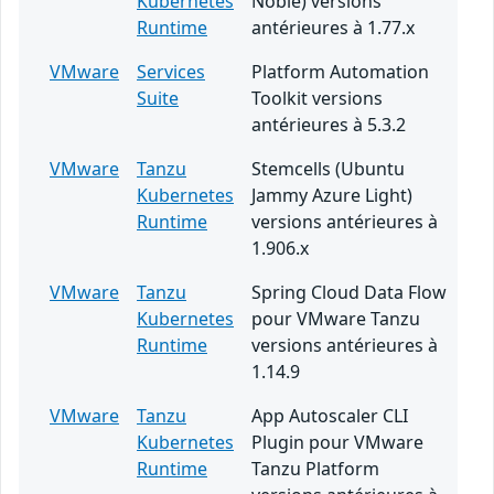
Kubernetes
Noble) versions
Runtime
antérieures à 1.77.x
VMware
Services
Platform Automation
Suite
Toolkit versions
antérieures à 5.3.2
VMware
Tanzu
Stemcells (Ubuntu
Kubernetes
Jammy Azure Light)
Runtime
versions antérieures à
1.906.x
VMware
Tanzu
Spring Cloud Data Flow
Kubernetes
pour VMware Tanzu
Runtime
versions antérieures à
1.14.9
VMware
Tanzu
App Autoscaler CLI
Kubernetes
Plugin pour VMware
Runtime
Tanzu Platform