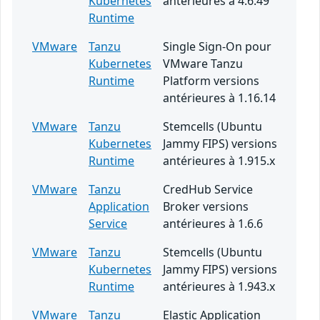
Kubernetes
antérieures à 4.6.49
Runtime
VMware
Tanzu
Single Sign-On pour
Kubernetes
VMware Tanzu
Runtime
Platform versions
antérieures à 1.16.14
VMware
Tanzu
Stemcells (Ubuntu
Kubernetes
Jammy FIPS) versions
Runtime
antérieures à 1.915.x
VMware
Tanzu
CredHub Service
Application
Broker versions
Service
antérieures à 1.6.6
VMware
Tanzu
Stemcells (Ubuntu
Kubernetes
Jammy FIPS) versions
Runtime
antérieures à 1.943.x
VMware
Tanzu
Elastic Application