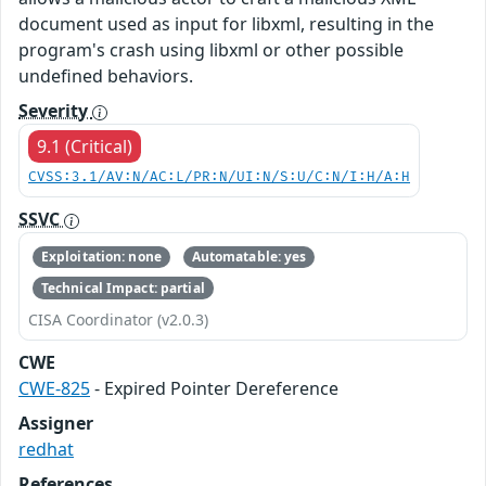
document used as input for libxml, resulting in the
program's crash using libxml or other possible
undefined behaviors.
Severity
9.1 (Critical)
CVSS:3.1/AV:N/AC:L/PR:N/UI:N/S:U/C:N/I:H/A:H
SSVC
Exploitation: none
Automatable: yes
Technical Impact: partial
CISA Coordinator (v2.0.3)
CWE
CWE-825
- Expired Pointer Dereference
Assigner
redhat
References