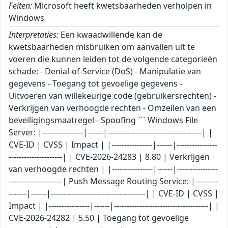
Feiten:
Microsoft heeft kwetsbaarheden verholpen in
Windows
Interpretaties:
Een kwaadwillende kan de kwetsbaarheden misbruiken om aanvallen uit te voeren die kunnen leiden tot de volgende categorieën schade: - Denial-of-Service (DoS) - Manipulatie van gegevens - Toegang tot gevoelige gegevens - Uitvoeren van willekeurige code (gebruikersrechten) - Verkrijgen van verhoogde rechten - Omzeilen van een beveiligingsmaatregel - Spoofing ``` Windows File Server: |----------------|------|-------------------------------------| | CVE-ID | CVSS | Impact | |----------------|------|-------------------------------------| | CVE-2026-24283 | 8.80 | Verkrijgen van verhoogde rechten | |----------------|------|-------------------------------------| Push Message Routing Service: |----------------|------|-------------------------------------| | CVE-ID | CVSS | Impact | |----------------|------|-------------------------------------| | CVE-2026-24282 | 5.50 | Toegang tot gevoelige gegevens | |----------------|------|-------------------------------------| Windows Mobile Broadband: |----------------|------|-------------------------------------| | CVE-ID | CVSS | Impact | |----------------|------|-------------------------------------| | CVE-2026-24288 | 6.80 | Uitvoeren van willekeurige code | |----------------|------|-------------------------------------| Windows Ancillary Function Driver for WinSock: |----------------|------|-------------------------------------| | CVE-ID | CVSS | Impact | |----------------|------|-------------------------------------| | CVE-2026-24293 | 7.80 | Verkrijgen van verhoogde rechten | | CVE-2026-25176 | 7.80 | Verkrijgen van verhoogde rechten | | CVE-2026-25178 | 7.00 | Verkrijgen van verhoogde rechten | | CVE-2026-25179 | 7.00 | Verkrijgen van verhoogde rechten | |----------------|------|-------------------------------------| Windows Kernel: |----------------|------|-------------------------------------| | CVE-ID | CVSS | Impact | |----------------|------|-------------------------------------| | CVE-2026-24287 | 7.80 | Verkrijgen van verhoogde rechten | | CVE-2026-24289 | 7.80 | Verkrijgen van verhoogde rechten | | CVE-2026-26132 | 7.80 | Verkrijgen van verhoogde rechten | |----------------|------|-------------------------------------| Windows Print Spooler Components: |----------------|------|-------------------------------------| | CVE-ID | CVSS | Impact | |----------------|------|-------------------------------------| | CVE-2026-23669 | 8.80 | Uitvoeren van willekeurige code | |----------------|------|-------------------------------------| Microsoft Brokering File System: |----------------|------|-------------------------------------| | CVE-ID | CVSS | Impact | |----------------|------|-------------------------------------| | CVE-2026-25167 | 7.40 | Verkrijgen van verhoogde rechten | |----------------|------|-------------------------------------| Windows Resilient File System (ReFS): |----------------|------|-------------------------------------| | CVE-ID | CVSS | Impact | |----------------|------|-------------------------------------| | CVE-2026-23673 | 7.80 | Verkrijgen van verhoogde rechten | |----------------|------|-------------------------------------| Windows Telephony Service: |----------------|------|-------------------------------------| | CVE-ID | CVSS | Impact | |----------------|------|-------------------------------------| | CVE-2026-25188 | 8.80 | Verkrijgen van verhoogde rechten | |----------------|------|-------------------------------------| Microsoft Graphics Component: |----------------|------|-------------------------------------| | CVE-ID | CVSS | Impact | |----------------|------|-------------------------------------| | CVE-2026-23668 | 7.00 | Verkrijgen van verhoogde rechten | | CVE-2026-25168 | 6.20 | Denial-of-Service | | CVE-2026-25169 | 6.20 | Denial-of-Service | | CVE-2026-25180 | 5.50 | Toegang tot gevoelige gegevens | |----------------|------|-------------------------------------| Broadcast DVR: |----------------|------|-------------------------------------| | CVE-ID | CVSS | Impact | |----------------|------|-------------------------------------| | CVE-2026-23667 | 7.00 | Verkrijgen van verhoogde rechten | |----------------|------|-------------------------------------| Windows Performance Counters: |----------------|------|-------------------------------------| | CVE-ID | CVSS | Impact | |----------------|------|-------------------------------------| | CVE-2026-25165 | 7.80 | Verkrijgen van verhoogde rechten | |----------------|------|-------------------------------------| Windows System Image Manager: |----------------|------|-------------------------------------| | CVE-ID | CVSS | Impact | |----------------|------|-------------------------------------| | CVE-2026-25166 | 7.80 | Uitvoeren van willekeurige code | |----------------|------|-------------------------------------| Winlogon: |----------------|------|-------------------------------------| | CVE-ID | CVSS | Impact | |----------------|------|-------------------------------------| | CVE-2026-25187 | 7.80 | Verkrijgen van verhoogde rechten | |----------------|------|-------------------------------------| Windows Kerberos: |----------------|------|-------------------------------------| | CVE-ID | CVSS | Impact | |----------------|------|-------------------------------------| | CVE-2026-24297 | 6.50 | Omzeilen van beveiligingsmaatregel | |----------------|------|-------------------------------------| Windows Authentication Methods: |----------------|------|-------------------------------------| | CVE-ID | CVSS | Impact | |----------------|------|-------------------------------------| | CVE-2026-25171 | 7.00 | Verkrijgen van verhoogde rechten | |----------------|------|-------------------------------------| Windows NTFS: |----------------|------|-------------------------------------| | CVE-ID | CVSS | Impact | |----------------|------|-------------------------------------| | CVE-2026-25175 | 7.80 | Verkrijgen van verhoogde rechten | |----------------|------|-------------------------------------| Windows Universal Disk Format File System Driver (UDFS): |----------------|------|-------------------------------------| | CVE-ID | CVSS | Impact | |----------------|------|-------------------------------------| | CVE-2026-23672 | 7.80 | Verkrijgen van verhoogde rechten | |----------------|------|-------------------------------------| Windows Shell Link Processing: |----------------|------|-------------------------------------| | CVE-ID | CVSS | Impact | |----------------|------|-------------------------------------| | CVE-2026-25185 | 5.30 | Voordoen als andere gebruiker | |----------------|------|-------------------------------------| Windows Routing and Remote Access Service (RRAS): |----------------|------|-------------------------------------| | CVE-ID | CVSS | Impact | |----------------|------|-------------------------------------| | CVE-2026-25172 | 8.80 | Uitvoeren van willekeurige code | | CVE-2026-25173 | 8.00 | Uitvoeren van willekeurige code | | CVE-2026-26111 | 8.80 | Uitvoeren van willekeurige code | |----------------|------|-------------------------------------| Windows Bluetooth RFCOM Protocol Driver: |----------------|------|-------------------------------------| | CVE-ID | CVSS | Impact | |----------------|------|-------------------------------------| | CVE-2026-23671 | 7.00 | Verkrijgen van verhoogde rechten | |----------------|------|-------------------------------------| Windows Extensible File Allocation: |----------------|------|-------------------------------------| | CVE-ID | CVSS | Impact | |----------------|------|-------------------------------------| | CVE-2026-25174 | 7.80 | Verkrijgen van verhoogde rechten | |----------------|------|-------------------------------------| Windows MapUrlToZone: |----------------|------|-------------------------------------| | CVE-ID | CVSS | Impact | |----------------|------|-------------------------------------| | CVE-2026-23674 | 7.50 | Omzeilen van beveiligingsmaatregel | |----------------|------|-------------------------------------| Windows Projected File System: |----------------|------|-------------------------------------| | CVE-ID | CVSS | Impact | |----------------|------|-------------------------------------| | CVE-2026-24290 | 7.80 | Verkrijgen van verhoogde rechten | |----------------|------|-------------------------------------| Windows Device Association Service: |----------------|------|-------------------------------------| | CVE-ID | CVSS | Impact | |----------------|------|-------------------------------------| | CVE-2026-24295 | 7.00 | Verkrijgen van verhoogde rechten | | CVE-2026-24296 | 7.00 | Verkrijgen van verhoogde rechten | |----------------|------|-------------------------------------| Connected Devices Platform Service (Cdpsvc): |----------------|------|------------------