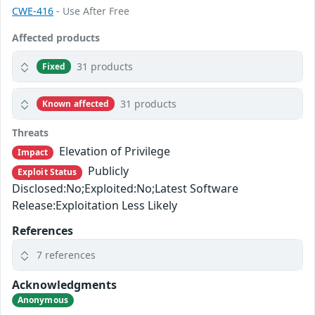
CWE-416
- Use After Free
Affected products
31 products
Fixed
31 products
Known affected
Threats
Elevation of Privilege
Impact
Publicly
Exploit Status
Disclosed:No;Exploited:No;Latest Software
Release:Exploitation Less Likely
References
7 references
Acknowledgments
Anonymous