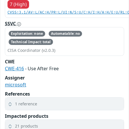
7 (High)
CVSS:3.1/AV:L/AC:H/PR:L/UI:N/S:U/C:H/I:H/A:H/E:U/RL:
SSVC
Exploitation: none
Automatable: no
Technical Impact: total
CISA Coordinator (v2.0.3)
CWE
CWE-416
- Use After Free
Assigner
microsoft
References
1 reference
Impacted products
21 products