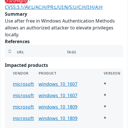
7.0 (High)
-
CVSS:3.1/AV:L/AC:H/PR:L/UI:N/S:U/C:H/I:H/A:H
Summary
Use after free in Windows Authentication Methods
allows an authorized attacker to elevate privileges
locally.
References
URL
TAGS
Impacted products
VENDOR
PRODUCT
VERSION
microsoft
windows_10_1607
*
microsoft
windows_10_1607
*
microsoft
windows_10_1809
*
microsoft
windows_10_1809
*