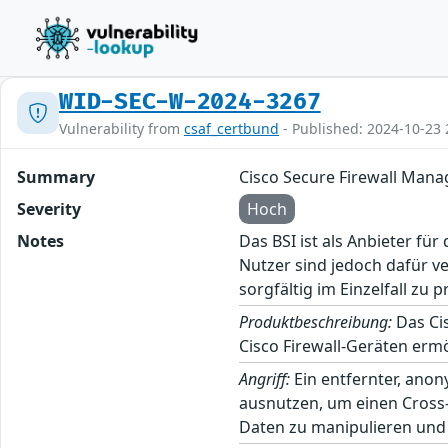
WID-SEC-W-2024-3267
Vulnerability from
csaf_certbund
- Published: 2024-10-23 
Summary
Cisco Secure Firewall Man
Severity
Hoch
Notes
Das BSI ist als Anbieter fü
Nutzer sind jedoch dafür v
sorgfältig im Einzelfall zu p
Produktbeschreibung:
Das Cis
Cisco Firewall-Geräten ermö
Angriff:
Ein entfernter, ano
ausnutzen, um einen Cross-
Daten zu manipulieren und