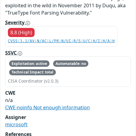
exploited in the wild in November 2011 by Duqu, aka
"TrueType Font Parsing Vulnerability."
Severity
8.8 (High)
CVSS:3.1/AV:N/AC:L/PR:N/UI:R/S:U/C:H/I:H/A:H
SSVC
Exploitation: active
Automatable: no
Technical Impact: total
CISA Coordinator (v2.0.3)
CWE
n/a
CWE-noinfo Not enough information
Assigner
microsoft
References