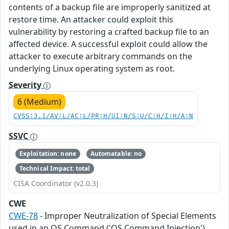
contents of a backup file are improperly sanitized at
restore time. An attacker could exploit this
vulnerability by restoring a crafted backup file to an
affected device. A successful exploit could allow the
attacker to execute arbitrary commands on the
underlying Linux operating system as root.
Severity
6 (Medium)
CVSS:3.1/AV:L/AC:L/PR:H/UI:N/S:U/C:H/I:H/A:N
SSVC
Exploitation: none
Automatable: no
Technical Impact: total
CISA Coordinator (v2.0.3)
CWE
CWE-78
- Improper Neutralization of Special Elements
used in an OS Command ('OS Command Injection')