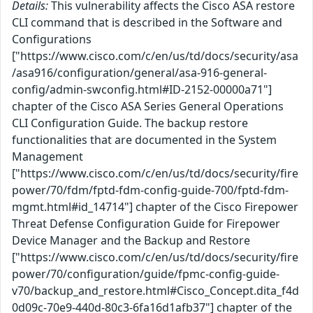
Details:
This vulnerability affects the Cisco ASA restore
CLI command that is described in the Software and
Configurations
["https://www.cisco.com/c/en/us/td/docs/security/asa
/asa916/configuration/general/asa-916-general-
config/admin-swconfig.html#ID-2152-00000a71"]
chapter of the Cisco ASA Series General Operations
CLI Configuration Guide. The backup restore
functionalities that are documented in the System
Management
["https://www.cisco.com/c/en/us/td/docs/security/fire
power/70/fdm/fptd-fdm-config-guide-700/fptd-fdm-
mgmt.html#id_14714"] chapter of the Cisco Firepower
Threat Defense Configuration Guide for Firepower
Device Manager and the Backup and Restore
["https://www.cisco.com/c/en/us/td/docs/security/fire
power/70/configuration/guide/fpmc-config-guide-
v70/backup_and_restore.html#Cisco_Concept.dita_f4d
0d09c-70e9-440d-80c3-6fa16d1afb37"] chapter of the