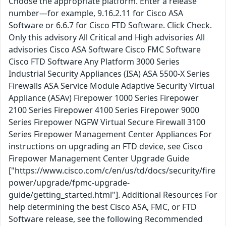
Choose the appropriate platform. Enter a release
number—for example, 9.16.2.11 for Cisco ASA
Software or 6.6.7 for Cisco FTD Software. Click Check.
Only this advisory All Critical and High advisories All
advisories Cisco ASA Software Cisco FMC Software
Cisco FTD Software Any Platform 3000 Series
Industrial Security Appliances (ISA) ASA 5500-X Series
Firewalls ASA Service Module Adaptive Security Virtual
Appliance (ASAv) Firepower 1000 Series Firepower
2100 Series Firepower 4100 Series Firepower 9000
Series Firepower NGFW Virtual Secure Firewall 3100
Series Firepower Management Center Appliances For
instructions on upgrading an FTD device, see Cisco
Firepower Management Center Upgrade Guide
["https://www.cisco.com/c/en/us/td/docs/security/fire
power/upgrade/fpmc-upgrade-
guide/getting_started.html"]. Additional Resources For
help determining the best Cisco ASA, FMC, or FTD
Software release, see the following Recommended