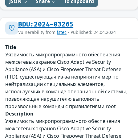
JSON
Share
To clipboard
BDU:2024-03265
Vulnerability from
fstec
- Published: 24.04.2024
Title
Уязвимость микропрограммного обеспечения
межсетевых экранов Cisco Adaptive Security
Appliance (ASA) и Cisco Firepower Threat Defense
(FTD), существующая из-за непринятия мер по
нейтрализации специальных элементов,
используемых в команде операционной системы,
позволяющая нарушителю выполнять
произвольные команды с привилегиями root
Description
Уязвимость микропрограммного обеспечения
межсетевых экранов Cisco Adaptive Security
Appliance (ASA) и Cisco Firepower Threat Defense