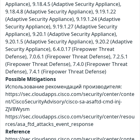
Possible Mitigations
Использование рекомендаций производителя:
https://sec.cloudapps.cisco.com/security/center/conte
nt/CiscoSecurityAdvisory/cisco-sa-asaftd-cmd-inj-
ZJV8Wysm
https://sec.cloudapps.cisco.com/security/center/resou
rces/asa_ftd_attacks_event_response
Reference
https://sec.cloudapps.cisco.com/security/center/conte