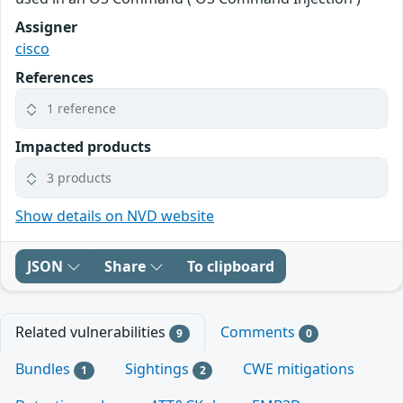
Assigner
cisco
References
1 reference
Impacted products
3 products
Show details on NVD website
JSON
Share
To clipboard
Related vulnerabilities
Comments
9
0
Bundles
Sightings
CWE mitigations
1
2