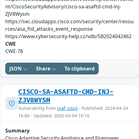
nt/CiscoSecurityAdvisory/cisco-sa-asaftd-cmd-inj-
ZJV8Wysm
https://sec.cloudapps.cisco.com/security/center/resou
rces/asa_ftd_attacks_event_response
https://www.cybersecurity-help.cz/vdb/SB2024042462
CWE
CWE-78
JSON
Share
To clipboard
CISCO-SA-ASAFTD-CMD-INJ-
ZJV8WYSM
Vulnerability from
csaf_cisco
- Published: 2024-04-24
16:00 - Updated: 2026-03-04 16:10
Summary
Cisco Adaptive Security Appliance and Firepower