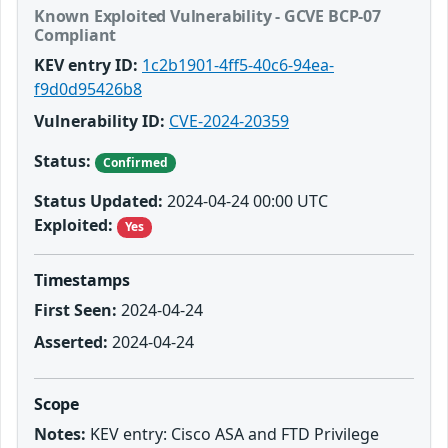
Known Exploited Vulnerability - GCVE BCP-07
Compliant
KEV entry ID:
1c2b1901-4ff5-40c6-94ea-
f9d0d95426b8
Vulnerability ID:
CVE-2024-20359
Status:
Confirmed
Status Updated:
2024-04-24 00:00 UTC
Exploited:
Yes
Timestamps
First Seen:
2024-04-24
Asserted:
2024-04-24
Scope
Notes:
KEV entry: Cisco ASA and FTD Privilege