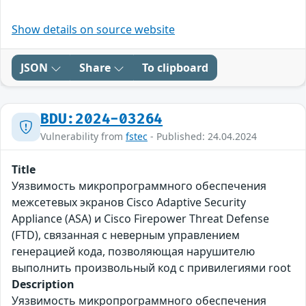
Show details on source website
JSON
Share
To clipboard
BDU:2024-03264
Vulnerability from
fstec
- Published: 24.04.2024
Title
Уязвимость микропрограммного обеспечения
межсетевых экранов Cisco Adaptive Security
Appliance (ASA) и Cisco Firepower Threat Defense
(FTD), связанная с неверным управлением
генерацией кода, позволяющая нарушителю
выполнить произвольный код с привилегиями root
Description
Уязвимость микропрограммного обеспечения