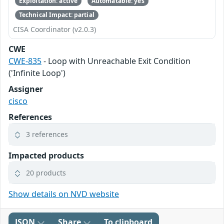
Exploitation: active
Automatable: yes
Technical Impact: partial
CISA Coordinator (v2.0.3)
CWE
CWE-835
- Loop with Unreachable Exit Condition
('Infinite Loop')
Assigner
cisco
References
3 references
Impacted products
20 products
Show details on NVD website
JSON
Share
To clipboard