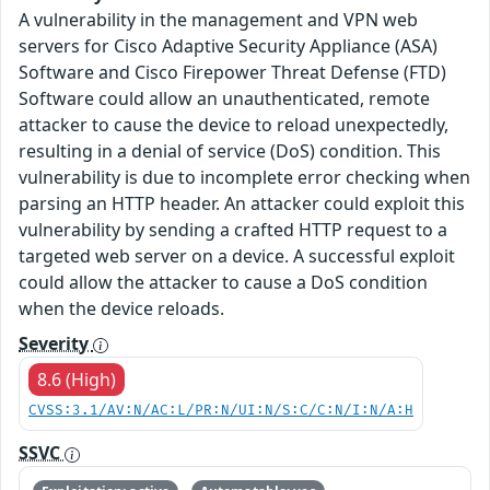
A vulnerability in the management and VPN web
servers for Cisco Adaptive Security Appliance (ASA)
Software and Cisco Firepower Threat Defense (FTD)
Software could allow an unauthenticated, remote
attacker to cause the device to reload unexpectedly,
resulting in a denial of service (DoS) condition. This
vulnerability is due to incomplete error checking when
parsing an HTTP header. An attacker could exploit this
vulnerability by sending a crafted HTTP request to a
targeted web server on a device. A successful exploit
could allow the attacker to cause a DoS condition
when the device reloads.
Severity
8.6 (High)
CVSS:3.1/AV:N/AC:L/PR:N/UI:N/S:C/C:N/I:N/A:H
SSVC