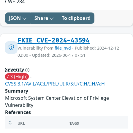
CWE-284
JSON
Share
To clipboard
FKIE_CVE-2024-43594
Vulnerability from
fkie_nvd
- Published: 2024-12-12
02:00 - Updated: 2026-06-17 07:51
Severity
7.3 (High)
-
CVSS:3.1/AV:L/AC:L/PR:L/UI:R/S:U/C:H/I:H/A:H
Summary
Microsoft System Center Elevation of Privilege
Vulnerability
References
URL
TAGS