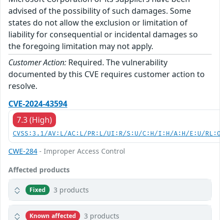
advised of the possibility of such damages. Some
states do not allow the exclusion or limitation of
liability for consequential or incidental damages so
the foregoing limitation may not apply.
Customer Action:
Required. The vulnerability
documented by this CVE requires customer action to
resolve.
CVE-2024-43594
7.3 (High)
CVSS:3.1/AV:L/AC:L/PR:L/UI:R/S:U/C:H/I:H/A:H/E:U/RL:
CWE-284
- Improper Access Control
Affected products
3 products
Fixed
3 products
Known affected