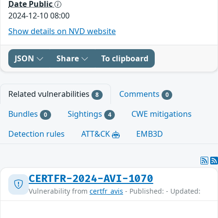
Date Public
2024-12-10 08:00
Show details on NVD website
JSON
Share
To clipboard
Related vulnerabilities
Comments
8
0
Bundles
Sightings
CWE mitigations
0
4
Detection rules
ATT&CK
EMB3D
CERTFR-2024-AVI-1070
Vulnerability from
certfr_avis
- Published: - Updated: