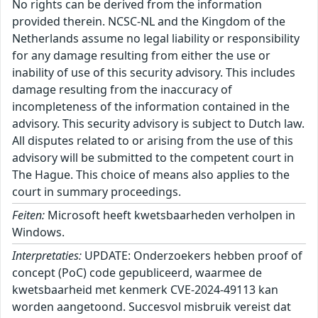
No rights can be derived from the information
provided therein. NCSC-NL and the Kingdom of the
Netherlands assume no legal liability or responsibility
for any damage resulting from either the use or
inability of use of this security advisory. This includes
damage resulting from the inaccuracy of
incompleteness of the information contained in the
advisory. This security advisory is subject to Dutch law.
All disputes related to or arising from the use of this
advisory will be submitted to the competent court in
The Hague. This choice of means also applies to the
court in summary proceedings.
Feiten:
Microsoft heeft kwetsbaarheden verholpen in
Windows.
Interpretaties:
UPDATE: Onderzoekers hebben proof of concept (PoC) code gepubliceerd, waarmee de kwetsbaarheid met kenmerk CVE-2024-49113 kan worden aangetoond. Succesvol misbruik vereist dat de kwaadwillende toegang heeft tot zowel een DC met LDAP en een malafide server onder eigen controle. Hierdoor is misbruik niet eenvoudig te realiseren, maar neemt de kans erop wel toe. Succesvol misbruik resulteert in een Denial-of-Service van het kwetsbare systeem. Een kwaadwillende kan de kwetsbaarheden misbruiken om aanvallen uit te voeren die kunnen leiden tot de volgende categorieën schade: - Denial-of-Service (DoS) - Uitvoer van willekeurige code (Gebruikersrechten) - Uitvoer van willekeurige code (Systeemrechten) - Verkrijgen van verhoogde rechten - Toegang tot gevoelige gegevens De ernstigste kwetsbaarheid heeft kenmerk CVE-2024-49112 toegewezen gekregen en bevindt zich in de LDAP-component van de Domain Controller. Een kwaadwillende kan de kwetsbaarheid misbruiken om zonder voorafgaande authenticatie uitvoer van willekeurige code mogelijk te maken middels een malafide LDAP-call. Succesvol misbruik vereist wel dat de kwaadwillende LAN-toegang tot de Domain Controller heeft. ``` Windows Kernel-Mode Drivers: |----------------|------|-------------------------------------| | CVE-ID | CVSS | Impact | |----------------|------|-------------------------------------| | CVE-2024-49074 | 7.80 | Verkrijgen van verhoogde rechten | |----------------|------|-------------------------------------| Remote Desktop Client: |----------------|------|-------------------------------------| | CVE-ID | CVSS | Impact | |----------------|------|-------------------------------------| | CVE-2024-49105 | 8.40 | Uitvoeren van willekeurige code | |----------------|------|-------------------------------------| Windows Mobile Broadband: |----------------|------|-------------------------------------| | CVE-ID | CVSS | Impact | |----------------|------|-------------------------------------| | CVE-2024-49073 | 6.80 | Verkrijgen van verhoogde rechten | | CVE-2024-49087 | 4.60 | Toegang tot gevoelige gegevens | | CVE-2024-49092 | 6.80 | Verkrijgen van verhoogde rechten | | CVE-2024-49077 | 6.80 | Verkrijgen van verhoogde rechten | | CVE-2024-49078 | 6.80 | Verkrijgen van verhoogde rechten | | CVE-2024-49083 | 6.80 | Verkrijgen van verhoogde rechten | | CVE-2024-49110 | 6.80 | Verkrijgen van verhoogde rechten | |----------------|------|-------------------------------------| Windows PrintWorkflowUserSvc: |----------------|------|-------------------------------------| | CVE-ID | CVSS | Impact | |----------------|------|-------------------------------------| | CVE-2024-49097 | 7.00 | Verkrijgen van verhoogde rechten | | CVE-2024-49095 | 7.00 | Verkrijgen van verhoogde rechten | |----------------|------|-------------------------------------| Windows Kernel: |----------------|------|-------------------------------------| | CVE-ID | CVSS | Impact | |----------------|------|-------------------------------------| | CVE-2024-49084 | 7.00 | Verkrijgen van verhoogde rechten | |----------------|------|-------------------------------------| Windows Remote Desktop: |----------------|------|-------------------------------------| | CVE-ID | CVSS | Impact | |----------------|------|-------------------------------------| | CVE-2024-49132 | 8.10 | Uitvoeren van willekeurige code | |----------------|------|-------------------------------------| Windows Routing and Remote Access Service (RRAS): |----------------|------|-------------------------------------| | CVE-ID | CVSS | Impact | |----------------|------|-------------------------------------| | CVE-2024-49085 | 8.80 | Uitvoeren van willekeurige code | | CVE-2024-49086 | 8.80 | Uitvoeren van willekeurige code | | CVE-2024-49089 | 7.20 | Uitvoeren van willekeurige code | | CVE-2024-49102 | 8.80 | Uitvoeren van willekeurige code | | CVE-2024-49104 | 8.80 | Uitvoeren van willekeurige code | | CVE-2024-49125 | 8.80 | Uitvoeren van willekeurige code | |----------------|------|-------------------------------------| Role: DNS Server: |----------------|------|-------------------------------------| | CVE-ID | CVSS | Impact | |----------------|------|-------------------------------------| | CVE-2024-49091 | 7.20 | Uitvoeren van willekeurige code | |----------------|------|-------------------------------------| Role: Windows Hyper-V: |----------------|------|-------------------------------------| | CVE-ID | CVSS | Impact | |----------------|------|-------------------------------------| | CVE-2024-49117 | 8.80 | Uitvoeren van willekeurige code | |----------------|------|-------------------------------------| Windows LDAP - Lightweight Directory Access Protocol: |----------------|------|-------------------------------------| | CVE-ID | CVSS | Impact | |----------------|------|-------------------------------------| | CVE-2024-49121 | 7.50 | Denial-of-Service | | CVE-2024-49124 | 8.10 | Uitvoeren van willekeurige code | | CVE-2024-49112 | 9.80 | Uitvoeren van willekeurige code | | CVE-2024-49113 | 7.50 | Denial-of-Service | | CVE-2024-49127 | 8.10 | Uitvoeren van willekeurige code | |----------------|------|-------------------------------------| Microsoft Office Publisher: |----------------|------|-------------------------------------| | CVE-ID | CVSS | Impact | |----------------|------|-------------------------------------| | CVE-2024-49079 | 7.80 | Uitvoeren van willekeurige code | |----------------|------|-------------------------------------| Windows IP Routing Management Snapin: |----------------|------|-------------------------------------| | CVE-ID | CVSS | Impact | |----------------|------|-------------------------------------| | CVE-2024-49080 | 8.80 | Uitvoeren van willekeurige code | |----------------|------|-------------------------------------| Windows Resilient File System (ReFS): |----------------|------|-------------------------------------| | CVE-ID | CVSS | Impact | |----------------|------|-------------------------------------| | CVE-2024-49093 | 8.80 | Verkrijgen van verhoogde rechten | |----------------|------|-------------------------------------| Windows Task Scheduler: |----------------|------|-------------------------------------| | CVE-ID | CVSS | Impact | |----------------|------|-------------------------------------| | CVE-2024-49072 | 7.80 | Verkrijgen van verhoogde rechten | |----------------|------|-------------------------------------| Windows Remote Desktop Services: |----------------|------|-------------------------------------| | CVE-ID | CVSS | Impact | |----------------|------|-------------------------------------| | CVE-2024-49106 | 8.10 | Uitvoeren van willekeurige code | | CVE-2024-49108 | 8.10 | Uitvoeren van willekeurige code | | CVE-2024-49115 | 8.10 | Uitvoeren van willekeurige code | | CVE-2024-49119 | 8.10 | Uitvoeren van willekeurige code | | CVE-2024-49120 | 8.10 | Uitvoeren van willekeurige code | | CVE-2024-49123 | 8.10 | Uitvoeren van willekeurige code | | CVE-2024-49129 | 7.50 | Denial-of-Service | | CVE-2024-49075 | 7.50 | Denial-of-Service | | CVE-2024-49116 | 8.10 | Uitvoeren van willekeurige code | | CVE-2024-49128 | 8.10 | Uitvoeren van willekeurige code | |----------------|------|-------------------------------------| Windows Wireless Wide Area Network Service: |----------------|------|-------------------------------------| | CVE-ID | CVSS | Impact | |----------------|------|-------------------------------------| | CVE-2024-49094 | 6.60 | Verkrijgen van verhoogde rechten | | CVE-2024-49098 | 4.30 | Toegang tot gevoelige gegevens | | CVE-2024-49099 | 4.30 | Toegang tot gevoelige gegevens | | CVE-2024-49101 | 6.60 | Verkrijgen van verhoogde rechten | | CVE-2024-49103 | 4.30 | Toegang tot gevoelige gegevens | | CVE-2024-49111 | 6.60 | Verkrijgen van verhoogde rechten | | CVE-2024-49081 | 6.60 | Verkrijgen van verhoogde rechten | | CVE-2024-49109 | 6.60 | Verkrijgen van verhoogde rechten | |----------------|------|-------------------------------------| WmsRepair Service: |----------------|------|-------------------------------------| | CVE-ID | CVSS | Impact | |----------------|------|-------------------------------------| | CVE-2024-49107 | 7.30 | Verkrijgen van verhoogde rechten | |----------------|------|-------------------------------------| Windows Local Security Authority Subsystem Service (LSASS): |----------------|------|-------------------------------------| | CVE-ID | CVSS | Impact | |----------------|------|-------------------------------------| | CVE-2024-49126 | 8.10 | Uitvoeren van willekeurige code | |----------------|------|-------------------------------------| Windows Message Queuing: |----------------|------|-------------------------------------| | CVE-ID | CVSS | Impact | |----------------|------|-------------------------------------| | CVE-2024-49096 | 7.50 | Denial-of-Service | | CVE-2024-49122 | 8.10 | Uitvoeren van willekeurige code