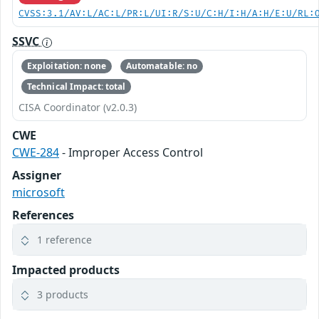
CVSS:3.1/AV:L/AC:L/PR:L/UI:R/S:U/C:H/I:H/A:H/E:U/RL:
SSVC
Exploitation: none
Automatable: no
Technical Impact: total
CISA Coordinator (v2.0.3)
CWE
CWE-284
- Improper Access Control
Assigner
microsoft
References
1 reference
Impacted products
3 products