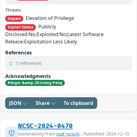
Threats
Elevation of Privilege
Impact
Publicly
Exploit Status
Disclosed:No;Exploited:No;Latest Software
Release:Exploitation Less Likely
References
7 references
Acknowledgments
R4nger &amp; Zhiniang Peng
JSON
Share
To clipboard
NCSC-2024-0470
Vulnerability from
csaf_ncscnl
- Published: 2024-12-10