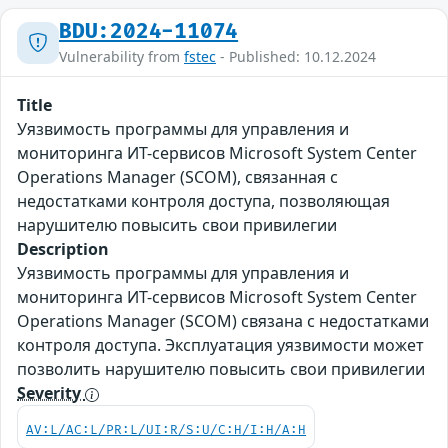
BDU:2024-11074
Vulnerability from
fstec
- Published: 10.12.2024
Title
Уязвимость программы для управления и
мониторинга ИТ-сервисов Microsoft System Center
Operations Manager (SCOM), связанная с
недостатками контроля доступа, позволяющая
нарушителю повысить свои привилегии
Description
Уязвимость программы для управления и
мониторинга ИТ-сервисов Microsoft System Center
Operations Manager (SCOM) связана с недостатками
контроля доступа. Эксплуатация уязвимости может
позволить нарушителю повысить свои привилегии
Severity
AV:L/AC:L/PR:L/UI:R/S:U/C:H/I:H/A:H