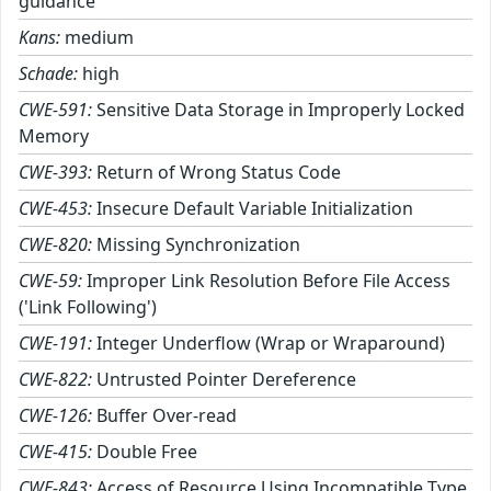
guidance
Kans:
medium
Schade:
high
CWE-591:
Sensitive Data Storage in Improperly Locked
Memory
CWE-393:
Return of Wrong Status Code
CWE-453:
Insecure Default Variable Initialization
CWE-820:
Missing Synchronization
CWE-59:
Improper Link Resolution Before File Access
('Link Following')
CWE-191:
Integer Underflow (Wrap or Wraparound)
CWE-822:
Untrusted Pointer Dereference
CWE-126:
Buffer Over-read
CWE-415:
Double Free
CWE-843:
Access of Resource Using Incompatible Type