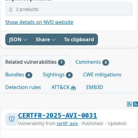
2 products
Show details on NVD website
JSON
Share
To clipboard
Related vulnerabilities
Comments
7
0
Bundles
Sightings
CWE mitigations
0
6
Detection rules
ATT&CK
EMB3D
CERTFR-2025-AVI-0031
Vulnerability from
certfr_avis
- Published: - Updated: