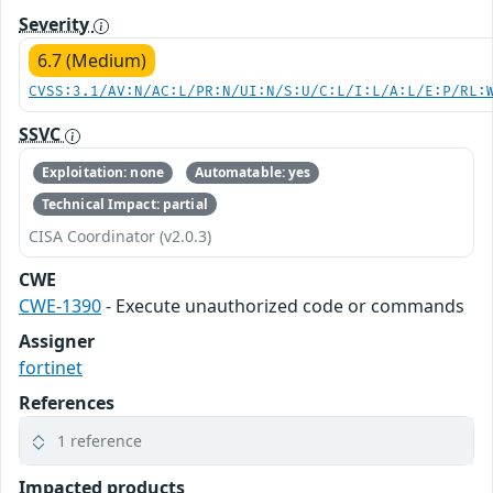
Severity
6.7 (Medium)
CVSS:3.1/AV:N/AC:L/PR:N/UI:N/S:U/C:L/I:L/A:L/E:P/RL:
SSVC
Exploitation: none
Automatable: yes
Technical Impact: partial
CISA Coordinator (v2.0.3)
CWE
CWE-1390
- Execute unauthorized code or commands
Assigner
fortinet
References
1 reference
Impacted products