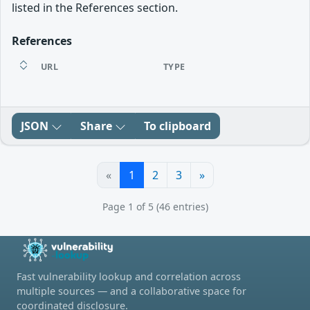
listed in the References section.
References
URL
TYPE
JSON
Share
To clipboard
«
1
2
3
»
Page 1 of 5 (46 entries)
Fast vulnerability lookup and correlation across
multiple sources — and a collaborative space for
coordinated disclosure.