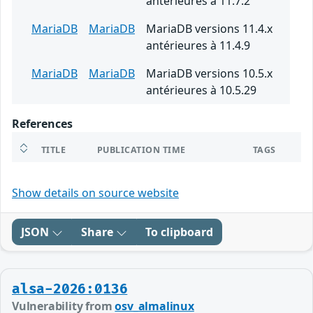
antérieures à 11.7.2
MariaDB
MariaDB
MariaDB versions 11.4.x
antérieures à 11.4.9
MariaDB
MariaDB
MariaDB versions 10.5.x
antérieures à 10.5.29
References
TITLE
PUBLICATION TIME
TAGS
Show details on source website
JSON
Share
To clipboard
alsa-2026:0136
Vulnerability from
osv_almalinux