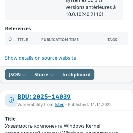
systèmes 32 bits
versions antérieures à
10.0.10240.21161
References
TITLE
PUBLICATION TIME
TAGS
Show details on source website
JSON
Share
To clipboard
BDU:2025-14039
Vulnerability from
fstec
- Published: 11.11.2025
Title
Уязвимость компонента Windows Kernel