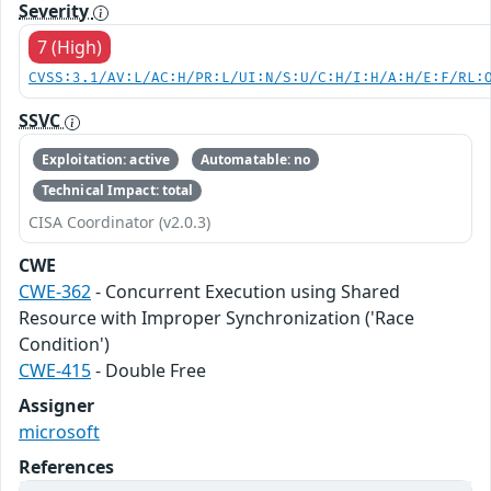
Severity
7 (High)
CVSS:3.1/AV:L/AC:H/PR:L/UI:N/S:U/C:H/I:H/A:H/E:F/RL:
SSVC
Exploitation: active
Automatable: no
Technical Impact: total
CISA Coordinator (v2.0.3)
CWE
CWE-362
- Concurrent Execution using Shared
Resource with Improper Synchronization ('Race
Condition')
CWE-415
- Double Free
Assigner
microsoft
References