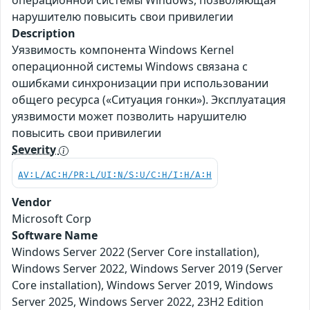
операционной системы Windows, позволяющая
нарушителю повысить свои привилегии
Description
Уязвимость компонента Windows Kernel
операционной системы Windows связана c
ошибками синхронизации при использовании
общего ресурса («Ситуация гонки»). Эксплуатация
уязвимости может позволить нарушителю
повысить свои привилегии
Severity
AV:L/AC:H/PR:L/UI:N/S:U/C:H/I:H/A:H
Vendor
Microsoft Corp
Software Name
Windows Server 2022 (Server Core installation),
Windows Server 2022, Windows Server 2019 (Server
Core installation), Windows Server 2019, Windows
Server 2025, Windows Server 2022, 23H2 Edition