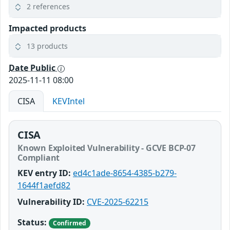
2 references
Impacted products
13 products
Date Public
2025-11-11 08:00
CISA
KEVIntel
CISA
Known Exploited Vulnerability - GCVE BCP-07
Compliant
KEV entry ID:
ed4c1ade-8654-4385-b279-
1644f1aefd82
Vulnerability ID:
CVE-2025-62215
Status:
Confirmed