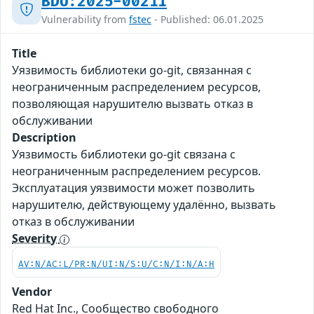
BDU:2025-00211
Vulnerability from
fstec
- Published: 06.01.2025
Title
Уязвимость библиотеки go-git, связанная с
неограниченным распределением ресурсов,
позволяющая нарушителю вызвать отказ в
обслуживании
Description
Уязвимость библиотеки go-git связана с
неограниченным распределением ресурсов.
Эксплуатация уязвимости может позволить
нарушителю, действующему удалённо, вызвать
отказ в обслуживании
Severity
AV:N/AC:L/PR:N/UI:N/S:U/C:N/I:N/A:H
Vendor
Red Hat Inc., Сообщество свободного