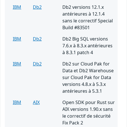
IBM
Db2
Db2 versions 12.1.x
antérieures à 12.1.4
sans le correctif Special
Build #83501
IBM
Db2
Db2 Big SQL versions
7.6.x à 8.3.x antérieures
à 8.3.1 patch 4
IBM
Db2
Db2 sur Cloud Pak for
Data et Db2 Warehouse
sur Cloud Pak for Data
versions 4.8.x à 5.3.x
antérieures à 5.3.1
IBM
AIX
Open SDK pour Rust sur
AIX versions 1.90.x sans
le correctif de sécurité
Fix Pack 2