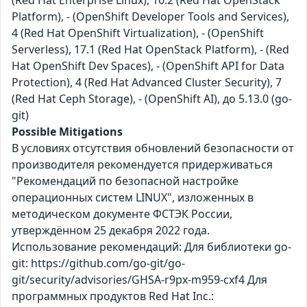
(Red Hat Enterprise Linux), 16.2 (Red Hat OpenStack
Platform), - (OpenShift Developer Tools and Services),
4 (Red Hat OpenShift Virtualization), - (OpenShift
Serverless), 17.1 (Red Hat OpenStack Platform), - (Red
Hat OpenShift Dev Spaces), - (OpenShift API for Data
Protection), 4 (Red Hat Advanced Cluster Security), 7
(Red Hat Ceph Storage), - (OpenShift AI), до 5.13.0 (go-
git)
Possible Mitigations
В условиях отсутствия обновлений безопасности от
производителя рекомендуется придерживаться
"Рекомендаций по безопасной настройке
операционных систем LINUX", изложенных в
методическом документе ФСТЭК России,
утверждённом 25 декабря 2022 года.
Использование рекомендаций: Для библиотеки go-
git: https://github.com/go-git/go-
git/security/advisories/GHSA-r9px-m959-cxf4 Для
программных продуктов Red Hat Inc.: