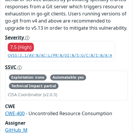
responses from a Git server which triggers resource
exhaustion in go-git clients. Users running versions of
go-git from v4 and above are recommended to
upgrade to v5.13 in order to mitigate this vulnerability.
Severity
7.5 (High)
CVSS:3.1/AV:N/AC:L/PR:N/UI:N/S:U/C:N/I:N/A:H
SSVC
Exploitation: none
Automatable: yes
Technical Impact: partial
CISA Coordinator (v2.0.3)
CWE
CWE-400
- Uncontrolled Resource Consumption
Assigner
GitHub_M