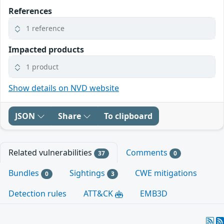
References
1 reference
Impacted products
1 product
Show details on NVD website
JSON
Share
To clipboard
Related vulnerabilities
Comments
37
0
Bundles
Sightings
CWE mitigations
0
3
Detection rules
ATT&CK
EMB3D