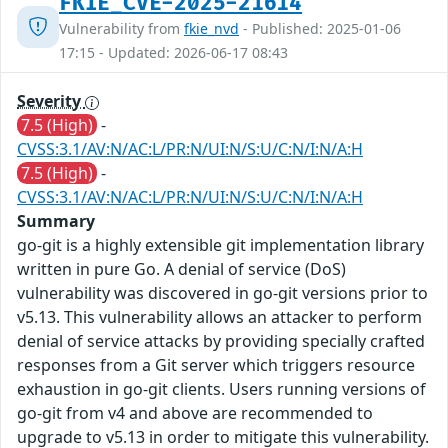
FKIE_CVE-2025-21614
Vulnerability from
fkie_nvd
- Published: 2025-01-06
17:15 - Updated: 2026-06-17 08:43
Severity
7.5 (High)
-
CVSS:3.1/AV:N/AC:L/PR:N/UI:N/S:U/C:N/I:N/A:H
7.5 (High)
-
CVSS:3.1/AV:N/AC:L/PR:N/UI:N/S:U/C:N/I:N/A:H
Summary
go-git is a highly extensible git implementation library
written in pure Go. A denial of service (DoS)
vulnerability was discovered in go-git versions prior to
v5.13. This vulnerability allows an attacker to perform
denial of service attacks by providing specially crafted
responses from a Git server which triggers resource
exhaustion in go-git clients. Users running versions of
go-git from v4 and above are recommended to
upgrade to v5.13 in order to mitigate this vulnerability.