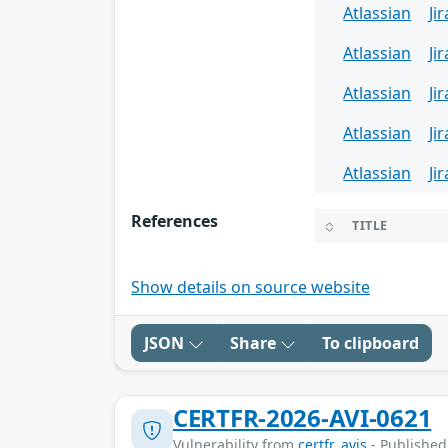
Atlassian
Jir
Atlassian
Jir
Atlassian
Jir
Atlassian
Jir
Atlassian
Jir
References
TITLE
Show details on source website
JSON
Share
To clipboard
CERTFR-2026-AVI-0621
Vulnerability from
certfr_avis
- Published