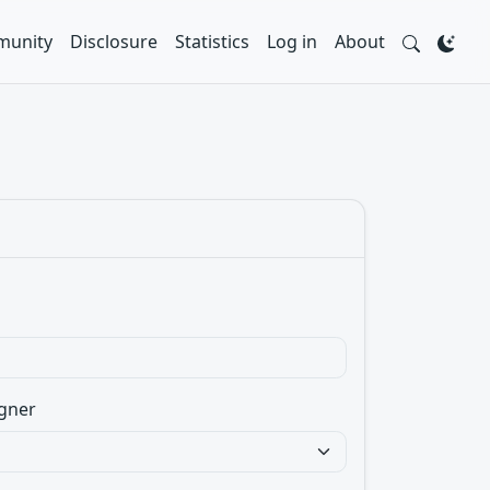
unity
Disclosure
Statistics
Log in
About
gner