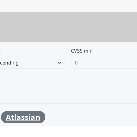
r
CVSS min
y
Atlassian