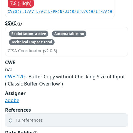
7.8 (High)
CVSS:3.1/AV:L/AC:L/PR:N/UI:R/S:U/C:H/I:H/A:H
SSVC
Exploitation: active
Automatable: no
Technical Impact: total
CISA Coordinator (v2.0.3)
CWE
n/a
CWE-120
- Buffer Copy without Checking Size of Input
('Classic Buffer Overflow')
Assigner
adobe
References
13 references
Date Public