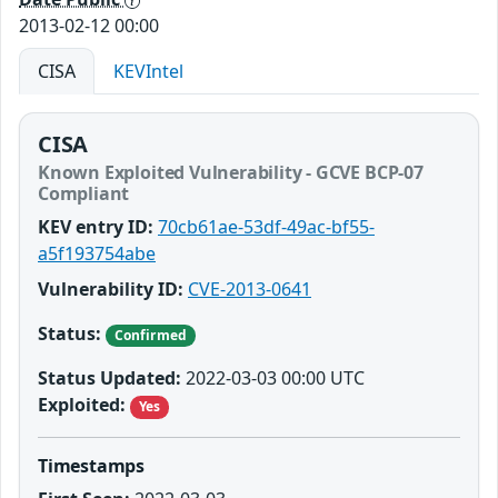
2013-02-12 00:00
CISA
KEVIntel
CISA
Known Exploited Vulnerability - GCVE BCP-07
Compliant
KEV entry ID:
70cb61ae-53df-49ac-bf55-
a5f193754abe
Vulnerability ID:
CVE-2013-0641
Status:
Confirmed
Status Updated:
2022-03-03 00:00 UTC
Exploited:
Yes
Timestamps