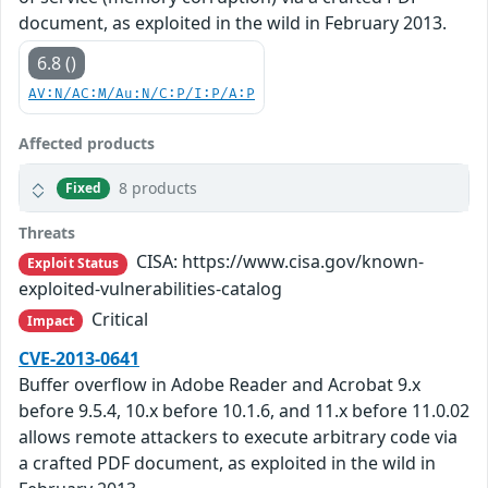
document, as exploited in the wild in February 2013.
6.8 ()
AV:N/AC:M/Au:N/C:P/I:P/A:P
Affected products
8 products
Fixed
Threats
CISA: https://www.cisa.gov/known-
Exploit Status
exploited-vulnerabilities-catalog
Critical
Impact
CVE-2013-0641
Buffer overflow in Adobe Reader and Acrobat 9.x
before 9.5.4, 10.x before 10.1.6, and 11.x before 11.0.02
allows remote attackers to execute arbitrary code via
a crafted PDF document, as exploited in the wild in