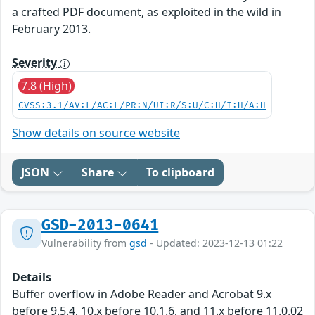
a crafted PDF document, as exploited in the wild in
February 2013.
Severity
7.8 (High)
CVSS:3.1/AV:L/AC:L/PR:N/UI:R/S:U/C:H/I:H/A:H
Show details on source website
JSON
Share
To clipboard
GSD-2013-0641
Vulnerability from
gsd
- Updated: 2023-12-13 01:22
Details
Buffer overflow in Adobe Reader and Acrobat 9.x
before 9.5.4, 10.x before 10.1.6, and 11.x before 11.0.02