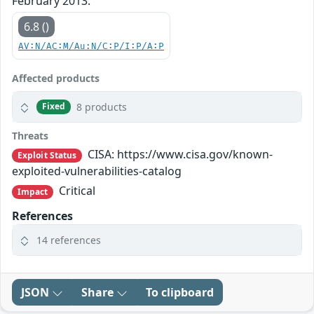
February 2013.
6.8 ()
AV:N/AC:M/Au:N/C:P/I:P/A:P
Affected products
8 products
Fixed
Threats
CISA: https://www.cisa.gov/known-
Exploit Status
exploited-vulnerabilities-catalog
Critical
Impact
References
14 references
JSON
Share
To clipboard