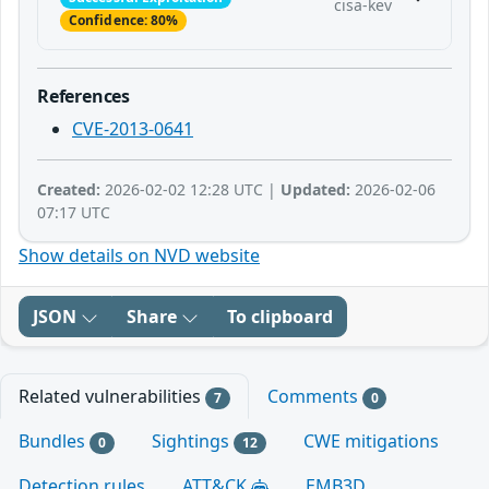
cisa-kev
Confidence: 80%
References
CVE-2013-0641
Created:
2026-02-02 12:28 UTC |
Updated:
2026-02-06
07:17 UTC
Show details on NVD website
JSON
Share
To clipboard
Related vulnerabilities
Comments
7
0
Bundles
Sightings
CWE mitigations
0
12
Detection rules
ATT&CK
EMB3D