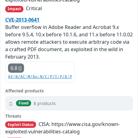
Critical
Impact
CVE-2013-0641
Buffer overflow in Adobe Reader and Acrobat 9.x
before 9.5.4, 10.x before 10.1.6, and 11.x before 11.0.02
allows remote attackers to execute arbitrary code via
a crafted PDF document, as exploited in the wild in
February 2013.
6.8 ()
AV:N/AC:M/Au:N/C:P/I:P/A:P
Affected products
8 products
Fixed
Threats
CISA: https://www.cisa.gov/known-
Exploit Status
exploited-vulnerabilities-catalog