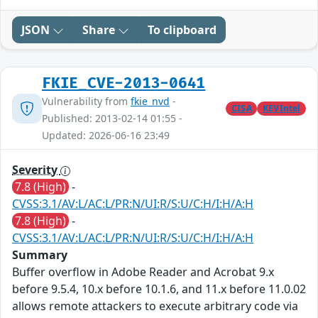
JSON
Share
To clipboard
FKIE_CVE-2013-0641
Vulnerability from
fkie_nvd
-
CISA
KEVIntel
Published: 2013-02-14 01:55 -
Updated: 2026-06-16 23:49
Severity
7.8 (High)
-
CVSS:3.1/AV:L/AC:L/PR:N/UI:R/S:U/C:H/I:H/A:H
7.8 (High)
-
CVSS:3.1/AV:L/AC:L/PR:N/UI:R/S:U/C:H/I:H/A:H
Summary
Buffer overflow in Adobe Reader and Acrobat 9.x
before 9.5.4, 10.x before 10.1.6, and 11.x before 11.0.02
allows remote attackers to execute arbitrary code via