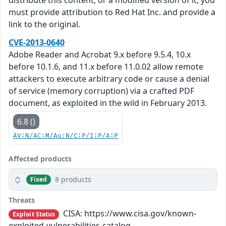
distribute this content, or a modified version of it, you
must provide attribution to Red Hat Inc. and provide a
link to the original.
CVE-2013-0640
Adobe Reader and Acrobat 9.x before 9.5.4, 10.x
before 10.1.6, and 11.x before 11.0.02 allow remote
attackers to execute arbitrary code or cause a denial
of service (memory corruption) via a crafted PDF
document, as exploited in the wild in February 2013.
6.8 ()
AV:N/AC:M/Au:N/C:P/I:P/A:P
Affected products
8 products
Fixed
Threats
CISA: https://www.cisa.gov/known-
Exploit Status
exploited-vulnerabilities-catalog