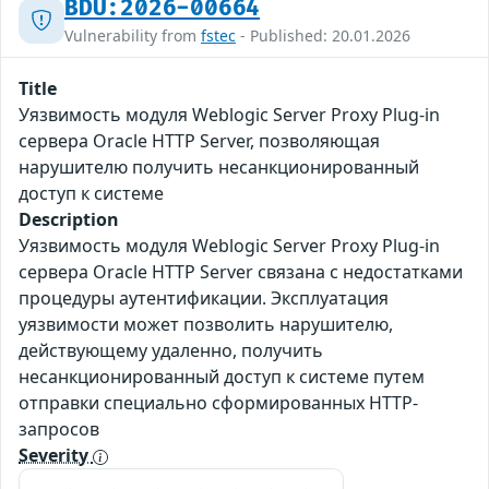
BDU:2026-00664
Vulnerability from
fstec
- Published: 20.01.2026
Title
Уязвимость модуля Weblogic Server Proxy Plug-in
сервера Oracle HTTP Server, позволяющая
нарушителю получить несанкционированный
доступ к системе
Description
Уязвимость модуля Weblogic Server Proxy Plug-in
сервера Oracle HTTP Server связана с недостатками
процедуры аутентификации. Эксплуатация
уязвимости может позволить нарушителю,
действующему удаленно, получить
несанкционированный доступ к системе путем
отправки специально сформированных HTTP-
запросов
Severity