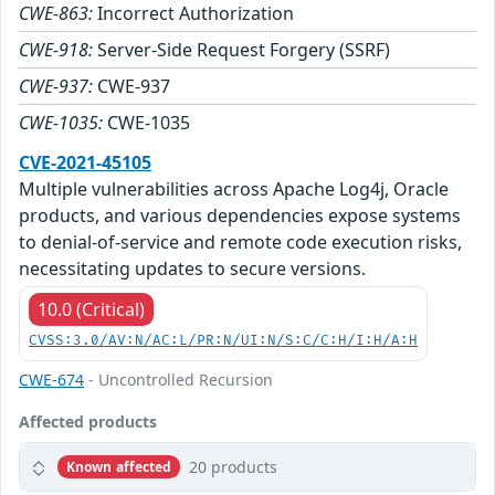
CWE-863:
Incorrect Authorization
CWE-918:
Server-Side Request Forgery (SSRF)
CWE-937:
CWE-937
CWE-1035:
CWE-1035
CVE-2021-45105
Multiple vulnerabilities across Apache Log4j, Oracle
products, and various dependencies expose systems
to denial-of-service and remote code execution risks,
necessitating updates to secure versions.
10.0 (Critical)
CVSS:3.0/AV:N/AC:L/PR:N/UI:N/S:C/C:H/I:H/A:H
CWE-674
- Uncontrolled Recursion
Affected products
20 products
Known affected