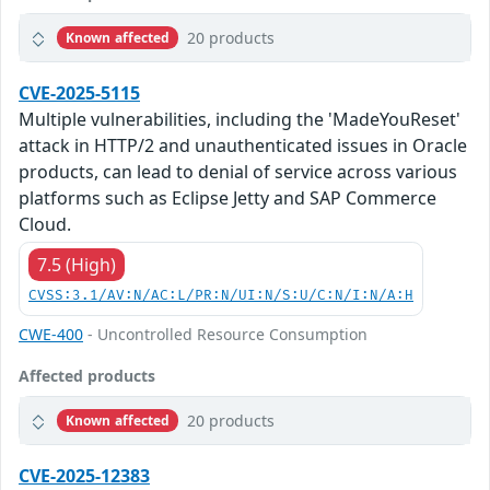
20 products
Known affected
CVE-2025-5115
Multiple vulnerabilities, including the 'MadeYouReset'
attack in HTTP/2 and unauthenticated issues in Oracle
products, can lead to denial of service across various
platforms such as Eclipse Jetty and SAP Commerce
Cloud.
7.5 (High)
CVSS:3.1/AV:N/AC:L/PR:N/UI:N/S:U/C:N/I:N/A:H
CWE-400
- Uncontrolled Resource Consumption
Affected products
20 products
Known affected
CVE-2025-12383