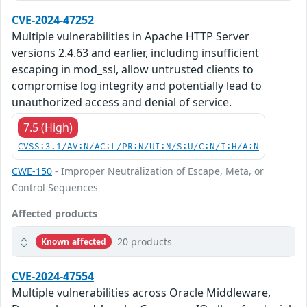
CVE-2024-47252
Multiple vulnerabilities in Apache HTTP Server
versions 2.4.63 and earlier, including insufficient
escaping in mod_ssl, allow untrusted clients to
compromise log integrity and potentially lead to
unauthorized access and denial of service.
7.5 (High)
CVSS:3.1/AV:N/AC:L/PR:N/UI:N/S:U/C:N/I:H/A:N
CWE-150
- Improper Neutralization of Escape, Meta, or
Control Sequences
Affected products
20 products
Known affected
CVE-2024-47554
Multiple vulnerabilities across Oracle Middleware,