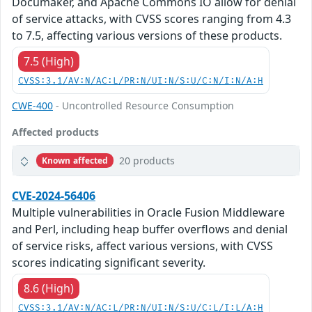
Documaker, and Apache Commons IO allow for denial
of service attacks, with CVSS scores ranging from 4.3
to 7.5, affecting various versions of these products.
7.5 (High)
CVSS:3.1/AV:N/AC:L/PR:N/UI:N/S:U/C:N/I:N/A:H
CWE-400
- Uncontrolled Resource Consumption
Affected products
20 products
Known affected
CVE-2024-56406
Multiple vulnerabilities in Oracle Fusion Middleware
and Perl, including heap buffer overflows and denial
of service risks, affect various versions, with CVSS
scores indicating significant severity.
8.6 (High)
CVSS:3.1/AV:N/AC:L/PR:N/UI:N/S:U/C:L/I:L/A:H