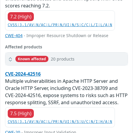
scores reaching 7.2.
7.2 (High)
CVSS:3.1/AV:N/AC:L/PR:N/UI:N/S:C/C:L/I:L/A:N
CWE-404
- Improper Resource Shutdown or Release
Affected products
20 products
Known affected
CVE-2024-42516
Multiple vulnerabilities in Apache HTTP Server and
Oracle HTTP Server, including CVE-2023-38709 and
CVE-2024-42516, expose systems to risks such as HTTP
response splitting, SSRF, and unauthorized access.
7.5 (High)
CVSS:3.1/AV:N/AC:L/PR:N/UI:N/S:U/C:N/I:H/A:N
CWE-20
- Improper Input Validation