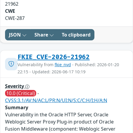
21962
CWE
CWE-287
JSON
Share
To clipboard
FKIE_CVE-2026-21962
Vulnerability from
fkie_nvd
- Published: 2026-01-20
22:15 - Updated: 2026-06-17 10:19
Severity
10.0 (Critical)
-
CVSS:3.1/AV:N/AC:L/PR:N/UI:N/S:C/C:H/I:H/A:N
Summary
Vulnerability in the Oracle HTTP Server, Oracle
Weblogic Server Proxy Plug-in product of Oracle
Fusion Middleware (component: Weblogic Server