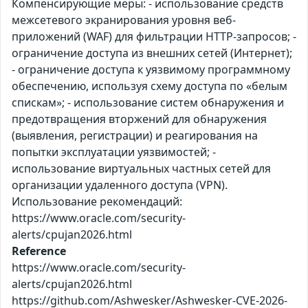
Компенсирующие меры: - использование средств
межсетевого экранирования уровня веб-
приложений (WAF) для фильтрации HTTP-запросов; -
ограничение доступа из внешних сетей (Интернет);
- ограничение доступа к уязвимому программному
обеспечению, используя схему доступа по «белым
спискам»; - использование систем обнаружения и
предотвращения вторжений для обнаружения
(выявления, регистрации) и реагирования на
попытки эксплуатации уязвимостей; -
использование виртуальных частных сетей для
организации удаленного доступа (VPN).
Использование рекомендаций:
https://www.oracle.com/security-
alerts/cpujan2026.html
Reference
https://www.oracle.com/security-
alerts/cpujan2026.html
https://github.com/Ashwesker/Ashwesker-CVE-2026-