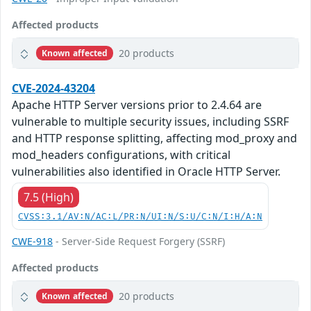
Affected products
20 products
Known affected
CVE-2024-43204
Apache HTTP Server versions prior to 2.4.64 are
vulnerable to multiple security issues, including SSRF
and HTTP response splitting, affecting mod_proxy and
mod_headers configurations, with critical
vulnerabilities also identified in Oracle HTTP Server.
7.5 (High)
CVSS:3.1/AV:N/AC:L/PR:N/UI:N/S:U/C:N/I:H/A:N
CWE-918
- Server-Side Request Forgery (SSRF)
Affected products
20 products
Known affected