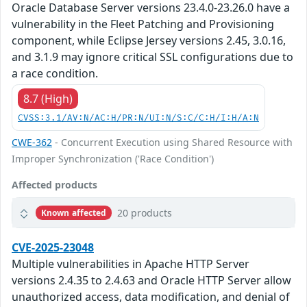
Oracle Database Server versions 23.4.0-23.26.0 have a
vulnerability in the Fleet Patching and Provisioning
component, while Eclipse Jersey versions 2.45, 3.0.16,
and 3.1.9 may ignore critical SSL configurations due to
a race condition.
8.7 (High)
CVSS:3.1/AV:N/AC:H/PR:N/UI:N/S:C/C:H/I:H/A:N
CWE-362
- Concurrent Execution using Shared Resource with
Improper Synchronization ('Race Condition')
Affected products
20 products
Known affected
CVE-2025-23048
Multiple vulnerabilities in Apache HTTP Server
versions 2.4.35 to 2.4.63 and Oracle HTTP Server allow
unauthorized access, data modification, and denial of