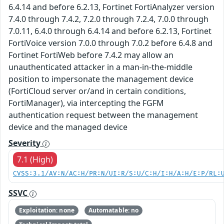
6.4.14 and before 6.2.13, Fortinet FortiAnalyzer version
7.4.0 through 7.4.2, 7.2.0 through 7.2.4, 7.0.0 through
7.0.11, 6.4.0 through 6.4.14 and before 6.2.13, Fortinet
FortiVoice version 7.0.0 through 7.0.2 before 6.4.8 and
Fortinet FortiWeb before 7.4.2 may allow an
unauthenticated attacker in a man-in-the-middle
position to impersonate the management device
(FortiCloud server or/and in certain conditions,
FortiManager), via intercepting the FGFM
authentication request between the management
device and the managed device
Severity
7.1 (High)
CVSS:3.1/AV:N/AC:H/PR:N/UI:R/S:U/C:H/I:H/A:H/E:P/RL:
SSVC
Exploitation: none
Automatable: no