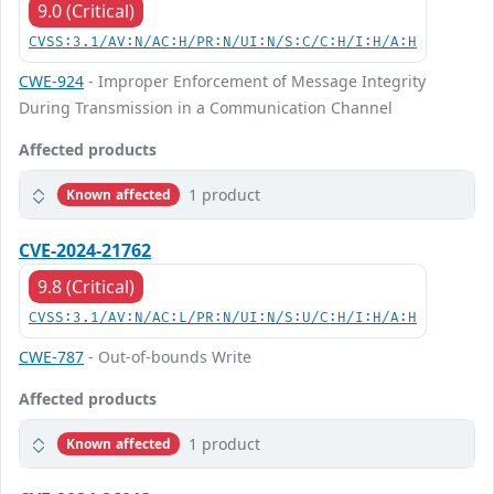
9.0 (Critical)
CVSS:3.1/AV:N/AC:H/PR:N/UI:N/S:C/C:H/I:H/A:H
CWE-924
- Improper Enforcement of Message Integrity
During Transmission in a Communication Channel
Affected products
1 product
Known affected
CVE-2024-21762
9.8 (Critical)
CVSS:3.1/AV:N/AC:L/PR:N/UI:N/S:U/C:H/I:H/A:H
CWE-787
- Out-of-bounds Write
Affected products
1 product
Known affected