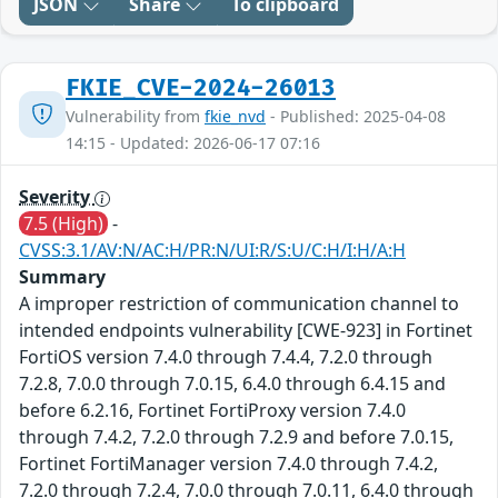
JSON
Share
To clipboard
FKIE_CVE-2024-26013
Vulnerability from
fkie_nvd
- Published: 2025-04-08
14:15 - Updated: 2026-06-17 07:16
Severity
7.5 (High)
-
CVSS:3.1/AV:N/AC:H/PR:N/UI:R/S:U/C:H/I:H/A:H
Summary
A improper restriction of communication channel to
intended endpoints vulnerability [CWE-923] in Fortinet
FortiOS version 7.4.0 through 7.4.4, 7.2.0 through
7.2.8, 7.0.0 through 7.0.15, 6.4.0 through 6.4.15 and
before 6.2.16, Fortinet FortiProxy version 7.4.0
through 7.4.2, 7.2.0 through 7.2.9 and before 7.0.15,
Fortinet FortiManager version 7.4.0 through 7.4.2,
7.2.0 through 7.2.4, 7.0.0 through 7.0.11, 6.4.0 through