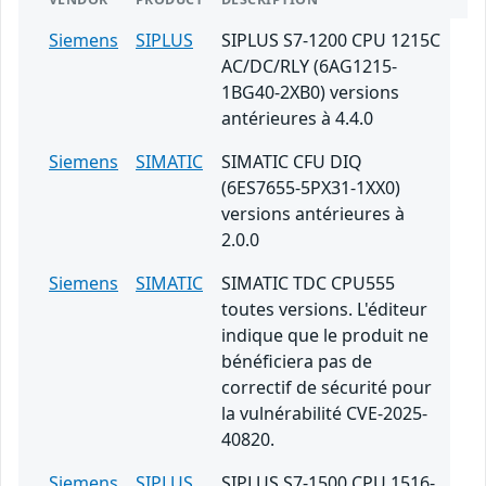
Siemens
SIPLUS
SIPLUS S7-1200 CPU 1215C
AC/DC/RLY (6AG1215-
1BG40-2XB0) versions
antérieures à 4.4.0
Siemens
SIMATIC
SIMATIC CFU DIQ
(6ES7655-5PX31-1XX0)
versions antérieures à
2.0.0
Siemens
SIMATIC
SIMATIC TDC CPU555
toutes versions. L'éditeur
indique que le produit ne
bénéficiera pas de
correctif de sécurité pour
la vulnérabilité CVE-2025-
40820.
Siemens
SIPLUS
SIPLUS S7-1500 CPU 1516-