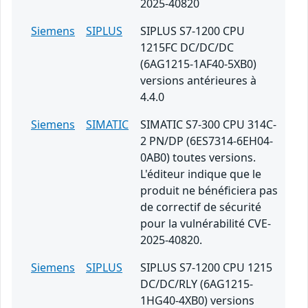
2025-40820
Siemens
SIPLUS
SIPLUS S7-1200 CPU
1215FC DC/DC/DC
(6AG1215-1AF40-5XB0)
versions antérieures à
4.4.0
Siemens
SIMATIC
SIMATIC S7-300 CPU 314C-
2 PN/DP (6ES7314-6EH04-
0AB0) toutes versions.
L'éditeur indique que le
produit ne bénéficiera pas
de correctif de sécurité
pour la vulnérabilité CVE-
2025-40820.
Siemens
SIPLUS
SIPLUS S7-1200 CPU 1215
DC/DC/RLY (6AG1215-
1HG40-4XB0) versions