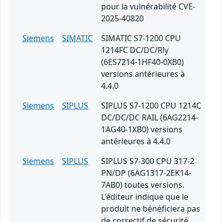
pour la vulnérabilité CVE-
2025-40820
Siemens
SIMATIC
SIMATIC S7-1200 CPU
1214FC DC/DC/Rly
(6ES7214-1HF40-0XB0)
versions antérieures à
4.4.0
Siemens
SIPLUS
SIPLUS S7-1200 CPU 1214C
DC/DC/DC RAIL (6AG2214-
1AG40-1XB0) versions
antérieures à 4.4.0
Siemens
SIPLUS
SIPLUS S7-300 CPU 317-2
PN/DP (6AG1317-2EK14-
7AB0) toutes versions.
L'éditeur indique que le
produit ne bénéficiera pas
de correctif de sécurité