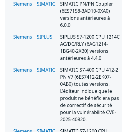
Siemens
SIMATIC
SIMATIC PN/PN Coupler
(6ES7158-3AD10-0XA0)
versions antérieures à
6.0.0
Siemens
SIPLUS
SIPLUS S7-1200 CPU 1214C
AC/DC/RLY (6AG1214-
1BG40-2XB0) versions
antérieures à 4.4.0
Siemens
SIMATIC
SIMATIC S7-400 CPU 412-2
PN V7 (6ES7412-2EK07-
0AB0) toutes versions.
L'éditeur indique que le
produit ne bénéficiera pas
de correctif de sécurité
pour la vulnérabilité CVE-
2025-40820.
Siemens
SIMATIC
SIMATIC S7-1200 CPU