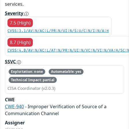
services.
Severity
7.5 (High)
CVSS:3.1/AV:N/AC:L/PR:N/UI:N/S:U/C:N/I:N/A:H
8.7 (High)
CVSS:4.0/AV:N/AC:L/AT:N/PR:N/UI:N/VC:N/VI:N/VA:H/SC:
SSVC
Exploitation: none
Automatable: yes
Technical Impact: partial
CISA Coordinator (v2.0.3)
CWE
CWE-940
- Improper Verification of Source of a
Communication Channel
Assigner