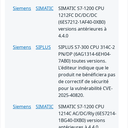
Siemens
SIMATIC
SIMATIC S7-1200 CPU
1212FC DC/DC/DC
(6ES7212-1AF40-0XB0)
versions antérieures à
4.4.0
Siemens
SIPLUS
SIPLUS S7-300 CPU 314C-2
PN/DP (6AG1314-6EH04-
7AB0) toutes versions.
L'éditeur indique que le
produit ne bénéficiera pas
de correctif de sécurité
pour la vulnérabilité CVE-
2025-40820.
Siemens
SIMATIC
SIMATIC S7-1200 CPU
1214C AC/DC/Rly (6ES7214-
1BG40-0XB0) versions
antérieures à 4.4.0