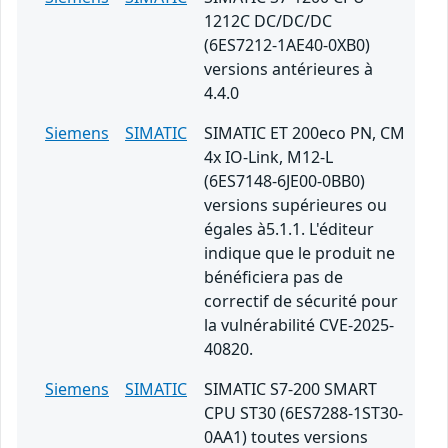
1212C DC/DC/DC
(6ES7212-1AE40-0XB0)
versions antérieures à
4.4.0
Siemens
SIMATIC
SIMATIC ET 200eco PN, CM
4x IO-Link, M12-L
(6ES7148-6JE00-0BB0)
versions supérieures ou
égales à5.1.1. L'éditeur
indique que le produit ne
bénéficiera pas de
correctif de sécurité pour
la vulnérabilité CVE-2025-
40820.
Siemens
SIMATIC
SIMATIC S7-200 SMART
CPU ST30 (6ES7288-1ST30-
0AA1) toutes versions