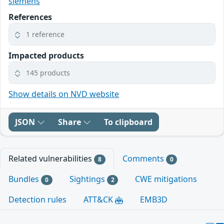
siemens
References
1 reference
Impacted products
145 products
Show details on NVD website
JSON
Share
To clipboard
Related vulnerabilities
Comments
8
0
Bundles
Sightings
CWE mitigations
0
2
Detection rules
ATT&CK
EMB3D