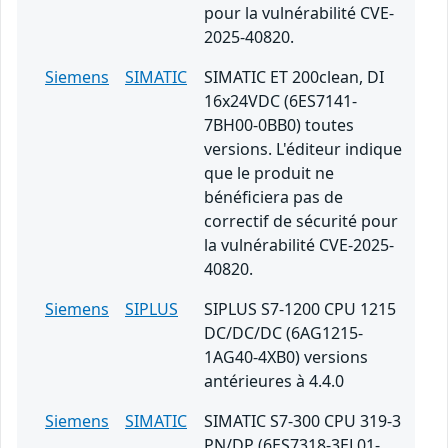
pour la vulnérabilité CVE-
2025-40820.
Siemens
SIMATIC
SIMATIC ET 200clean, DI
16x24VDC (6ES7141-
7BH00-0BB0) toutes
versions. L'éditeur indique
que le produit ne
bénéficiera pas de
correctif de sécurité pour
la vulnérabilité CVE-2025-
40820.
Siemens
SIPLUS
SIPLUS S7-1200 CPU 1215
DC/DC/DC (6AG1215-
1AG40-4XB0) versions
antérieures à 4.4.0
Siemens
SIMATIC
SIMATIC S7-300 CPU 319-3
PN/DP (6ES7318-3EL01-