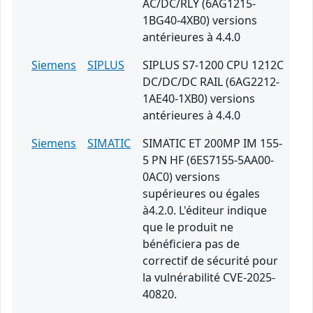
AC/DC/RLY (6AG1215-
1BG40-4XB0) versions
antérieures à 4.4.0
Siemens
SIPLUS
SIPLUS S7-1200 CPU 1212C
DC/DC/DC RAIL (6AG2212-
1AE40-1XB0) versions
antérieures à 4.4.0
Siemens
SIMATIC
SIMATIC ET 200MP IM 155-
5 PN HF (6ES7155-5AA00-
0AC0) versions
supérieures ou égales
à4.2.0. L'éditeur indique
que le produit ne
bénéficiera pas de
correctif de sécurité pour
la vulnérabilité CVE-2025-
40820.